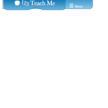
☰
Menu