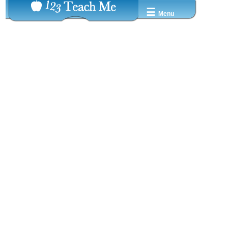
☰
Menu