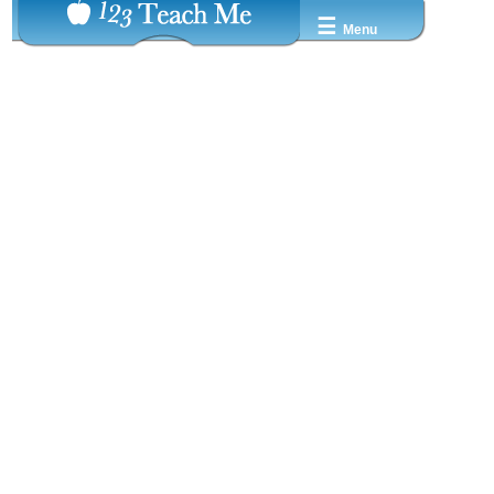
☰
Menu