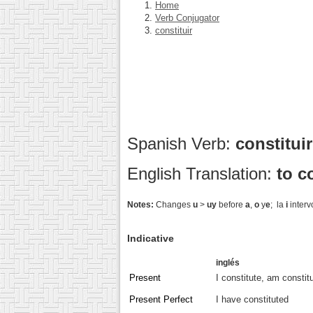
Home
Verb Conjugator
constituir
Spanish Verb:
constitui
English Translation:
to c
Notes:
Changes
u
>
uy
before
a
,
o
y
e
; la
i
intervo
Indicative
inglés
Present
I constitute, am constit
Present Perfect
I have constituted