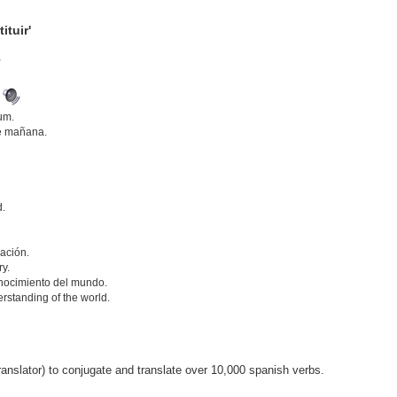
ituir'
.
um.
de mañana.
d.
ación.
ry.
onocimiento del mundo.
erstanding of the world.
anslator) to conjugate and translate over 10,000 spanish verbs.