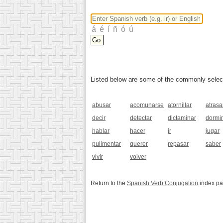
Listed below are some of the commonly selected
abusar
acomunarse
atornillar
atrasa
decir
detectar
dictaminar
dormir
hablar
hacer
ir
jugar
pulimentar
querer
repasar
saber
vivir
volver
Return to the
Spanish Verb Conjugation
index p