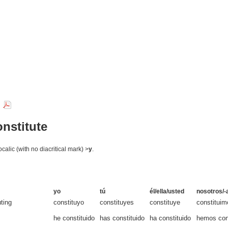
r
onstitute
calic (with no diacritical mark) >
y
.
yo
tú
él/ella/usted
nosotros/-
uting
constituyo
constituyes
constituye
constituim
he constituido
has constituido
ha constituido
hemos con