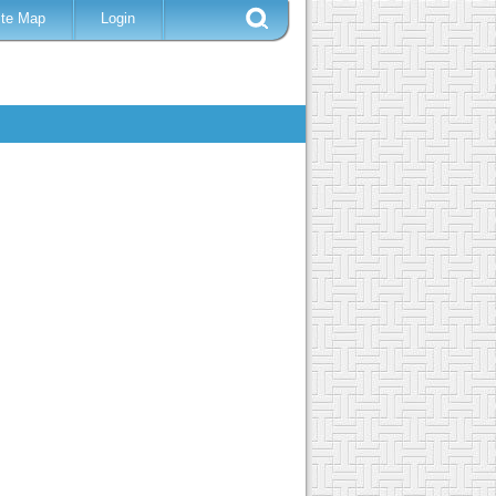
ite Map
Login