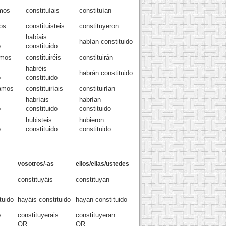
amos
constituíais
constituían
os
constituisteis
constituyeron
habíais
habían constituido
o
constituido
emos
constituiréis
constituirán
habréis
habrán constituido
o
constituido
íamos
constituiríais
constituirían
habríais
habrían
o
constituido
constituido
hubisteis
hubieron
o
constituido
constituido
vosotros/-as
ellos/ellas/ustedes
constituyáis
constituyan
tuido
hayáis constituido
hayan constituido
s
constituyerais
constituyeran
OR
OR