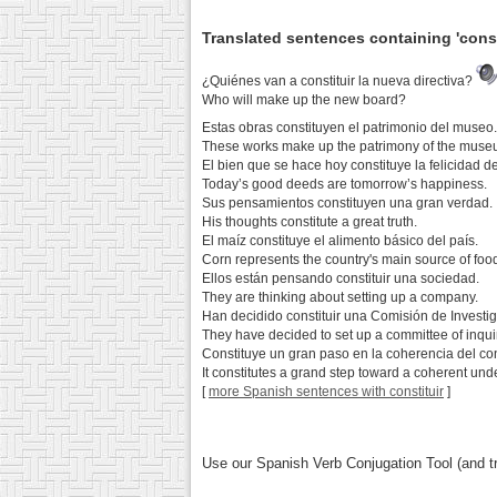
Translated sentences containing 'const
¿Quiénes van a constituir la nueva directiva?
Who will make up the new board?
Estas obras constituyen el patrimonio del museo
These works make up the patrimony of the muse
El bien que se hace hoy constituye la felicidad 
Today’s good deeds are tomorrow’s happiness.
Sus pensamientos constituyen una gran verdad.
His thoughts constitute a great truth.
El maíz constituye el alimento básico del país.
Corn represents the country's main source of foo
Ellos están pensando constituir una sociedad.
They are thinking about setting up a company.
Han decidido constituir una Comisión de Investig
They have decided to set up a committee of inqui
Constituye un gran paso en la coherencia del c
It constitutes a grand step toward a coherent und
[
more Spanish sentences with constituir
]
Use our Spanish Verb Conjugation Tool (and tr