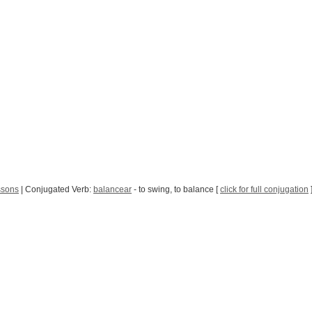
ssons
| Conjugated Verb:
balancear
- to swing, to balance [
click for full conjugation