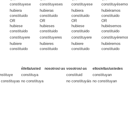
constituyese
constituyeses
constituyese
constituyésemo
hubiera
hubieras
hubiera
hubiéramos
constituido
constituido
constituido
constituido
OR
OR
OR
OR
hubiese
hubieses
hubiese
hubiésemos
constituido
constituido
constituido
constituido
constituyere
constituyeres
constituyere
constituyéremo
hubiere
hubieres
hubiere
hubiéremos
constituido
constituido
constituido
constituido
él/ella/usted
nosotros/-as
vosotros/-as
ellos/ellas/ustedes
nstituye
constituya
constituid
constituyan
 constituyas
no constituya
no constituyáis
no constituyan