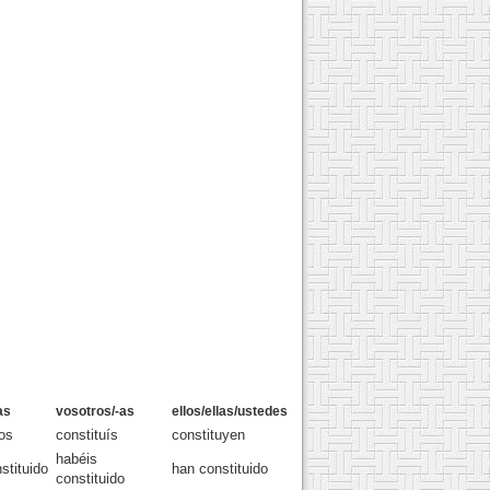
as
vosotros/-as
ellos/ellas/ustedes
os
constituís
constituyen
habéis
stituido
han constituido
constituido