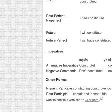
constituting
Past Perfect -
I had constituted
Pluperfect
Future
I will constitute
Future Perfect
I will have constituted
Imperative
inglés
yo
tú
Affirmative Imperative
Constitute!
co
Negative Commands
Don't constitute!
no
Other Forms
Present Participle
constituting
constituyendo
Past Participle
constituted
constituido
Want to print this verb chart?
Click here