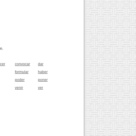
n.
cer
convocar
dar
formular
haber
poder
poner
venir
ver