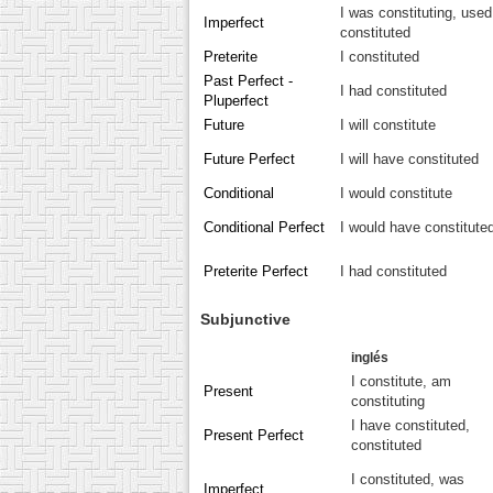
I was constituting, used
Imperfect
constituted
Preterite
I constituted
Past Perfect -
I had constituted
Pluperfect
Future
I will constitute
Future Perfect
I will have constituted
Conditional
I would constitute
Conditional Perfect
I would have constitute
Preterite Perfect
I had constituted
Subjunctive
inglés
I constitute, am
Present
constituting
I have constituted,
Present Perfect
constituted
I constituted, was
Imperfect