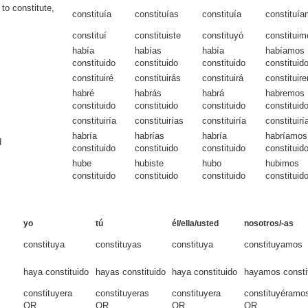
 to constitute,
constituía
constituías
constituía
constituí
constituí
constituiste
constituyó
constituim
había
habías
había
habíamos
constituido
constituido
constituido
constituid
constituiré
constituirás
constituirá
constituir
habré
habrás
habrá
habremos
constituido
constituido
constituido
constituid
constituiría
constituirías
constituiría
constituir
habría
habrías
habría
habríamos
d
constituido
constituido
constituido
constituid
hube
hubiste
hubo
hubimos
constituido
constituido
constituido
constituid
yo
tú
él/ella/usted
nosotros/-as
constituya
constituyas
constituya
constituyamos
haya constituido
hayas constituido
haya constituido
hayamos consti
constituyera
constituyeras
constituyera
constituyéramo
OR
OR
OR
OR