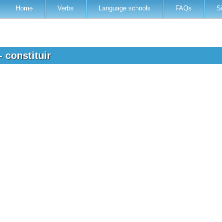
Home
Verbs
Language schools
FAQs
S
- constituir