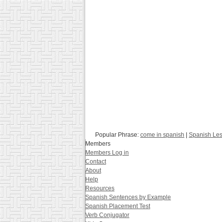
Popular Phrase:
come in spanish
|
Spanish Le
Members
Members Log in
Contact
About
Help
Resources
Spanish Sentences by Example
Spanish Placement Test
Verb Conjugator