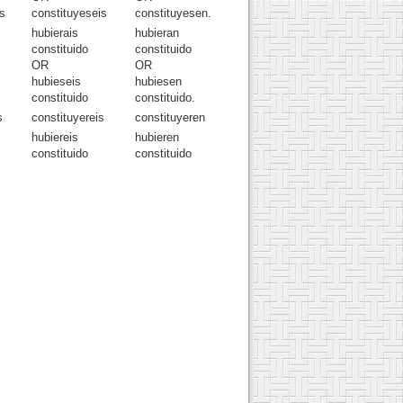
s
constituyeseis
constituyesen.
hubierais
hubieran
constituido
constituido
OR
OR
hubieseis
hubiesen
constituido
constituido.
s
constituyereis
constituyeren
hubiereis
hubieren
constituido
constituido