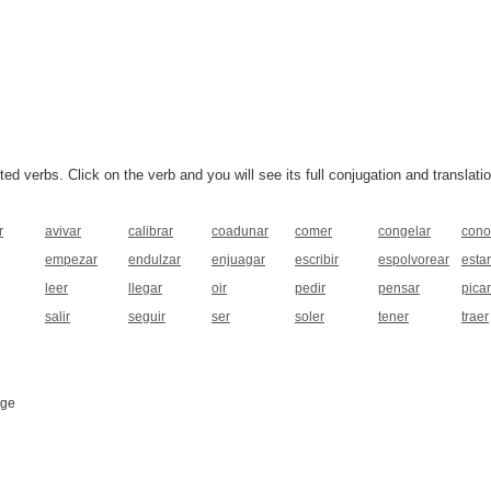
 verbs. Click on the verb and you will see its full conjugation and translatio
r
avivar
calibrar
coadunar
comer
congelar
cono
empezar
endulzar
enjuagar
escribir
espolvorear
estar
leer
llegar
oir
pedir
pensar
picar
salir
seguir
ser
soler
tener
traer
age