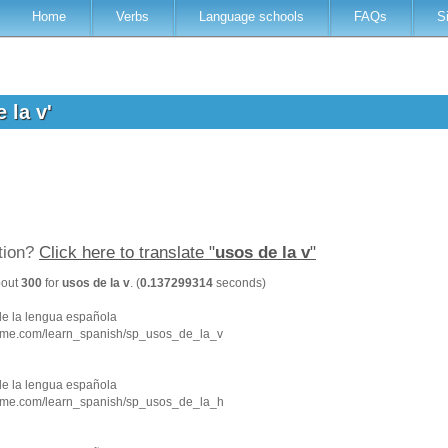
Home
Verbs
Language schools
FAQs
S
e la v'
ation?
Click here to translate "
usos de la v
"
bout
300
for
usos de la v
. (
0.137299314
seconds)
de la lengua española
hme.com/learn_spanish/sp_usos_de_la_v
de la lengua española
hme.com/learn_spanish/sp_usos_de_la_h