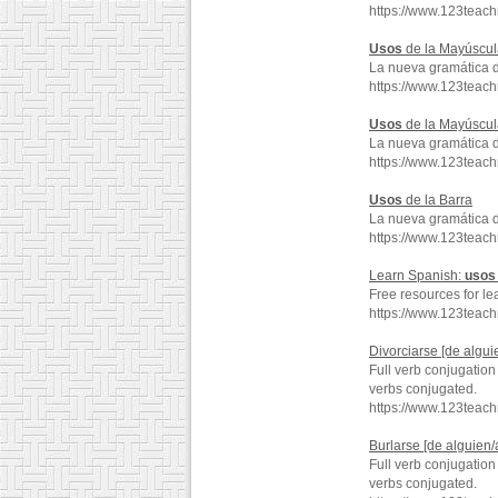
https://www.123tea
Usos
de la Mayúscul
La nueva gramática 
https://www.123teac
Usos
de la Mayúscul
La nueva gramática 
https://www.123tea
Usos
de la Barra
La nueva gramática 
https://www.123teac
Learn Spanish:
usos
Free resources for le
https://www.123teac
Divorciarse [de algu
Full verb conjugation
verbs conjugated.
https://www.123teac
Burlarse [de alguien
Full verb conjugation
verbs conjugated.