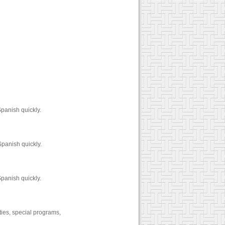
panish quickly.
Spanish quickly.
panish quickly.
ties, special programs,