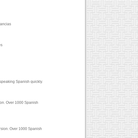
ancias
es
 speaking Spanish quickly.
sion. Over 1000 Spanish
ersion. Over 1000 Spanish