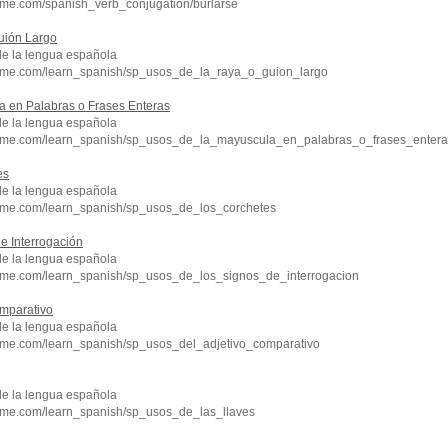
hme.com/spanish_verb_conjugation/burlarse
uión Largo
de la lengua española
hme.com/learn_spanish/sp_usos_de_la_raya_o_guion_largo
a en Palabras o Frases Enteras
de la lengua española
chme.com/learn_spanish/sp_usos_de_la_mayuscula_en_palabras_o_frases_entera
es
de la lengua española
hme.com/learn_spanish/sp_usos_de_los_corchetes
e Interrogación
de la lengua española
hme.com/learn_spanish/sp_usos_de_los_signos_de_interrogacion
omparativo
de la lengua española
hme.com/learn_spanish/sp_usos_del_adjetivo_comparativo
de la lengua española
hme.com/learn_spanish/sp_usos_de_las_llaves