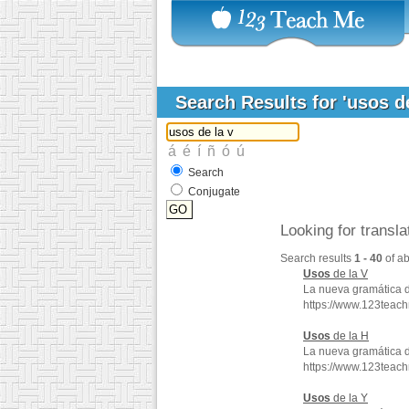
Search Results for 'usos d
Search
Conjugate
Looking for transl
Search results
1 - 40
of a
Usos
de la V
La nueva gramática 
https://www.123teac
Usos
de la H
La nueva gramática 
https://www.123teac
Usos
de la Y