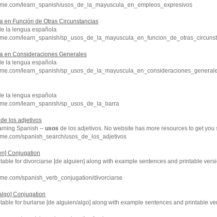
chme.com/learn_spanish/usos_de_la_mayuscula_en_empleos_expresivos
a en Función de Otras Circunstancias
de la lengua española
hme.com/learn_spanish/sp_usos_de_la_mayuscula_en_funcion_de_otras_circunst
a en Consideraciones Generales
de la lengua española
chme.com/learn_spanish/sp_usos_de_la_mayuscula_en_consideraciones_general
de la lengua española
hme.com/learn_spanish/sp_usos_de_la_barra
de los adjetivos
arning Spanish --
usos
de los adjetivos. No website has more resources to get you
hme.com/spanish_search/usos_de_los_adjetivos
ien] Conjugation
 table for divorciarse [de alguien] along with example sentences and printable ver
hme.com/spanish_verb_conjugation/divorciarse
/algo] Conjugation
 table for burlarse [de alguien/algo] along with example sentences and printable v