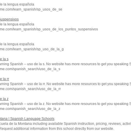
de la lengua española
hme.com/learn_spanish/sp_usos_de_se
Suspensivos
de la lengua española
hme.com/learn_spanish/sp_usos_de_los_puntos_suspensivos
de la lengua española
hme.com/learn_spanish/sp_uso_de_la_g
e la s
arning Spanish -- uso de la s. No website has more resources to get you speaking S
hme.com/spanish_search/uso_de_la_s
 la rr
arning Spanish -- uso de la rr. No website has more resources to get you speaking 
hme.com/spanish_search/uso_de_la_rr
e la z
arning Spanish -- uso de la z. No website has more resources to get you speaking S
hme.com/spanish_search/uso_de_la_z
ntana | Spanish Language Schools
uela de la Montana including available Spanish instruction, pricing, reviews, activi
quest additional information from this school directly from our website.