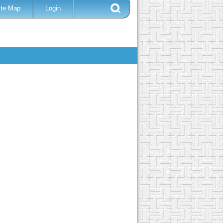
ite Map
Login