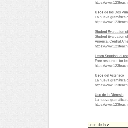
https://www.123tea
Usos
de los Dos Pun
La nueva gramática 
https://www.123tea
Student Evaluation o
Student Evaluation o
America, Central Ame
https://www.123teac
Learn Spanish: el uso
Free resources for le
https://www.123teac
Usos
del Asterísco
La nueva gramática 
https://www.123teac
Uso de la Diéresis
La nueva gramática 
https://www.123teac