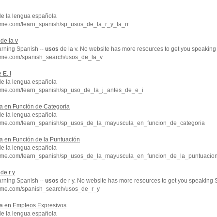
de la lengua española
hme.com/learn_spanish/sp_usos_de_la_r_y_la_rr
de la v
arning Spanish --
usos
de la v. No website has more resources to get you speaking
hme.com/spanish_search/usos_de_la_v
 E, I
de la lengua española
hme.com/learn_spanish/sp_uso_de_la_j_antes_de_e_i
a en Función de Categoría
de la lengua española
chme.com/learn_spanish/sp_usos_de_la_mayuscula_en_funcion_de_categoria
a en Función de la Puntuación
de la lengua española
chme.com/learn_spanish/sp_usos_de_la_mayuscula_en_funcion_de_la_puntuacio
de r y
arning Spanish --
usos
de r y. No website has more resources to get you speaking S
hme.com/spanish_search/usos_de_r_y
a en Empleos Expresivos
de la lengua española