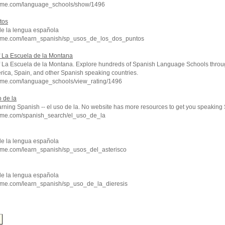
chme.com/language_schools/show/1496
tos
de la lengua española
chme.com/learn_spanish/sp_usos_de_los_dos_puntos
f La Escuela de la Montana
f La Escuela de la Montana. Explore hundreds of Spanish Language Schools throu
rica, Spain, and other Spanish speaking countries.
hme.com/language_schools/view_rating/1496
 de la
arning Spanish -- el uso de la. No website has more resources to get you speaking 
hme.com/spanish_search/el_uso_de_la
de la lengua española
hme.com/learn_spanish/sp_usos_del_asterisco
de la lengua española
hme.com/learn_spanish/sp_uso_de_la_dieresis