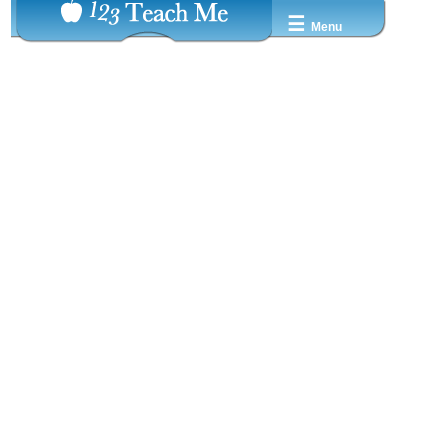
☰
Menu