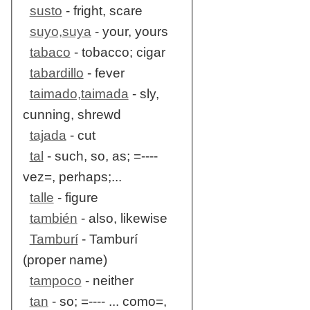
susto
- fright, scare
suyo,suya
- your, yours
tabaco
- tobacco; cigar
tabardillo
- fever
taimado,taimada
- sly,
cunning, shrewd
tajada
- cut
tal
- such, so, as; =----
vez=, perhaps;...
talle
- figure
también
- also, likewise
Tamburí
- Tamburí
(proper name)
tampoco
- neither
tan
- so; =---- ... como=,