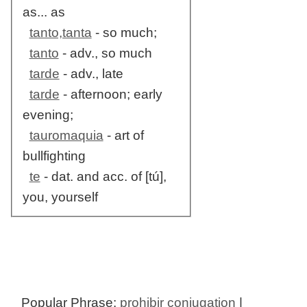
as... as
tanto,tanta
- so much;
tanto
- adv., so much
tarde
- adv., late
tarde
- afternoon; early
evening;
tauromaquia
- art of
bullfighting
te
- dat. and acc. of [tú],
you, yourself
Popular Phrase:
prohibir conjugation
|