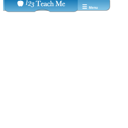
☰
Menu