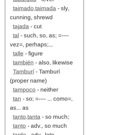
taimado,taimada
- sly,
cunning, shrewd
tajada
- cut
tal
- such, so, as; =----
vez=, perhaps;...
talle
- figure
también
- also, likewise
Tamburí
- Tamburí
(proper name)
tampoco
- neither
tan
- so; =---- ... como=,
as... as
tanto,tanta
- so much;
tanto
- adv., so much
tarde
- adv., late