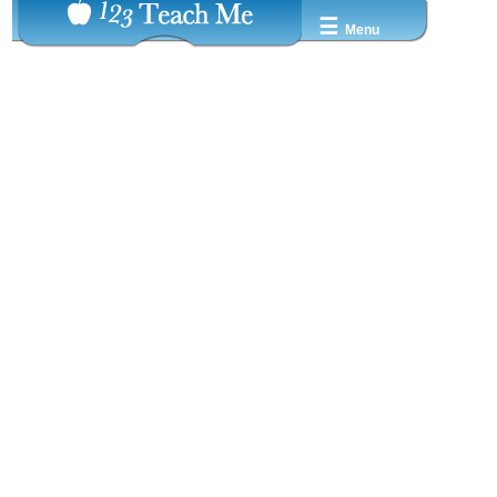
☰
Menu