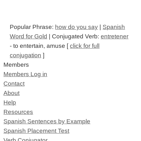
Popular Phrase:
how do you say
|
Spanish
Word for Gold
| Conjugated Verb:
entretener
- to entertain, amuse [
click for full
conjugation
]
Members
Members Log in
Contact
About
Help
Resources
Spanish Sentences by Example
Spanish Placement Test
Verb Conjugator