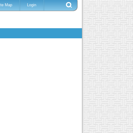
ite Map
Login