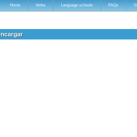
Home
Verbs
Language schools
FAQs
S
encargar