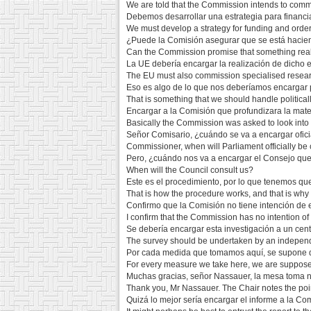
We are told that the Commission intends to comm
Debemos desarrollar una estrategia para financia
We must develop a strategy for funding and orderi
¿Puede la Comisión asegurar que se está hacie
Can the Commission promise that something real
La UE debería encargar la realización de dicho e
The EU must also commission specialised research 
Eso es algo de lo que nos deberíamos encargar p
That is something that we should handle politicall
Encargar a la Comisión que profundizara la mater
Basically the Commission was asked to look into 
Señor Comisario, ¿cuándo se va a encargar ofic
Commissioner, when will Parliament officially b
Pero, ¿cuándo nos va a encargar el Consejo qu
When will the Council consult us?
Este es el procedimiento, por lo que tenemos qu
That is how the procedure works, and that is why 
Confirmo que la Comisión no tiene intención de 
I confirm that the Commission has no intention of
Se debería encargar esta investigación a un cen
The survey should be undertaken by an independe
Por cada medida que tomamos aquí, se supone q
For every measure we take here, we are suppose
Muchas gracias, señor Nassauer, la mesa toma not
Thank you, Mr Nassauer. The Chair notes the poin
Quizá lo mejor sería encargar el informe a la Co