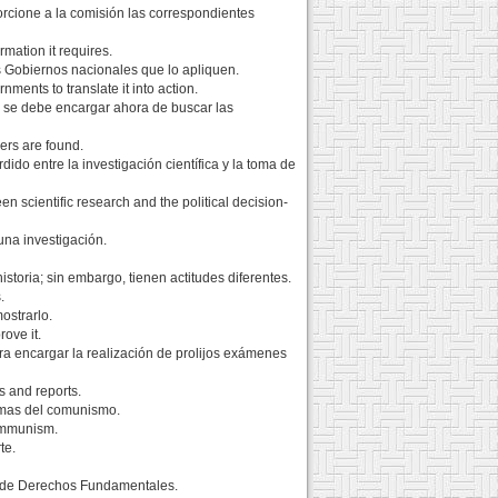
porcione a la comisión las correspondientes
rmation it requires.
s Gobiernos nacionales que lo apliquen.
ents to translate it into action.
e se debe encargar ahora de buscar las
ers are found.
ido entre la investigación científica y la toma de
scientific research and the political decision-
una investigación.
storia; sin embargo, tienen actitudes diferentes.
.
ostrarlo.
ove it.
a encargar la realización de prolijos exámenes
s and reports.
timas del comunismo.
communism.
te.
io de Derechos Fundamentales.