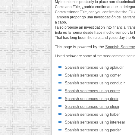
My intention is precisely to place non-discriminat
Comisario Füle, ¿podría confirmar que la delega
Commissioner Füle, can you confirm that the EU de
También propongo una investigación de las tran
a cabo.
I also propose an investigation into financial tr
Esta es la norma desde hace mucho tiempo y la 
That has long been the rule, and yesterday the Bu
This page is powered by the
Spanish Sentenc
Listed below are some of the most common senten
Spanish sentences using aplaudir
Spanish sentences using comer
Spanish sentences using conducir
Spanish sentences using correr
Spanish sentences using decir
Spanish sentences using elegir
Spanish sentences using haber
Spanish sentences using interesar
Spanish sentences using perder