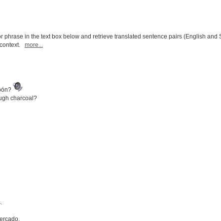
r phrase in the text box below and retrieve translated sentence pairs (English and 
l context.
more...
rbón?
ough charcoal?
.
ercado.