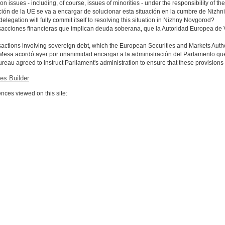
ion issues - including, of course, issues of minorities - under the responsibility of
ción de la UE se va a encargar de solucionar esta situación en la cumbre de Nizh
legation will fully commit itself to resolving this situation in Nizhny Novgorod?
sacciones financieras que implican deuda soberana, que la Autoridad Europea de V
ansactions involving sovereign debt, which the European Securities and Markets Autho
Mesa acordó ayer por unanimidad encargar a la administración del Parlamento que
reau agreed to instruct Parliament's administration to ensure that these provisions
es Builder
ces viewed on this site: