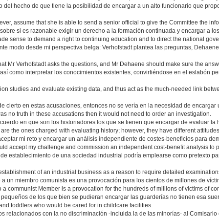
to del hecho de que tiene la posibilidad de encargar a un alto funcionario que pro
er, assume that she is able to send a senior official to give the Committee the info
obre si es razonable exigir un derecho a la formación continuada y encargar a lo
 sense to demand a right to continuing education and to direct the national governm
iente modo desde mi perspectiva belga: Verhofstadt plantea las preguntas, Dehaen
y that Mr Verhofstadt asks the questions, and Mr Dehaene should make sure the answ
así como interpretar los conocimientos existentes, convirtiéndose en el eslabón perd
studies and evaluate existing data, and thus act as the much-needed link between 
de cierto en estas acusaciones, entonces no se vería en la necesidad de encargar 
as no truth in these accusations then it would not need to order an investigation.
uerdo en que son los historiadores los que se tienen que encargar de evaluar la hi
s are the ones charged with evaluating history; however, they have different attitudes
aceptar mi reto y encargar un análisis independiente de costes-beneficios para dem
hould accept my challenge and commission an independent cost-benefit analysis to pr
e establecimiento de una sociedad industrial podría emplearse como pretexto par
tablishment of an industrial business as a reason to require detailed examination
te a un miembro comunista es una provocación para los cientos de millones de víc
s to a communist Member is a provocation for the hundreds of millions of victims of 
s pequeños de los que bien se pudieran encargar las guarderías no tienen esa suer
and toddlers who would be cared for in childcare facilities.
os relacionados con la no discriminación -incluida la de las minorías- al Comisar