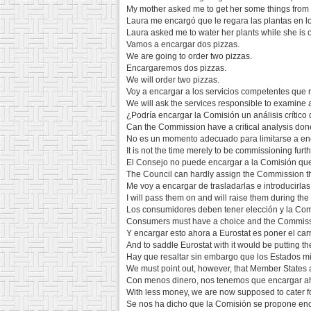
My mother asked me to get her some things from
Laura me encargó que le regara las plantas en l
Laura asked me to water her plants while she is 
Vamos a encargar dos pizzas.
We are going to order two pizzas.
Encargaremos dos pizzas.
We will order two pizzas.
Voy a encargar a los servicios competentes que r
We will ask the services responsible to examine al
¿Podría encargar la Comisión un análisis crítico
Can the Commission have a critical analysis done
No es un momento adecuado para limitarse a en
It is not the time merely to be commissioning furth
El Consejo no puede encargar a la Comisión que 
The Council can hardly assign the Commission the 
Me voy a encargar de trasladarlas e introducirla
I will pass them on and will raise them during th
Los consumidores deben tener elección y la Comi
Consumers must have a choice and the Commissio
Y encargar esto ahora a Eurostat es poner el car
And to saddle Eurostat with it would be putting th
Hay que resaltar sin embargo que los Estados mi
We must point out, however, that Member States ar
Con menos dinero, nos tenemos que encargar a
With less money, we are now supposed to cater 
Se nos ha dicho que la Comisión se propone enc