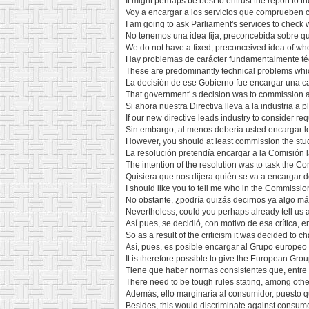
It might perhaps be best to entrust the report to 
Voy a encargar a los servicios que comprueben c
I am going to ask Parliament's services to check w
No tenemos una idea fija, preconcebida sobre q
We do not have a fixed, preconceived idea of wh
Hay problemas de carácter fundamentalmente técn
These are predominantly technical problems whic
La decisión de ese Gobierno fue encargar una c
That government' s decision was to commission a
Si ahora nuestra Directiva lleva a la industria a 
If our new directive leads industry to consider req
Sin embargo, al menos debería usted encargar lo
However, you should at least commission the studi
La resolución pretendía encargar a la Comisión l
The intention of the resolution was to task the C
Quisiera que nos dijera quién se va a encargar d
I should like you to tell me who in the Commission
No obstante, ¿podría quizás decirnos ya algo más
Nevertheless, could you perhaps already tell us a 
Así pues, se decidió, con motivo de esa crítica
So as a result of the criticism it was decided to
Así, pues, es posible encargar al Grupo europeo 
It is therefore possible to give the European Group
Tiene que haber normas consistentes que, entre o
There need to be tough rules stating, among oth
Además, ello marginaría al consumidor, puesto q
Besides, this would discriminate against consum