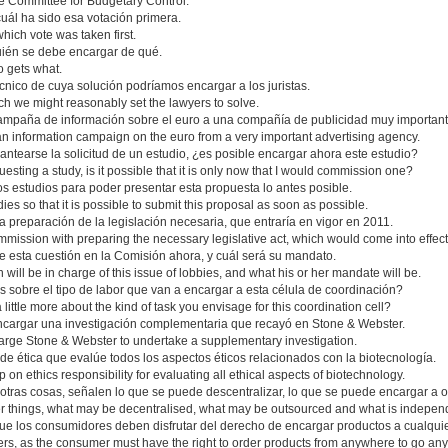
the Committee for Budgetary Control.
uál ha sido esa votación primera.
hich vote was taken first.
uién se debe encargar de qué.
o gets what.
ico de cuya solución podríamos encargar a los juristas.
h we might reasonably set the lawyers to solve.
ampaña de información sobre el euro a una compañía de publicidad muy important
n information campaign on the euro from a very important advertising agency.
plantearse la solicitud de un estudio, ¿es posible encargar ahora este estudio?
uesting a study, is it possible that it is only now that I would commission one?
s estudios para poder presentar esta propuesta lo antes posible.
es so that it is possible to submit this proposal as soon as possible.
a preparación de la legislación necesaria, que entraría en vigor en 2011.
ommission with preparing the necessary legislative act, which would come into effect
e esta cuestión en la Comisión ahora, y cuál será su mandato.
 will be in charge of this issue of lobbies, and what his or her mandate will be.
 sobre el tipo de labor que van a encargar a esta célula de coordinación?
little more about the kind of task you envisage for this coordination cell?
, encargar una investigación complementaria que recayó en Stone & Webster.
 charge Stone & Webster to undertake a supplementary investigation.
de ética que evalúe todos los aspectos éticos relacionados con la biotecnología.
 on ethics responsibility for evaluating all ethical aspects of biotechnology.
tras cosas, señalen lo que se puede descentralizar, lo que se puede encargar a o
er things, what may be decentralised, what may be outsourced and what is indepen
ue los consumidores deben disfrutar del derecho de encargar productos a cualquie
ers, as the consumer must have the right to order products from anywhere to go an