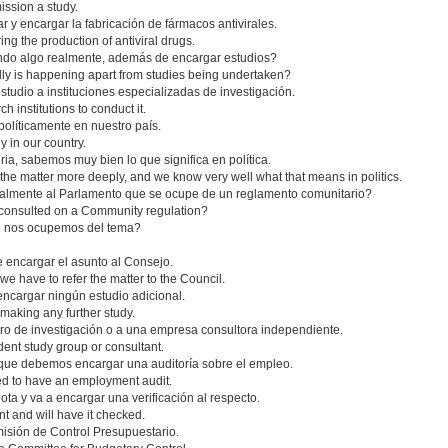
ission a study.
r y encargar la fabricación de fármacos antivirales.
ng the production of antiviral drugs.
ndo algo realmente, además de encargar estudios?
ly is happening apart from studies being undertaken?
studio a instituciones especializadas de investigación.
institutions to conduct it.
olíticamente en nuestro país.
y in our country.
ia, sabemos muy bien lo que significa en política.
the matter more deeply, and we know very well what that means in politics.
ialmente al Parlamento que se ocupe de un reglamento comunitario?
e consulted on a Community regulation?
e nos ocupemos del tema?
e encargar el asunto al Consejo.
we have to refer the matter to the Council.
encargar ningún estudio adicional.
 making any further study.
tro de investigación o a una empresa consultora independiente.
nt study group or consultant.
ue debemos encargar una auditoría sobre el empleo.
d to have an employment audit.
a y va a encargar una verificación al respecto.
t and will have it checked.
misión de Control Presupuestario.