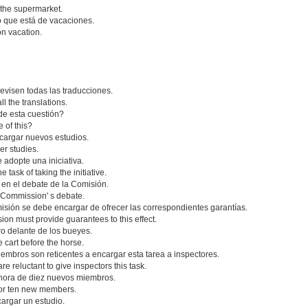
 the supermarket.
o que está de vacaciones.
on vacation.
evisen todas las traducciones.
l the translations.
 de esta cuestión?
 of this?
cargar nuevos estudios.
er studies.
adopte una iniciativa.
task of taking the initiative.
s en el debate de la Comisión.
e Commission' s debate.
sión se debe encargar de ofrecer las correspondientes garantías.
n must provide guarantees to this effect.
ro delante de los bueyes.
e cart before the horse.
embros son reticentes a encargar esta tarea a inspectores.
e reluctant to give inspectors this task.
hora de diez nuevos miembros.
for ten new members.
argar un estudio.