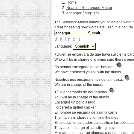
Home
Spanish Sentences Maker
encargar (lang: sp)
The
Sentence Maker
allows you to enter a word o
great for seeing how words are used in a natura
Language:
¿Quién se encargará de que haya suficiente ca
Who will be in charge of making sure there's en
Os hemos encargado de las bebidas.
We have entrusted you all with the drinks.
Nosotros nos encargaremos de la música.
We are in charge of the music.
Tú te encargarás de las bebidas.
You will be in charge of the drinks.
Encargué un pollo asado.
I ordered a grilled chicken.
El hombre se encarga de asar la carne.
The man is in charge of grilling the meat.
Ellos están encargados de clasificar las películas
They are in charge of classifying movies.
Mi madre me encargó algunas cosas del superm