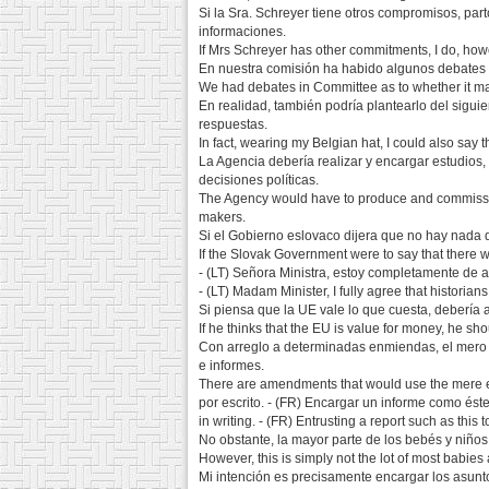
Si la Sra. Schreyer tiene otros compromisos, par
informaciones.
If Mrs Schreyer has other commitments, I do, howev
En nuestra comisión ha habido algunos debates s
We had debates in Committee as to whether it made
En realidad, también podría plantearlo del sigu
respuestas.
In fact, wearing my Belgian hat, I could also sa
La Agencia debería realizar y encargar estudios, 
decisiones políticas.
The Agency would have to produce and commission 
makers.
Si el Gobierno eslovaco dijera que no hay nada 
If the Slovak Government were to say that there w
- (LT) Señora Ministra, estoy completamente de ac
- (LT) Madam Minister, I fully agree that historian
Si piensa que la UE vale lo que cuesta, debería 
If he thinks that the EU is value for money, he s
Con arreglo a determinadas enmiendas, el mero d
e informes.
There are amendments that would use the mere es
por escrito. - (FR) Encargar un informe como és
in writing. - (FR) Entrusting a report such as thi
No obstante, la mayor parte de los bebés y niño
However, this is simply not the lot of most babies 
Mi intención es precisamente encargar los asunt