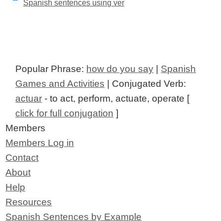
Spanish sentences using ver
Popular Phrase:
how do you say
|
Spanish
Games and Activities
| Conjugated Verb:
actuar
- to act, perform, actuate, operate [
click for full conjugation
]
Members
Members Log in
Contact
About
Help
Resources
Spanish Sentences by Example