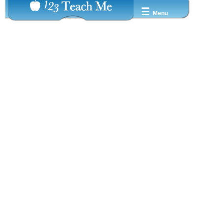
☰
Menu