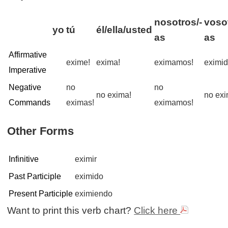
nosotros/-
vosot
yo
tú
él/ella/usted
as
as
Affirmative
exime!
exima!
eximamos!
eximid
Imperative
Negative
no
no
no exima!
no exi
Commands
eximas!
eximamos!
Other Forms
Infinitive
eximir
Past Participle
eximido
Present Participle
eximiendo
Want to print this verb chart?
Click here