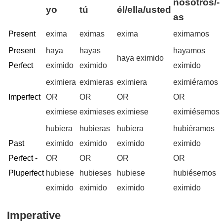
nosotros/-
yo
tú
él/ella/usted
as
Present
exima
eximas
exima
eximamos
Present
haya
hayas
hayamos
haya eximido
Perfect
eximido
eximido
eximido
eximiera
eximieras
eximiera
eximiéramos
Imperfect
OR
OR
OR
OR
eximiese
eximieses
eximiese
eximiésemos
hubiera
hubieras
hubiera
hubiéramos
Past
eximido
eximido
eximido
eximido
Perfect -
OR
OR
OR
OR
Pluperfect
hubiese
hubieses
hubiese
hubiésemos
eximido
eximido
eximido
eximido
Imperative