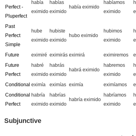
había
habías
habíamos
h
Perfect -
había eximido
eximido
eximido
eximido
e
Pluperfect
Past
hube
hubiste
hubimos
h
Perfect
hubo eximido
eximido
eximido
eximido
e
Simple
Future
eximiré
eximirás
eximirá
eximiremos
e
Future
habré
habrás
habremos
h
habrá eximido
Perfect
eximido
eximido
eximido
e
Conditional
eximía
eximías
eximía
eximíamos
e
Conditional
habría
habrías
habríamos
h
habría eximido
Perfect
eximido
eximido
eximido
e
Subjunctive