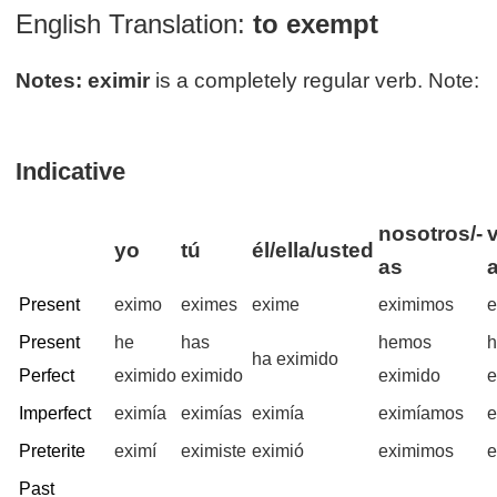
English Translation:
to exempt
Notes:
eximir
is a completely regular verb. Note:
Indicative
nosotros/-
yo
tú
él/ella/usted
as
Present
eximo
eximes
exime
eximimos
e
Present
he
has
hemos
h
ha eximido
Perfect
eximido
eximido
eximido
e
Imperfect
eximía
eximías
eximía
eximíamos
e
Preterite
eximí
eximiste
eximió
eximimos
e
Past