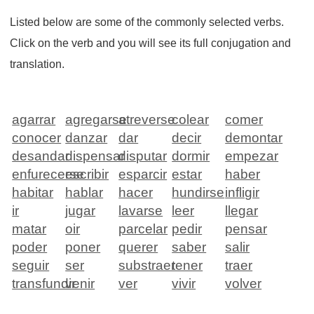
Listed below are some of the commonly selected verbs.
Click on the verb and you will see its full conjugation and
translation.
agarrar
agregarse
atreverse
colear
comer
conocer
danzar
dar
decir
demontar
desandar
dispensar
disputar
dormir
empezar
enfurecerse
escribir
esparcir
estar
haber
habitar
hablar
hacer
hundirse
infligir
ir
jugar
lavarse
leer
llegar
matar
oir
parcelar
pedir
pensar
poder
poner
querer
saber
salir
seguir
ser
substraer
tener
traer
transfundir
venir
ver
vivir
volver