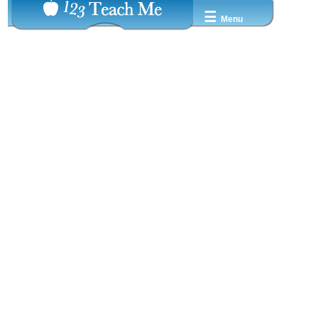
☰
Menu