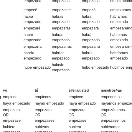
empezaba
empezabas
empezaba
empezábam
empecé
empezaste
empezó
empezamos
había
habías
había
habíamos
empezado
empezado
empezado
empezado
empezaré
empezarás
empezará
empezarem
habré
habrás
habrá
habremos
empezado
empezado
empezado
empezado
empezaría
empezarías
empezaría
empezaríam
habría
habrías
habría
habríamos
empezado
empezado
empezado
empezado
hubiste
hube empezado
hubo empezado
hubimos em
empezado
yo
tú
él/ella/usted
nosotros/-as
g
empiece
empieces
empiece
empecemos
haya empezado
hayas empezado
haya empezado
hayamos empeza
empezara
empezaras
empezara
empezáramos
OR
OR
OR
OR
empezase
empezases
empezase
empezásemos
hubiera
hubieras
hubiera
hubiéramos