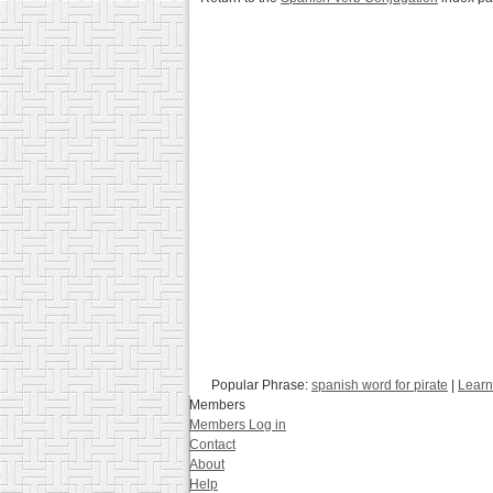
Popular Phrase:
spanish word for pirate
|
Learn
Members
Members Log in
Contact
About
Help