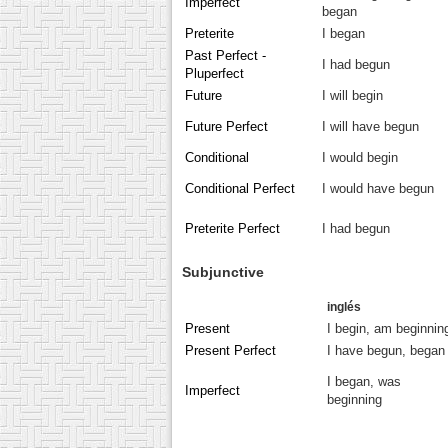
Imperfect
began
Preterite
I began
Past Perfect -
I had begun
Pluperfect
Future
I will begin
Future Perfect
I will have begun
Conditional
I would begin
Conditional Perfect
I would have begun
Preterite Perfect
I had begun
Subjunctive
inglés
Present
I begin, am beginnin
Present Perfect
I have begun, began
I began, was
Imperfect
beginning