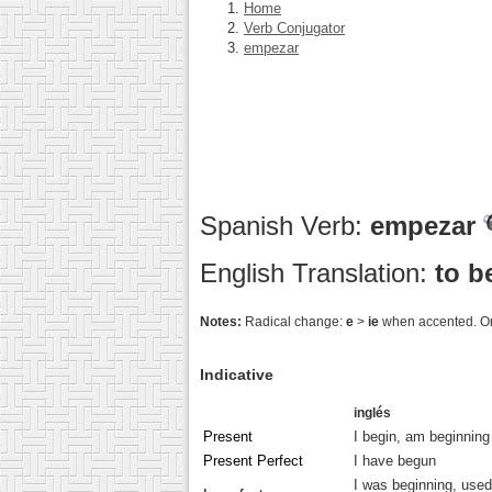
Home
Verb Conjugator
empezar
Spanish Verb:
empezar
English Translation:
to b
Notes:
Radical change:
e
>
ie
when accented. O
Indicative
inglés
Present
I begin, am beginning
Present Perfect
I have begun
I was beginning, used