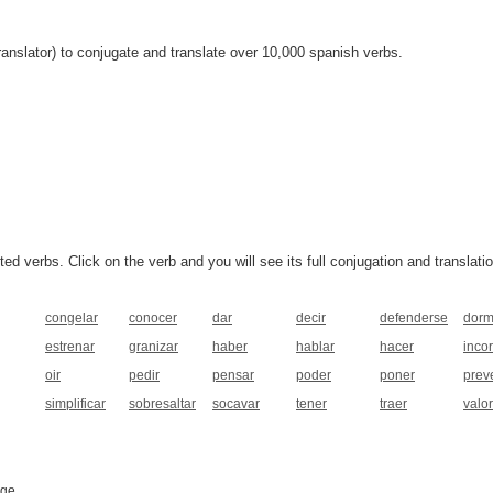
anslator) to conjugate and translate over 10,000 spanish verbs.
 verbs. Click on the verb and you will see its full conjugation and translatio
congelar
conocer
dar
decir
defenderse
dorm
estrenar
granizar
haber
hablar
hacer
inco
oir
pedir
pensar
poder
poner
prev
simplificar
sobresaltar
socavar
tener
traer
valo
age