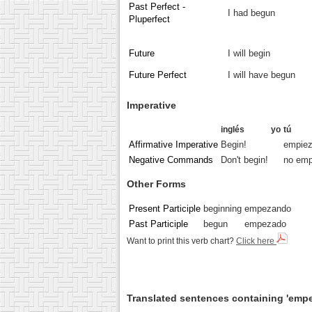
Past Perfect -
I had begun
Pluperfect
Future
I will begin
Future Perfect
I will have begun
Imperative
inglés
yo
tú
Affirmative Imperative
Begin!
empie
Negative Commands
Don't begin!
no emp
Other Forms
Present Participle
beginning
empezando
Past Participle
begun
empezado
Want to print this verb chart?
Click here
Translated sentences containing 'empe