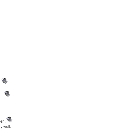
.
ir.
ien.
ry well.