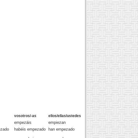
vosotros/-as
ellos/ellas/ustedes
empezáis
empiezan
zado
habéis empezado
han empezado