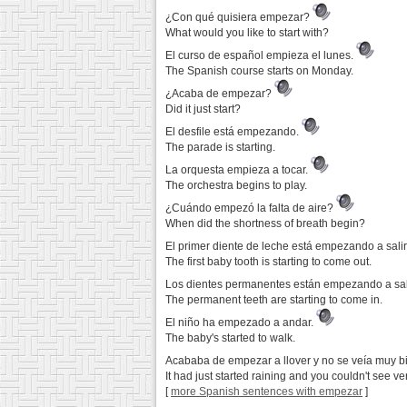
¿Con qué quisiera empezar?
What would you like to start with?
El curso de español empieza el lunes.
The Spanish course starts on Monday.
¿Acaba de empezar?
Did it just start?
El desfile está empezando.
The parade is starting.
La orquesta empieza a tocar.
The orchestra begins to play.
¿Cuándo empezó la falta de aire?
When did the shortness of breath begin?
El primer diente de leche está empezando a salir
The first baby tooth is starting to come out.
Los dientes permanentes están empezando a sal
The permanent teeth are starting to come in.
El niño ha empezado a andar.
The baby's started to walk.
Acababa de empezar a llover y no se veía muy b
It had just started raining and you couldn't see ve
[
more Spanish sentences with empezar
]