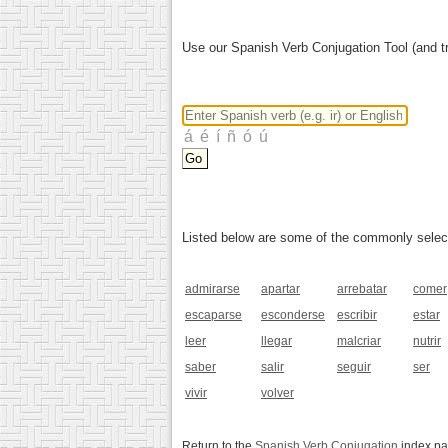
Use our Spanish Verb Conjugation Tool (and tr
Listed below are some of the commonly selected
admirarse
apartar
arrebatar
comer
escaparse
esconderse
escribir
estar
leer
llegar
malcriar
nutrir
saber
salir
seguir
ser
vivir
volver
Return to the
Spanish Verb Conjugation
index p