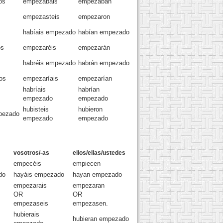
os
empezabais
empezaban
empezasteis
empezaron
habíais empezado
habían empezado
os
empezaréis
empezarán
habréis empezado
habrán empezado
os
empezaríais
empezarían
habríais
habrían
empezado
empezado
hubisteis
hubieron
pezado
empezado
empezado
vosotros/-as
ellos/ellas/ustedes
empecéis
empiecen
do
hayáis empezado
hayan empezado
empezarais
empezaran
OR
OR
empezaseis
empezasen.
hubierais
hubieran empezado