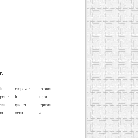
n.
ir
empezar
entonar
rporar
ir
jugar
enir
querer
repasar
rar
venir
ver