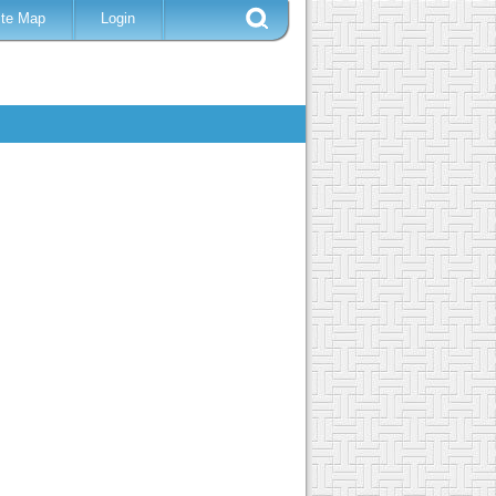
ite Map
Login