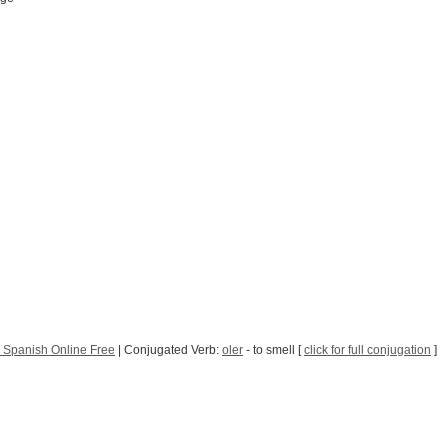
 Spanish Online Free
| Conjugated Verb:
oler
- to smell [
click for full conjugation
]