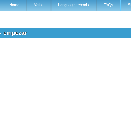
Home
Verbs
Language schools
FAQs
S
 - empezar