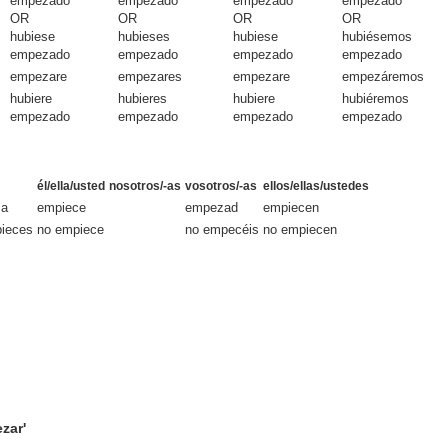
empezado
empezado
empezado
empezado
OR
OR
OR
OR
hubiese
hubieses
hubiese
hubiésemos
empezado
empezado
empezado
empezado
empezare
empezares
empezare
empezáremos
hubiere
hubieres
hubiere
hubiéremos
empezado
empezado
empezado
empezado
él/ella/usted
nosotros/-as
vosotros/-as
ellos/ellas/ustedes
za
empiece
empezad
empiecen
ieces
no empiece
no empecéis
no empiecen
zar'