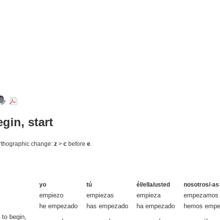
egin, start
rthographic change:
z
>
c
before
e
.
yo
tú
él/ella/usted
nosotros/-as
empiezo
empiezas
empieza
empezamos
he empezado
has empezado
ha empezado
hemos empe
 to begin,