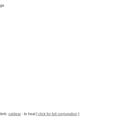
age
Verb:
caldear
- to heat [
click for full conjugation
]