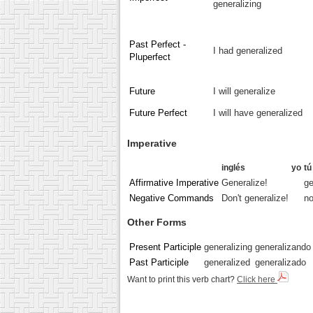
generalizing
Past Perfect -
I had generalized
Pluperfect
Future
I will generalize
Future Perfect
I will have generalized
Imperative
inglés
yo
tú
Affirmative Imperative
Generalize!
ge
Negative Commands
Don't generalize!
no
Other Forms
Present Participle
generalizing
generalizando
Past Participle
generalized
generalizado
Want to print this verb chart?
Click here