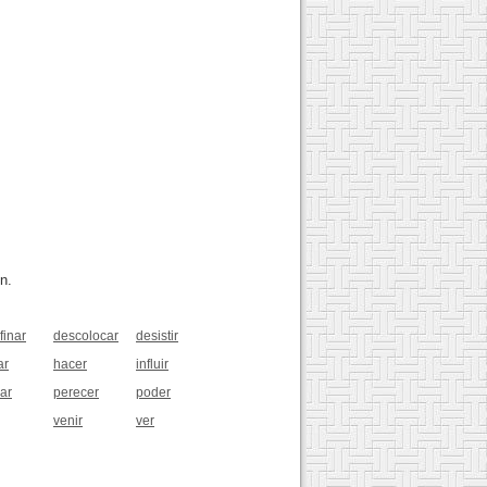
n.
finar
descolocar
desistir
ar
hacer
influir
ar
perecer
poder
venir
ver