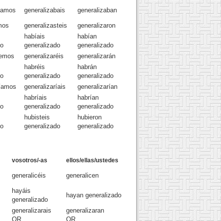
bamos
generalizabais
generalizaban
mos
generalizasteis
generalizaron
habíais
habían
do
generalizado
generalizado
remos
generalizaréis
generalizarán
habréis
habrán
do
generalizado
generalizado
ríamos
generalizaríais
generalizarían
habríais
habrían
do
generalizado
generalizado
hubisteis
hubieron
do
generalizado
generalizado
vosotros/-as
ellos/ellas/ustedes
generalicéis
generalicen
hayáis
hayan generalizado
generalizado
generalizarais
generalizaran
OR
OR