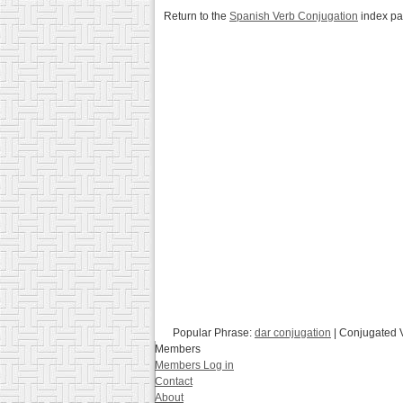
Return to the
Spanish Verb Conjugation
index p
Popular Phrase:
dar conjugation
| Conjugated 
Members
Members Log in
Contact
About