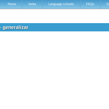
Home
Verbs
Language schools
FAQs
S
- generalizar