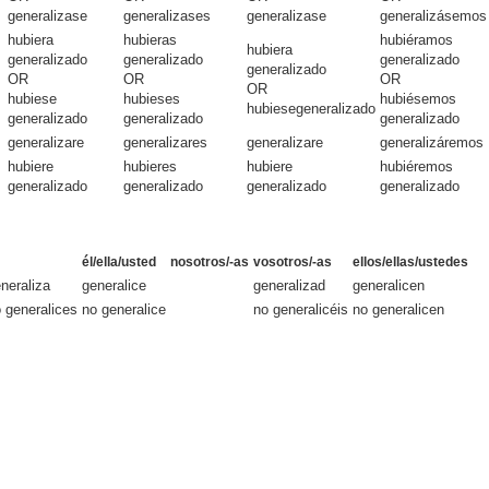
generalizase
generalizases
generalizase
generalizásemos
hubiera
hubieras
hubiéramos
hubiera
generalizado
generalizado
generalizado
generalizado
OR
OR
OR
OR
hubiese
hubieses
hubiésemos
hubiesegeneralizado
generalizado
generalizado
generalizado
generalizare
generalizares
generalizare
generalizáremos
hubiere
hubieres
hubiere
hubiéremos
generalizado
generalizado
generalizado
generalizado
él/ella/usted
nosotros/-as
vosotros/-as
ellos/ellas/ustedes
neraliza
generalice
generalizad
generalicen
 generalices
no generalice
no generalicéis
no generalicen