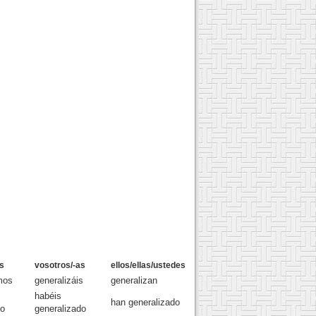
s
vosotros/-as
ellos/ellas/ustedes
mos
generalizáis
generalizan
habéis
han generalizado
do
generalizado