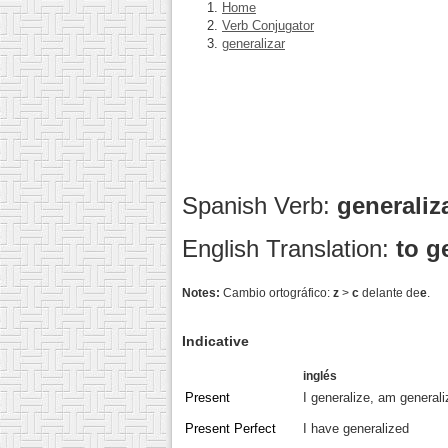
Home
Verb Conjugator
generalizar
Spanish Verb:
generaliz
English Translation:
to g
Notes:
Cambio ortográfico:
z
>
c
delante de
e
.
Indicative
inglés
Present
I generalize, am generali
Present Perfect
I have generalized