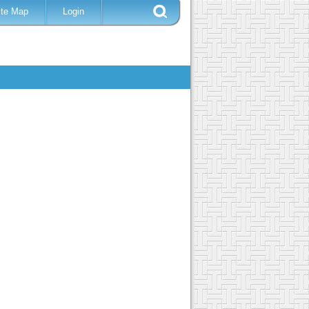
ite Map
Login