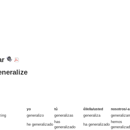
ar
eneralize
yo
tú
él/ella/usted
nosotros/-a
zing
generalizo
generalizas
generaliza
generaliza
has
hemos
he generalizado
ha generalizado
generalizado
generaliza