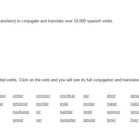
anslator) to conjugate and translate over 10,000 spanish verbs.
 verbs. Click on the verb and you will see its full conjugation and translatio
tear
comer
conocer
crucificar
dar
decir
desa
ar
empezar
escribir
estar
excitar
haber
habl
naufragar
oir
palpitar
pedir
peligrar
pens
seguir
ser
suplantar
tabular
tener
traer