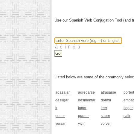
Use our Spanish Verb Conjugation Tool (and tr
Listed below are some of the commonly selected
agasajar
agregarse
atrasarse
borbo
desligar
desmontar
dormir
empat
ir
jugar
leer
llegar
poner
querer
saber
salir
versar
vivir
volver