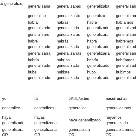
to generalize,
generalizaba
generalizabas
generalizaba
generalizá
generalicé
generalizaste
generalizó
generaliza
había
habías
había
habíamos
generalizado
generalizado
generalizado
generaliza
generalizaré
generalizarás
generalizará
generaliza
habré
habrás
habrá
habremos
generalizado
generalizado
generalizado
generaliza
generalizaría
generalizarías
generalizaría
generaliza
habría
habrías
habría
habríamos
generalizado
generalizado
generalizado
generaliza
hube
hubiste
hubo
hubimos
generalizado
generalizado
generalizado
generaliza
yo
tú
él/ella/usted
nosotros/-as
generalice
generalices
generalice
generalicemos
haya
hayas
hayamos
haya generalizado
generalizado
generalizado
generalizado
generalizara
generalizaras
generalizara
generalizáramos
OR
OR
OR
OR