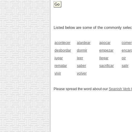
Listed below are some of the commonly selected
acontecer
alardear
apocar
comer
desbordar
dormir
empezar
encar
jugar
leer
llegar
oir
rematar
saber
sacrificar
salir
vivir
volver
Please spread the word about our
Spanish Verb 