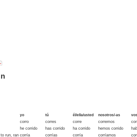
un
yo
tú
él/ella/usted
nosotros/-as
vos
corro
corres
corre
corremos
cor
he corrido
has corrido
ha corrido
hemos corrido
hab
to run, ran
corría
corrías
corría
corríamos
cor