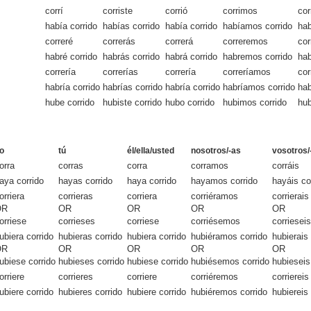
corrí
corriste
corrió
corrimos
cor
había corrido
habías corrido
había corrido
habíamos corrido
hab
correré
correrás
correrá
correremos
cor
habré corrido
habrás corrido
habrá corrido
habremos corrido
hab
correría
correrías
correría
correríamos
cor
habría corrido
habrías corrido
habría corrido
habríamos corrido
hab
hube corrido
hubiste corrido
hubo corrido
hubimos corrido
hub
o
tú
él/ella/usted
nosotros/-as
vosotros/
orra
corras
corra
corramos
corráis
aya corrido
hayas corrido
haya corrido
hayamos corrido
hayáis co
orriera
corrieras
corriera
corriéramos
corrierais
OR
OR
OR
OR
OR
orriese
corrieses
corriese
corriésemos
corrieseis
ubiera corrido
hubieras corrido
hubiera corrido
hubiéramos corrido
hubierais 
OR
OR
OR
OR
OR
ubiese corrido
hubieses corrido
hubiese corrido
hubiésemos corrido
hubieseis
orriere
corrieres
corriere
corriéremos
corriereis
ubiere corrido
hubieres corrido
hubiere corrido
hubiéremos corrido
hubiereis 