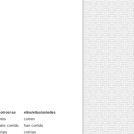
otros/-as
ellos/ellas/ustedes
réis
corren
éis corrido
han corrido
ríais
corrían