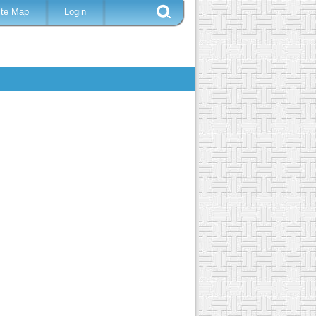
ite Map
Login