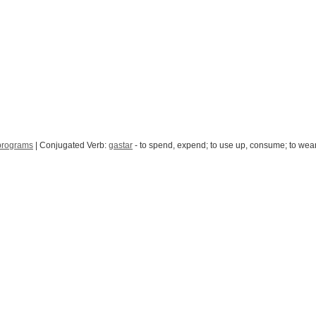
programs
| Conjugated Verb:
gastar
- to spend, expend; to use up, consume; to we