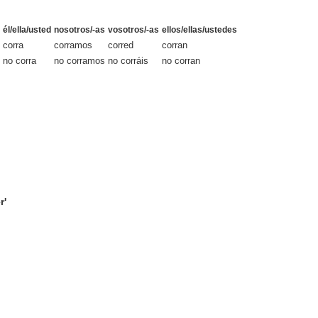
él/ella/usted
nosotros/-as
vosotros/-as
ellos/ellas/ustedes
corra
corramos
corred
corran
no corra
no corramos
no corráis
no corran
r'