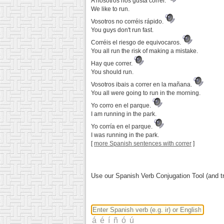
A nosotros nos gusta correr.
We like to run.
Vosotros no corréis rápido.
You guys don't run fast.
Corréis el riesgo de equivocaros.
You all run the risk of making a mistake.
Hay que correr.
You should run.
Vosotros ibais a correr en la mañana.
You all were going to run in the morning.
Yo corro en el parque.
I am running in the park.
Yo corría en el parque.
I was running in the park.
[
more Spanish sentences with correr
]
Use our Spanish Verb Conjugation Tool (and tr