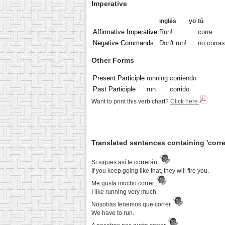
Imperative
inglés
yo
tú
Affirmative Imperative
Run!
corre
Negative Commands
Don't run!
no corras
Other Forms
Present Participle
running
corriendo
Past Participle
run
corrido
Want to print this verb chart?
Click here
Translated sentences containing 'corre
Si sigues así te correrán.
If you keep going like that, they will fire you.
Me gusta mucho correr.
I like running very much.
Nosotras tenemos que correr.
We have to run.