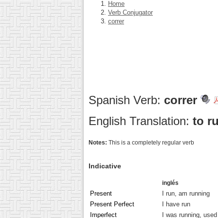
Home
Verb Conjugator
correr
Spanish Verb:
correr
English Translation:
to r
Notes:
This is a completely regular verb
Indicative
inglés
Present
I run, am running
Present Perfect
I have run
Imperfect
I was running, used 