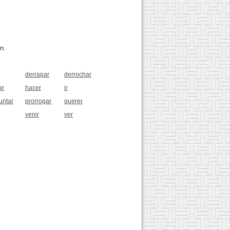
n.
derrapar
derrochar
ar
hacer
ir
untar
prorrogar
querer
venir
ver