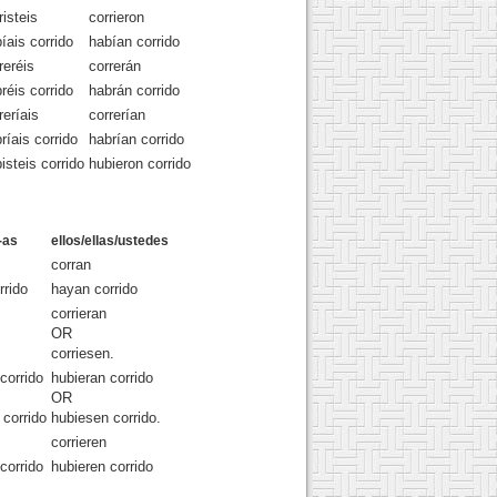
risteis
corrieron
íais corrido
habían corrido
reréis
correrán
réis corrido
habrán corrido
reríais
correrían
ríais corrido
habrían corrido
isteis corrido
hubieron corrido
-as
ellos/ellas/ustedes
corran
rrido
hayan corrido
corrieran
OR
corriesen.
corrido
hubieran corrido
OR
 corrido
hubiesen corrido.
corrieren
corrido
hubieren corrido