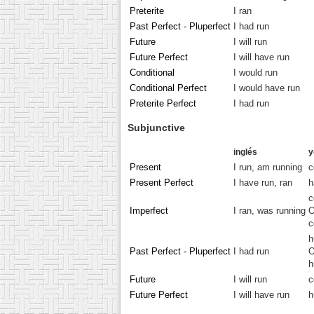
Preterite
I ran
Past Perfect - Pluperfect
I had run
Future
I will run
Future Perfect
I will have run
Conditional
I would run
Conditional Perfect
I would have run
Preterite Perfect
I had run
Subjunctive
inglés
y
Present
I run, am running
c
Present Perfect
I have run, ran
h
c
Imperfect
I ran, was running
c
h
Past Perfect - Pluperfect
I had run
h
Future
I will run
c
Future Perfect
I will have run
h