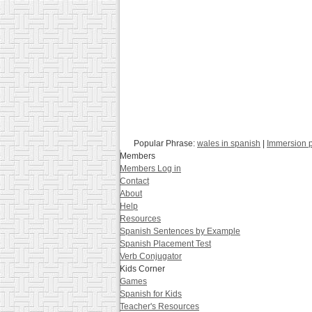
Popular Phrase:
wales in spanish
|
Immersion 
Members
Members Log in
Contact
About
Help
Resources
Spanish Sentences by Example
Spanish Placement Test
Verb Conjugator
Kids Corner
Games
Spanish for Kids
Teacher's Resources