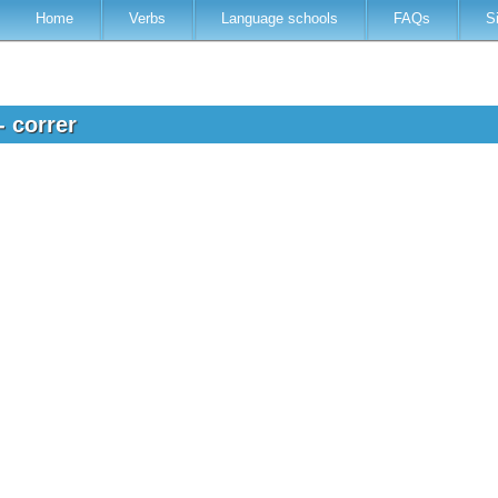
Home
Verbs
Language schools
FAQs
S
- correr