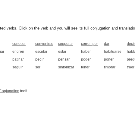
 verbs. Click on the verb and you will see its full conjugation and translatio
conocer
convertirse
cooperar
corromper
dar
decir
gar
engreir
escribir
estar
haber
habituarse
habl
patinar
pedir
pensar
poder
poner
preg
seguir
ser
sintonizar
tener
timbrar
traer
Conjugation
tool!