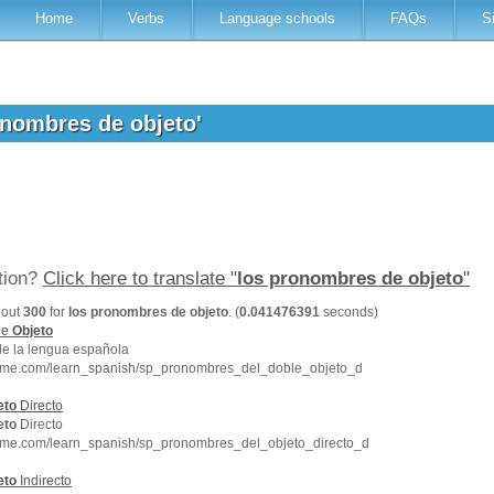
Home
Verbs
Language schools
FAQs
S
ronombres de objeto'
ation?
Click here to translate "
los pronombres de objeto
"
bout
300
for
los pronombres de objeto
. (
0.041476391
seconds)
le
Objeto
de la lengua española
hme.com/learn_spanish/sp_pronombres_del_doble_objeto_d
eto
Directo
eto
Directo
hme.com/learn_spanish/sp_pronombres_del_objeto_directo_d
eto
Indirecto