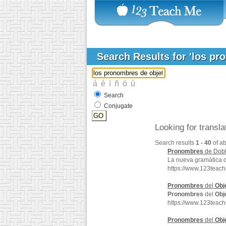
Search Results for 'los p
Search
Conjugate
Looking for transl
Search results
1 - 40
of a
Pronombres
de Dob
La nueva gramática 
https://www.123teac
Pronombres
del
Obj
Pronombres
del
Obj
https://www.123teac
Pronombres
del
Obj