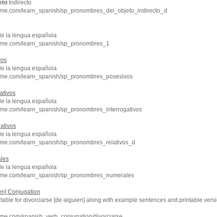
eto
Indirecto
hme.com/learn_spanish/sp_pronombres_del_objeto_indirecto_d
de la lengua española
chme.com/learn_spanish/sp_pronombres_1
vos
de la lengua española
hme.com/learn_spanish/sp_pronombres_posesivos
ativos
de la lengua española
hme.com/learn_spanish/sp_pronombres_interrogativos
ativos
de la lengua española
hme.com/learn_spanish/sp_pronombres_relativos_d
les
de la lengua española
chme.com/learn_spanish/sp_pronombres_numerales
ien] Conjugation
 table for divorciarse [de alguien] along with example sentences and printable ver
hme.com/spanish_verb_conjugation/divorciarse