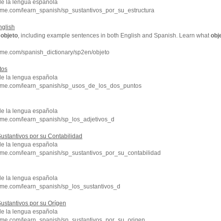
de la lengua española
hme.com/learn_spanish/sp_sustantivos_por_su_estructura
nglish
f
objeto
, including example sentences in both English and Spanish. Learn what
obj
hme.com/spanish_dictionary/sp2en/objeto
tos
de la lengua española
chme.com/learn_spanish/sp_usos_de_los_dos_puntos
de la lengua española
hme.com/learn_spanish/sp_los_adjetivos_d
ustantivos por su Contabilidad
de la lengua española
hme.com/learn_spanish/sp_sustantivos_por_su_contabilidad
de la lengua española
hme.com/learn_spanish/sp_los_sustantivos_d
ustantivos por su Orígen
de la lengua española
hme.com/learn_spanish/sp_sustantivos_por_su_origen