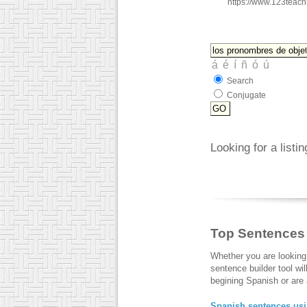
https://www.123teac
Search
Conjugate
Looking for a listi
Top Sentences
Whether you are looking
sentence builder tool wi
begining Spanish or are a
Spanish sentences usi