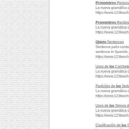
Pronombres
Person
La nueva gramática 
https://www.123tea
Pronombres
Recípr
La nueva gramática 
https://www.123teac
Objeto
Sentences
Sentence pairs conta
sentence in Spanish, 
https://www.123teac
Usos de
los
Corchet
La nueva gramática 
https://www.123teac
Participio de
los
Verb
La nueva gramática 
https://www.123teac
Usos de
los
Signos d
La nueva gramática 
https://www.123teac
Clasificación de
los
S