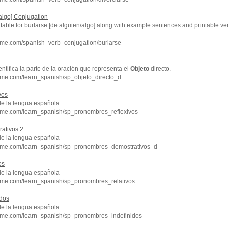
/algo] Conjugation
 table for burlarse [de alguien/algo] along with example sentences and printable v
hme.com/spanish_verb_conjugation/burlarse
entifica la parte de la oración que representa el
Objeto
directo.
hme.com/learn_spanish/sp_objeto_directo_d
vos
de la lengua española
hme.com/learn_spanish/sp_pronombres_reflexivos
ativos 2
de la lengua española
hme.com/learn_spanish/sp_pronombres_demostrativos_d
os
de la lengua española
hme.com/learn_spanish/sp_pronombres_relativos
idos
de la lengua española
hme.com/learn_spanish/sp_pronombres_indefinidos