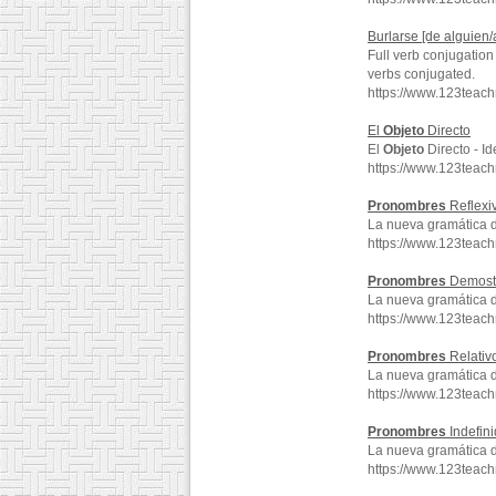
Burlarse [de alguien
Full verb conjugation
verbs conjugated.
https://www.123teac
El
Objeto
Directo
El
Objeto
Directo - Id
https://www.123teac
Pronombres
Reflexi
La nueva gramática 
https://www.123teac
Pronombres
Demostr
La nueva gramática 
https://www.123teac
Pronombres
Relativ
La nueva gramática 
https://www.123teac
Pronombres
Indefin
La nueva gramática 
https://www.123teac