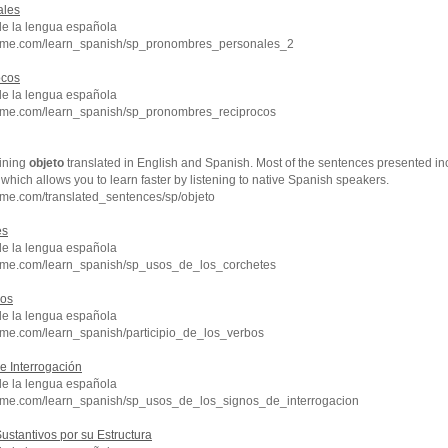
ales
de la lengua española
chme.com/learn_spanish/sp_pronombres_personales_2
ocos
de la lengua española
hme.com/learn_spanish/sp_pronombres_reciprocos
ining
objeto
translated in English and Spanish. Most of the sentences presented in
which allows you to learn faster by listening to native Spanish speakers.
hme.com/translated_sentences/sp/objeto
es
de la lengua española
hme.com/learn_spanish/sp_usos_de_los_corchetes
os
de la lengua española
hme.com/learn_spanish/participio_de_los_verbos
e Interrogación
de la lengua española
hme.com/learn_spanish/sp_usos_de_los_signos_de_interrogacion
ustantivos por su Estructura