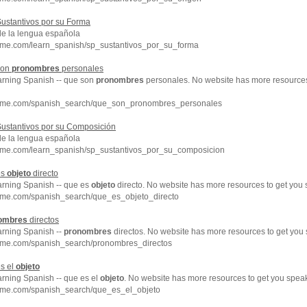
ustantivos por su Forma
de la lengua española
hme.com/learn_spanish/sp_sustantivos_por_su_forma
son
pronombres
personales
earning Spanish -- que son
pronombres
personales. No website has more resources
chme.com/spanish_search/que_son_pronombres_personales
ustantivos por su Composición
de la lengua española
hme.com/learn_spanish/sp_sustantivos_por_su_composicion
es
objeto
directo
earning Spanish -- que es
objeto
directo. No website has more resources to get you 
hme.com/spanish_search/que_es_objeto_directo
ombres
directos
arning Spanish --
pronombres
directos. No website has more resources to get you 
hme.com/spanish_search/pronombres_directos
s el
objeto
arning Spanish -- que es el
objeto
. No website has more resources to get you speak
hme.com/spanish_search/que_es_el_objeto