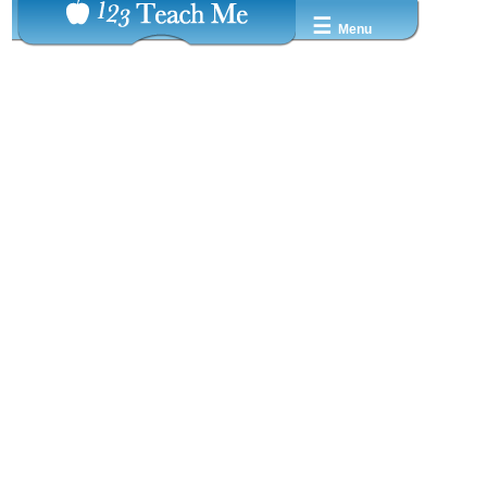
☰
Menu