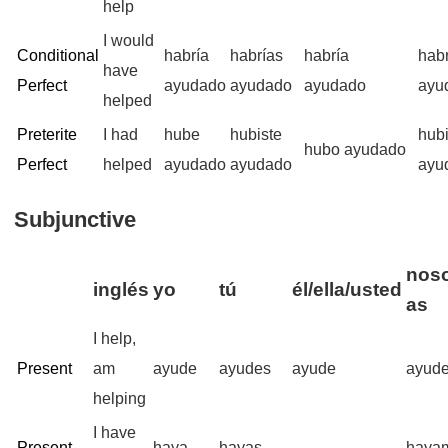
help
I would
Conditional
habría
habrías
habría
hab
have
Perfect
ayudado
ayudado
ayudado
ayu
helped
Preterite
I had
hube
hubiste
hub
hubo ayudado
Perfect
helped
ayudado
ayudado
ayu
Subjunctive
noso
inglés
yo
tú
él/ella/usted
as
I help,
Present
am
ayude
ayudes
ayude
ayud
helping
I have
Present
haya
hayas
haya