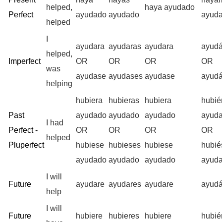
helped,
haya ayudado
Perfect
ayudado
ayudado
ayud
helped
I
ayudara
ayudaras
ayudara
ayud
helped,
Imperfect
OR
OR
OR
OR
was
ayudase
ayudases
ayudase
ayud
helping
hubiera
hubieras
hubiera
hubi
Past
ayudado
ayudado
ayudado
ayud
I had
Perfect -
OR
OR
OR
OR
helped
Pluperfect
hubiese
hubieses
hubiese
hubi
ayudado
ayudado
ayudado
ayud
I will
Future
ayudare
ayudares
ayudare
ayud
help
I will
Future
hubiere
hubieres
hubiere
hubi