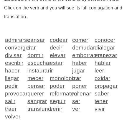
Click on the verb and you will see its full conjugation and
translation.
admirarse
cansar
codear
comer
conocer
converger
dar
decir
demudar
dialogar
divisar
dormir
elevar
emborrachar
empezar
escribir
escuchar
estar
haber
hablar
hacer
instaurar
ir
jugar
leer
llegar
mecer
monolopizar
oir
oxidar
pedir
pensar
poder
poner
propagar
provocar
querer
reformatear
rellenar
saber
salir
sangrar
seguir
ser
tener
traer
transfundir
venir
ver
vivir
volver