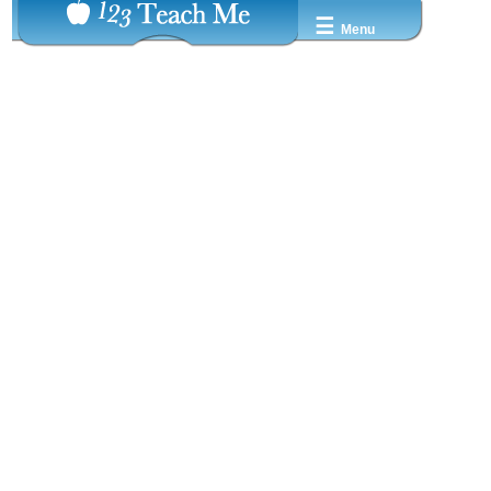
☰
Menu