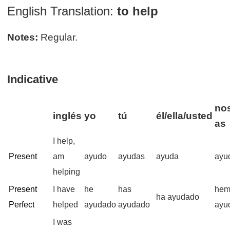
English Translation:
to help
Notes:
Regular.
Indicative
nos
inglés
yo
tú
él/ella/usted
as
I help,
Present
am
ayudo
ayudas
ayuda
ayu
helping
Present
I have
he
has
hem
ha ayudado
Perfect
helped
ayudado
ayudado
ayu
I was