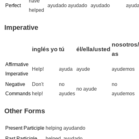
have
Perfect
ayudado
ayudado
ayudado
ayud
helped
Imperative
nosotros/
inglés
yo
tú
él/ella/usted
as
Affirmative
Help!
ayuda
ayude
ayudemos
Imperative
Negative
Don't
no
no
no ayude
Commands
help!
ayudes
ayudemos
Other Forms
Present Participle
helping
ayudando
Past Participle
helped
ayudado