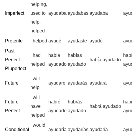
helping,
Imperfect
used to
ayudaba
ayudabas
ayudaba
ayu
help,
helped
Preterite
I helped
ayudé
ayudaste
ayudó
ayu
Past
I had
había
habías
hab
Perfect -
había ayudado
helped
ayudado
ayudado
ayu
Pluperfect
I will
Future
ayudaré
ayudarás
ayudará
ayu
help
I will
Future
habré
habrás
hab
have
habrá ayudado
Perfect
ayudado
ayudado
ayu
helped
I would
Conditional
ayudaría
ayudarías
ayudaría
ayu