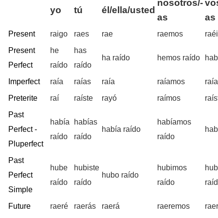
nosotros/-
vo
yo
tú
él/ella/usted
as
as
Present
raigo
raes
rae
raemos
raé
Present
he
has
ha raído
hemos raído
hab
Perfect
raído
raído
Imperfect
raía
raías
raía
raíamos
raía
Preterite
raí
raíste
rayó
raímos
raís
Past
había
habías
habíamos
Perfect -
había raído
hab
raído
raído
raído
Pluperfect
Past
hube
hubiste
hubimos
hub
Perfect
hubo raído
raído
raído
raído
raí
Simple
Future
raeré
raerás
raerá
raeremos
rae