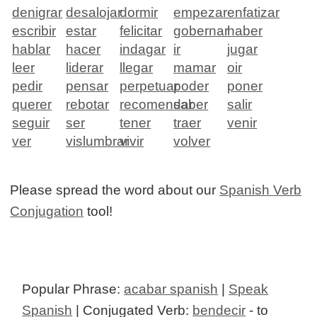
denigrar
desalojar
dormir
empezar
enfatizar
escribir
estar
felicitar
gobernar
haber
hablar
hacer
indagar
ir
jugar
leer
liderar
llegar
mamar
oir
pedir
pensar
perpetuar
poder
poner
querer
rebotar
recomendar
saber
salir
seguir
ser
tener
traer
venir
ver
vislumbrar
vivir
volver
Please spread the word about our
Spanish Verb
Conjugation
tool!
Popular Phrase:
acabar spanish
|
Speak
Spanish
| Conjugated Verb:
bendecir
- to