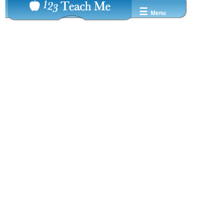
☰
Menu