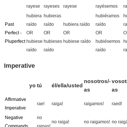
rayese
rayeses
rayese
rayésemos
r
hubiera
hubieras
hubiéramos
h
Past
raído
raído
hubiera raído
raído
r
Perfect -
OR
OR
OR
OR
O
Pluperfect
hubiese
hubieses
hubiese raído
hubiésemos
h
raído
raído
raído
r
Imperative
nosotros/-
vosot
yo
tú
él/ella/usted
as
as
Affirmative
rae!
raiga!
raigamos!
raed!
Imperative
Negative
no
no raiga!
no raigamos!
no raig
Commands
raigas!