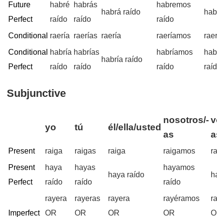
Future
habré
habrás
habremos
habrá raído
hab
Perfect
raído
raído
raído
Conditional
raería
raerías
raería
raeríamos
raer
Conditional
habría
habrías
habríamos
hab
habría raído
Perfect
raído
raído
raído
raí
Subjunctive
nosotros/-
v
yo
tú
él/ella/usted
as
a
Present
raiga
raigas
raiga
raigamos
r
Present
haya
hayas
hayamos
haya raído
h
Perfect
raído
raído
raído
rayera
rayeras
rayera
rayéramos
r
Imperfect
OR
OR
OR
OR
O