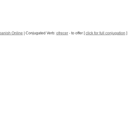
panish Online
| Conjugated Verb:
ofrecer
- to offer [
click for full conjugation
]