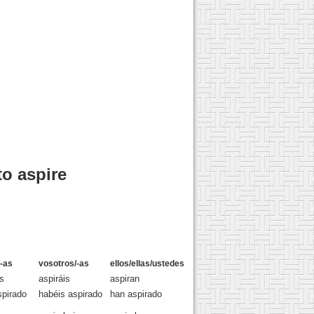
to aspire
-as
vosotros/-as
ellos/ellas/ustedes
s
aspiráis
aspiran
pirado
habéis aspirado
han aspirado