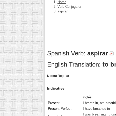
Home
Verb Conjugator
aspirar
Spanish Verb:
aspirar
English Translation:
to b
Notes:
Regular.
Indicative
inglés
Present
I breath in, am breathi
Present Perfect
I have breathed in
I was breathing in, use