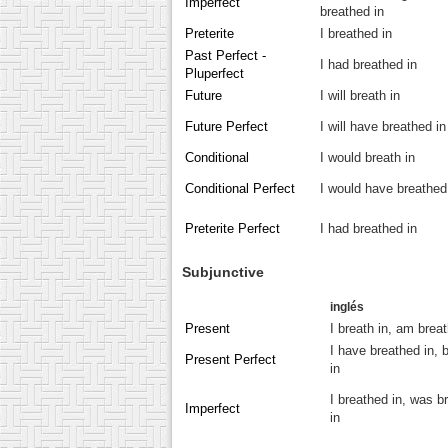
Imperfect
breathed in
Preterite
I breathed in
Past Perfect -
I had breathed in
Pluperfect
Future
I will breath in
Future Perfect
I will have breathed in
Conditional
I would breath in
Conditional Perfect
I would have breathed
Preterite Perfect
I had breathed in
Subjunctive
inglés
Present
I breath in, am breat
I have breathed in, 
Present Perfect
in
I breathed in, was b
Imperfect
in