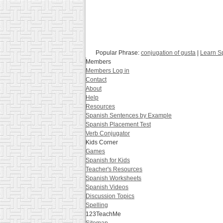
Popular Phrase:
conjugation of gusta
|
Learn S
Members
Members Log in
Contact
About
Help
Resources
Spanish Sentences by Example
Spanish Placement Test
Verb Conjugator
Kids Corner
Games
Spanish for Kids
Teacher's Resources
Spanish Worksheets
Spanish Videos
Discussion Topics
Spelling
123TeachMe