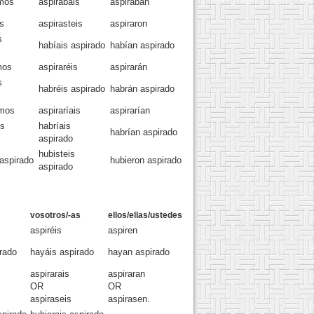
mos
aspirabais
aspiraban
s
aspirasteis
aspiraron
s
habíais aspirado
habían aspirado
mos
aspiraréis
aspirarán
s
habréis aspirado
habrán aspirado
amos
aspiraríais
aspirarían
os
habríais
habrían aspirado
aspirado
hubisteis
aspirado
hubieron aspirado
aspirado
vosotros/-as
ellos/ellas/ustedes
aspiréis
aspiren
rado
hayáis aspirado
hayan aspirado
aspirarais
aspiraran
OR
OR
aspiraseis
aspirasen.