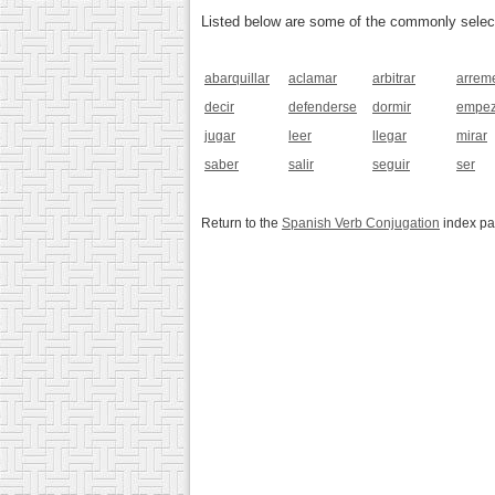
Listed below are some of the commonly selected
abarquillar
aclamar
arbitrar
arrem
decir
defenderse
dormir
empez
jugar
leer
llegar
mirar
saber
salir
seguir
ser
Return to the
Spanish Verb Conjugation
index p