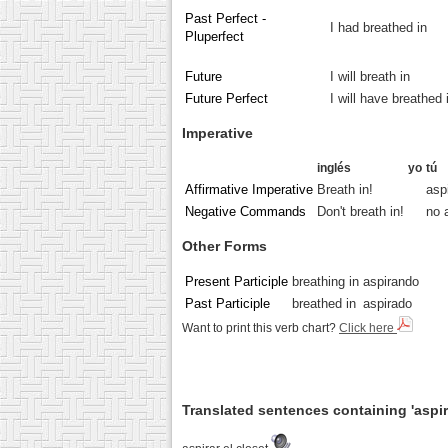
Past Perfect -
I had breathed in
Pluperfect
Future
I will breath in
Future Perfect
I will have breathed 
Imperative
inglés
yo
tú
Affirmative Imperative
Breath in!
asp
Negative Commands
Don't breath in!
no 
Other Forms
Present Participle
breathing in
aspirando
Past Participle
breathed in
aspirado
Want to print this verb chart?
Click here
Translated sentences containing 'aspir