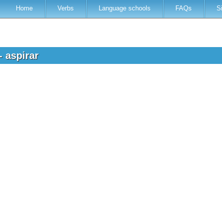
Home
Verbs
Language schools
FAQs
S
- aspirar