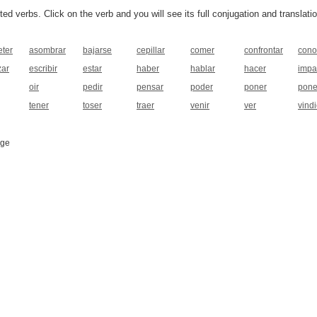
 verbs. Click on the verb and you will see its full conjugation and translatio
eter
asombrar
bajarse
cepillar
comer
confrontar
cono
ar
escribir
estar
haber
hablar
hacer
impar
oir
pedir
pensar
poder
poner
pone
tener
toser
traer
venir
ver
vindi
age