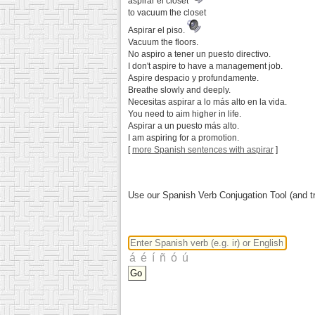
aspirar el closet
to vacuum the closet
Aspirar el piso.
Vacuum the floors.
No aspiro a tener un puesto directivo.
I don't aspire to have a management job.
Aspire despacio y profundamente.
Breathe slowly and deeply.
Necesitas aspirar a lo más alto en la vida.
You need to aim higher in life.
Aspirar a un puesto más alto.
I am aspiring for a promotion.
[
more Spanish sentences with aspirar
]
Use our Spanish Verb Conjugation Tool (and tr