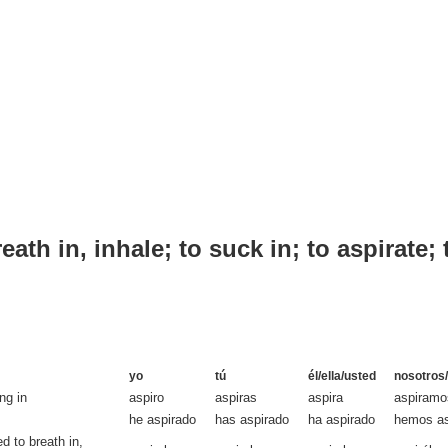
reath in, inhale; to suck in; to aspirate; 
yo
tú
él/ella/usted
nosotros/
ng in
aspiro
aspiras
aspira
aspiramo
he aspirado
has aspirado
ha aspirado
hemos as
d to breath in,