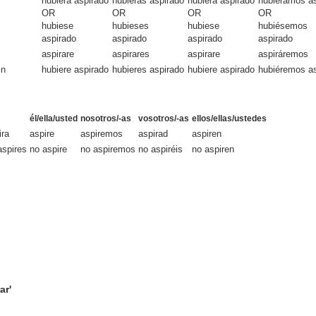
hubiera aspirado
hubieras aspirado
hubiera aspirado
hubiéramos a
OR
OR
OR
OR
hubiese
hubieses
hubiese
hubiésemos
aspirado
aspirado
aspirado
aspirado
aspirare
aspirares
aspirare
aspiráremos
in
hubiere aspirado
hubieres aspirado
hubiere aspirado
hubiéremos a
él/ella/usted
nosotros/-as
vosotros/-as
ellos/ellas/ustedes
ira
aspire
aspiremos
aspirad
aspiren
aspires
no aspire
no aspiremos
no aspiréis
no aspiren
ar'