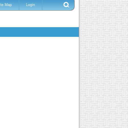
ite Map
Login