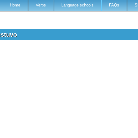
Home
Verbs
Language schools
FAQs
S
estuvo