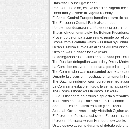
I think the Council got it right.
Por lo que he oído, estuvo usted en Nigeria reci
I hear that you were in Nigeria recently.
El Banco Central Europeo también estuvo de ac
The European Central Bank also agreed.
Por eso, por desgracia, la Presidencia belga no 
That is why, unfortunately, the Belgian Presidenc
Provengo de un país que estuvo regido por el c
I come from a country which was ruled by Comm
Ucrania estuvo sumida en el caos durante cinco 
Ukraine was in chaos for five years.
La delegación rusa estuvo encabezada por Dmit
The Russian delegation was led by Dmitry Medv
La Comisión estuvo representada por mi colega l
The Commission was represented by my colleag
Durante la discusión-investigación anterior la P
The Dutch presidency was not represented at our 
La Comisaria estuvo en Kyoto la semana pasada
The Commissioner was in Kyoto last week.
El Sr. Duisenberg no estuvo dispuesto a repartirs
There was no going Dutch with this Dutchman.
Abdulah Öcalan estuvo en Italia y en Grecia.
Abdullah Öçalan was in Italy. Abdullah Öçalan w
El Presidente Pastrana estuvo en Europa hace 
President Pastrana was in Europe a few weeks a
Usted estuvo ausente durante el debate sobre la f