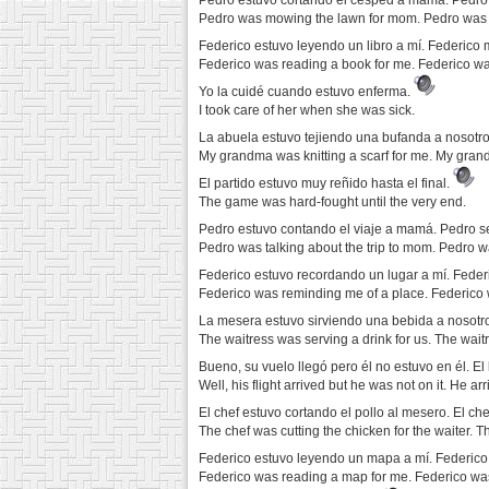
Pedro estuvo cortando el césped a mamá. Pedro 
Pedro was mowing the lawn for mom. Pedro was m
Federico estuvo leyendo un libro a mí. Federico
Federico was reading a book for me. Federico was
Yo la cuidé cuando estuvo enferma.
I took care of her when she was sick.
La abuela estuvo tejiendo una bufanda a nosotro
My grandma was knitting a scarf for me. My grandm
El partido estuvo muy reñido hasta el final.
The game was hard-fought until the very end.
Pedro estuvo contando el viaje a mamá. Pedro s
Pedro was talking about the trip to mom. Pedro was
Federico estuvo recordando un lugar a mí. Fede
Federico was reminding me of a place. Federico 
La mesera estuvo sirviendo una bebida a nosotro
The waitress was serving a drink for us. The waitr
Bueno, su vuelo llegó pero él no estuvo en él. El 
Well, his flight arrived but he was not on it. He arr
El chef estuvo cortando el pollo al mesero. El ch
The chef was cutting the chicken for the waiter. Th
Federico estuvo leyendo un mapa a mí. Federic
Federico was reading a map for me. Federico was 