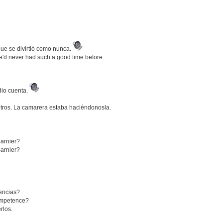
ue se divirtió como nunca.
he'd never had such a good time before.
dio cuenta.
.
tros. La camarera estaba haciéndonosla.
arnier?
arnier?
encias?
competence?
rlos.