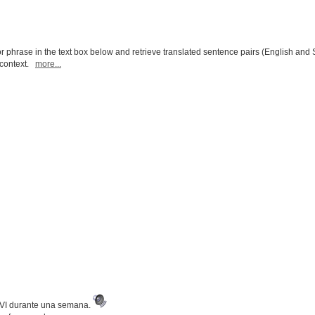
r phrase in the text box below and retrieve translated sentence pairs (English and 
l context.
more...
 UVI durante una semana.