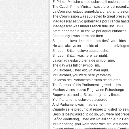
El Primer Ministro checo estuvo allí recientement
The Czech Prime Minister was there just recently.
La Comisión estuvo sometida a una gran presión
The Commission was subjected to great pressure
Madagascar estuvo gobernada por Francia hast
Madagascar was under French rule until 1960.
Afortunadamente, lo estuvo por aquel entonces.
Fortunately it was permitted then.
Siempre estuvo de parte de los desfavorecidos.
He was always on the side of the underprivileged
Sir Leon Brittan estuvo aquí anoche.
Sir Leon Brittan was here last night.
La jornada estuvo plena de simbolismo.
The day was full of symbolism.
Sr. Falconer, usted estuvo ayer aquí.
Mr Falconer, you were here yesterday.
La Mesa del Parlamento estuvo de acuerdo.
The Bureau of this Parliament agreed to this.
Muchas veces estuvo Rugova en Estrasburgo.
Rugova returned to Strasbourg many times.
Y el Parlamento estuvo de acuerdo.
And Parliament was in agreement.
Cuando se le preguntó al respecto, usted no estu
Despite being asked to do so, you were not prepar
Señor Poettering, usted estuvo allí con el Sr. Ber
Mr Poettering, you were there with Mr Berlusconi.