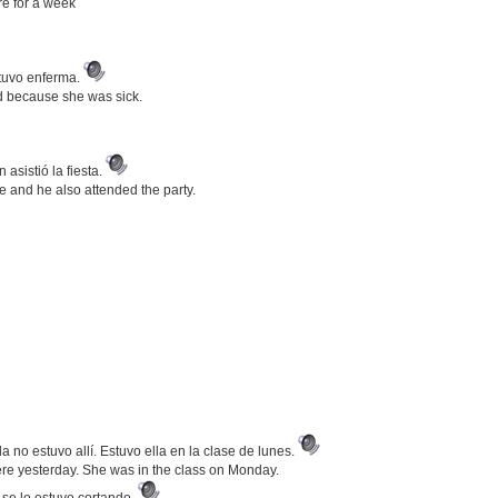
re for a week
stuvo enferma.
nd because she was sick.
 asistió la fiesta.
 and he also attended the party.
a no estuvo allí. Estuvo ella en la clase de lunes.
ere yesterday. She was in the class on Monday.