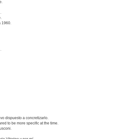
e.
.
.
a 1960.
.
vo dispuesto a concretizarlo.
ed to be more specific at the time.
lusconi.