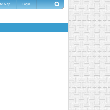
ite Map
Login