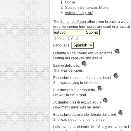
Home
Spanish Sentences Maker
estuvo (lang: sp)
The
Sentence Maker
allows you to enter a word o
great for seeing how words are used in a natura
Language:
Durante su cautiverio estuvo enferma.
During her captivity, she was ill.
Estuvo delicioso.
That was delicious.
Ella estuvo hospedada en este hotel.
She was staying in this hotel.
Él estuvo en el aeropuerto.
He was in the airport.
¿Cuántos días él estuvo aquí?
How many days was he here?
Ella estuvo durmiendo debajo del árbol.
She was sleeping under the tree.
Luis tuvo un accidente de tráfico y estuvo en la