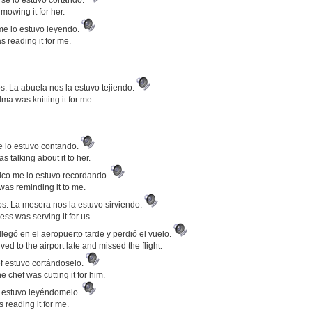
se lo estuvo cortando.
owing it for her.
 me lo estuvo leyendo.
 reading it for me.
s. La abuela nos la estuvo tejiendo.
a was knitting it for me.
e lo estuvo contando.
 talking about it to her.
rico me lo estuvo recordando.
was reminding it to me.
s. La mesera nos la estuvo sirviendo.
ess was serving it for us.
llegó en el aeropuerto tarde y perdió el vuelo.
ived to the airport late and missed the flight.
ef estuvo cortándoselo.
e chef was cutting it for him.
o estuvo leyéndomelo.
reading it for me.