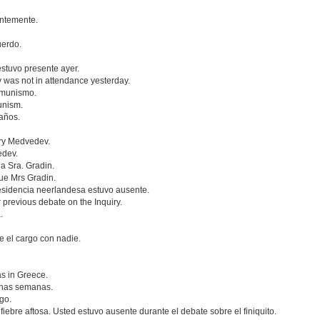
entemente.
uerdo.
estuvo presente ayer.
y was not in attendance yesterday.
omunismo.
unism.
años.
ry Medvedev.
edev.
a Sra. Gradin.
ue Mrs Gradin.
residencia neerlandesa estuvo ausente.
previous debate on the Inquiry.
.
e el cargo con nadie.
as in Greece.
unas semanas.
go.
iebre aftosa. Usted estuvo ausente durante el debate sobre el finiquito.