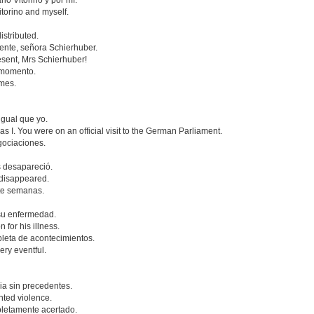
o Vitorino y por mí.
torino and myself.
istributed.
ente, señora Schierhuber.
esent, Mrs Schierhuber!
 momento.
mes.
igual que yo.
 I. You were on an official visit to the German Parliament.
gociaciones.
 desapareció.
 disappeared.
nte semanas.
su enfermedad.
 for his illness.
leta de acontecimientos.
ry eventful.
a sin precedentes.
ted violence.
pletamente acertado.