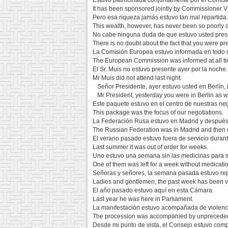
Estuvo patrocinada conjuntamente por el Comisari
It has been sponsored jointly by Commissioner Vi
Pero esa riqueza jamás estuvo tan mal repartida.
This wealth, however, has never been so poorly d
No cabe ninguna duda de que estuvo usted pres
There is no doubt about the fact that you were pr
La Comisión Europea estuvo informada en todo
The European Commission was informed at all ti
El Sr. Muis no estuvo presente ayer por la noche.
Mr Muis did not attend last night.
Señor Presidente, ayer estuvo usted en Berlín, 
Mr President, yesterday you were in Berlin as was
Este paquete estuvo en el centro de nuestras ne
This package was the focus of our negotiations.
La Federación Rusa estuvo en Madrid y después
The Russian Federation was in Madrid and then
El verano pasado estuvo fuera de servicio dura
Last summer it was out of order for weeks.
Uno estuvo una semana sin las medicinas para 
One of them was left for a week without medication
Señoras y señores, la semana pasada estuvo rep
Ladies and gentlemen, the past week has been ve
El año pasado estuvo aquí en esta Cámara.
Last year he was here in Parliament.
La manifestación estuvo acompañada de violenci
The procession was accompanied by unpreceden
Desde mi punto de vista, el Consejo estuvo com