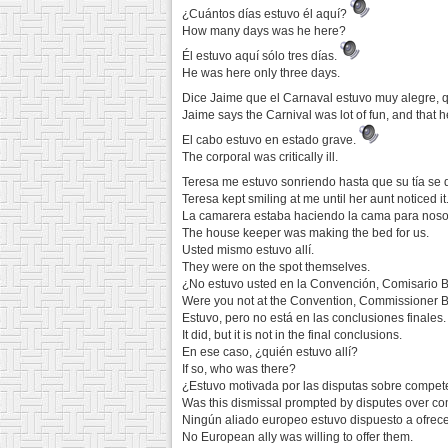
¿Cuántos días estuvo él aquí?
How many days was he here?
Él estuvo aquí sólo tres días.
He was here only three days.
Dice Jaime que el Carnaval estuvo muy alegre, q
Jaime says the Carnival was lot of fun, and that 
El cabo estuvo en estado grave.
The corporal was critically ill.
Teresa me estuvo sonriendo hasta que su tía se 
Teresa kept smiling at me until her aunt noticed it
La camarera estaba haciendo la cama para noso
The house keeper was making the bed for us.
Usted mismo estuvo allí.
They were on the spot themselves.
¿No estuvo usted en la Convención, Comisario B
Were you not at the Convention, Commissioner B
Estuvo, pero no está en las conclusiones finales.
It did, but it is not in the final conclusions.
En ese caso, ¿quién estuvo allí?
If so, who was there?
¿Estuvo motivada por las disputas sobre compet
Was this dismissal prompted by disputes over 
Ningún aliado europeo estuvo dispuesto a ofrece
No European ally was willing to offer them.