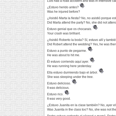
Luís had a road accident and was in intensive ca
¿Estuvo herido antes?
Was he injured before?
¿Asistió Marta la fiesta? No, no asistió porque e
Did Marta attend the party? No, she did not atte
Estuvo genial que os chocarais.
Your crash was brilliant.
¿Asistió Roberto la boda? Sí, estuvo allí y también
Did Robert attend the wedding? Yes, he was there
Estuvo a punto de pegarme.
He was about to hit me.
Él estuvo corriendo aquí ayer.
He was running here yesterday.
Ella estuvo durmiendo bajo el árbol.
She was sleeping under the tree.
Estuvo delicioso.
It was delicious.
Estuvo rico.
It was very good.
¿Estuvo Juanita en la clase también? No, ayer ell
Was Juanita in the class too? No, she was not th