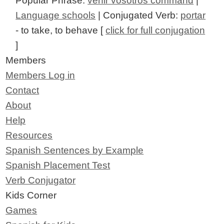
Popular Phrase:
venir vosotros command
|
Language schools
| Conjugated Verb:
portar
- to take, to behave [
click for full conjugation
]
Members
Members Log in
Contact
About
Help
Resources
Spanish Sentences by Example
Spanish Placement Test
Verb Conjugator
Kids Corner
Games