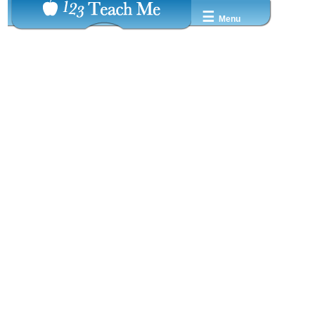
☰
Menu