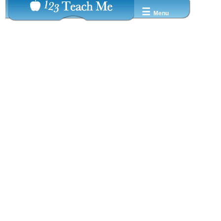
☰
Menu