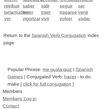
retribuir
saber
salir
seguir
ser
tartamudear
tener
traer
tragarse
venir
ver
vigorizar
vivir
volver
yodar
Return to the
Spanish Verb Conjugation
index
page
Popular Phrase:
me gusta quiz
|
Spanish
Games
| Conjugated Verb:
hacer
- to do,
make [
click for full conjugation
]
Members
Members Log in
Contact