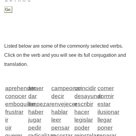
Listed below are some of the commonly selected verbs.
Click on the verb and you will see its full conjugation and
translation.
aprehender
atraer
campeonar
coincidir
comer
conocer
dar
decir
desayunar
dormir
emboquillar
empezar
envejecer
escribir
estar
frustrar
haber
hablar
hacer
ilusionar
ir
jugar
leer
legislar
llegar
oir
pedir
pensar
poder
poner
querer
radicalizar
recostar
reinstalar
reparar