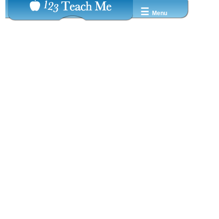
☰
Menu