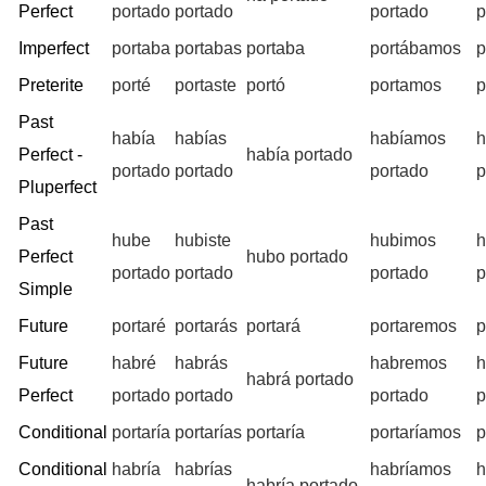
Perfect
portado
portado
portado
p
Imperfect
portaba
portabas
portaba
portábamos
p
Preterite
porté
portaste
portó
portamos
p
Past
había
habías
habíamos
h
Perfect -
había portado
portado
portado
portado
p
Pluperfect
Past
hube
hubiste
hubimos
h
Perfect
hubo portado
portado
portado
portado
p
Simple
Future
portaré
portarás
portará
portaremos
p
Future
habré
habrás
habremos
h
habrá portado
Perfect
portado
portado
portado
p
Conditional
portaría
portarías
portaría
portaríamos
p
Conditional
habría
habrías
habríamos
h
habría portado