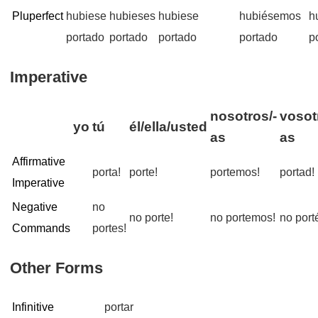
Pluperfect
hubiese
hubieses
hubiese
hubiésemos
h
portado
portado
portado
portado
p
Imperative
nosotros/-
vosot
yo
tú
él/ella/usted
as
as
Affirmative
porta!
porte!
portemos!
portad!
Imperative
Negative
no
no porte!
no portemos!
no port
Commands
portes!
Other Forms
Infinitive
portar