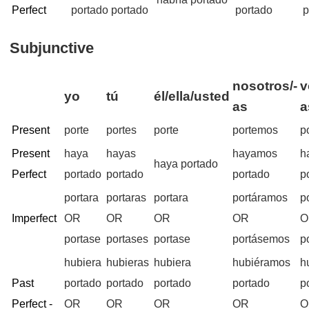
Perfect
portado
portado
portado
p
Subjunctive
nosotros/-
v
yo
tú
él/ella/usted
as
a
Present
porte
portes
porte
portemos
p
Present
haya
hayas
hayamos
h
haya portado
Perfect
portado
portado
portado
p
portara
portaras
portara
portáramos
p
Imperfect
OR
OR
OR
OR
O
portase
portases
portase
portásemos
p
hubiera
hubieras
hubiera
hubiéramos
h
Past
portado
portado
portado
portado
p
Perfect -
OR
OR
OR
OR
O