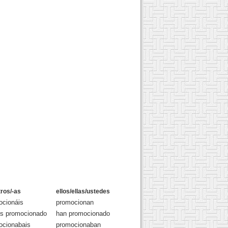
ros/-as
ellos/ellas/ustedes
ocionáis
promocionan
is promocionado
han promocionado
ocionabais
promocionaban