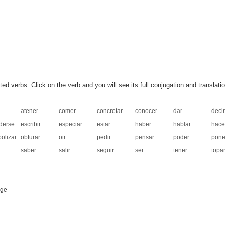
 verbs. Click on the verb and you will see its full conjugation and translatio
atener
comer
concretar
conocer
dar
decir
derse
escribir
especiar
estar
haber
hablar
hace
olizar
obturar
oir
pedir
pensar
poder
pone
saber
salir
seguir
ser
tener
topa
age