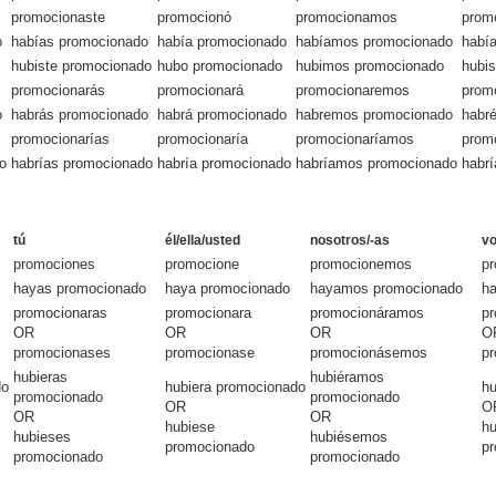
promocionaste
promocionó
promocionamos
prom
o
habías promocionado
había promocionado
habíamos promocionado
habí
hubiste promocionado
hubo promocionado
hubimos promocionado
hubi
promocionarás
promocionará
promocionaremos
prom
o
habrás promocionado
habrá promocionado
habremos promocionado
habr
promocionarías
promocionaría
promocionaríamos
promo
o
habrías promocionado
habría promocionado
habríamos promocionado
habr
tú
él/ella/usted
nosotros/-as
vo
promociones
promocione
promocionemos
pr
hayas promocionado
haya promocionado
hayamos promocionado
ha
promocionaras
promocionara
promocionáramos
pr
OR
OR
OR
O
promocionases
promocionase
promocionásemos
pr
hubieras
hubiéramos
do
hubiera promocionado
hu
promocionado
promocionado
OR
O
OR
OR
hubiese
hu
hubieses
hubiésemos
promocionado
p
promocionado
promocionado