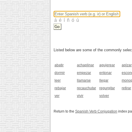
Listed below are some of the commonly selected
abatir
achaplinar
agujerear
aplzar
dormir
empezar
entonar
escon
leer
llamarse
llegar
monop
rebajar
recauchutar
regurgitar
retirar
ver
vivir
volver
Return to the
Spanish Verb Conjugation
index p