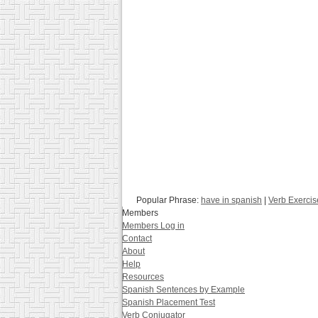
Popular Phrase:
have in spanish
|
Verb Exercis
Members
Members Log in
Contact
About
Help
Resources
Spanish Sentences by Example
Spanish Placement Test
Verb Conjugator