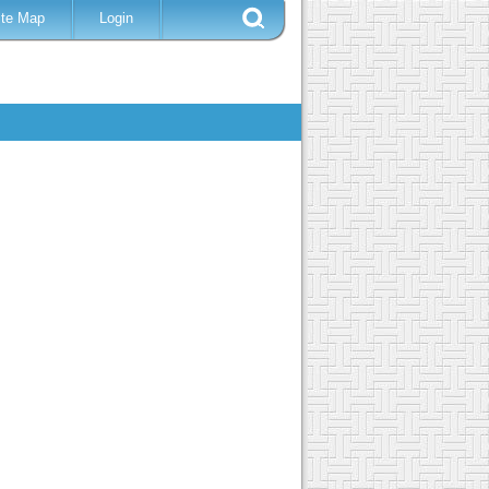
ite Map
Login