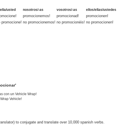
/ella/usted
nosotros/-as
vosotros/-as
ellos/ellas/ustedes
omocione!
promocionemos!
promocionad!
promocionen!
 promocione!
no promocionemos!
no promocionéis!
no promocionen!
ocionar'
as con un Vehicle Wrap!
 Wrap Vehicle!
anslator) to conjugate and translate over 10,000 spanish verbs.