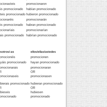
ocionasteis
promocionaron
ais promocionado
habían promocionado
steis promocionado
hubieron promocionado
ocionaréis
promocionarán
éis promocionado
habran promocionado
cionaríais
promocionarían
íais promocionado
habrían promocionado
sotros/-as
ellos/ellas/ustedes
omocionéis
promocionen
yáis promocionado
hayan promocionado
omocionarais
promocionaran
R
OR
omocionaseis
promocionasen
bierais promocionado
hubieran promocionado
R
OR
bieseis
hubiesen
romocionado
promocionado