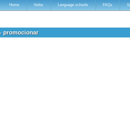
Home
Verbs
Language schools
FAQs
S
 - promocionar