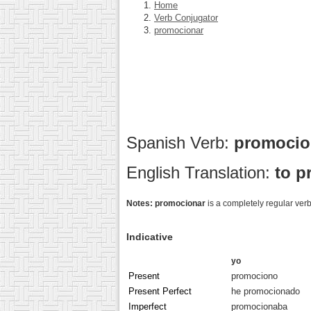
Home
Verb Conjugator
promocionar
Spanish Verb:
promoci
English Translation:
to p
Notes:
promocionar
is a completely regular verb
Indicative
yo
Present
promociono
Present Perfect
he promocionado
Imperfect
promocionaba