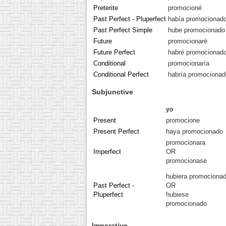
Preterite
promocioné
Past Perfect - Pluperfect
había promocionad
Past Perfect Simple
hube promocionado
Future
promocionaré
Future Perfect
habré promocionad
Conditional
promocionaría
Conditional Perfect
habría promocionad
Subjunctive
yo
Present
promocione
Present Perfect
haya promocionado
promocionara
Imperfect
OR
promocionase
hubiera promociona
Past Perfect -
OR
Pluperfect
hubiese
promocionado
Imperative