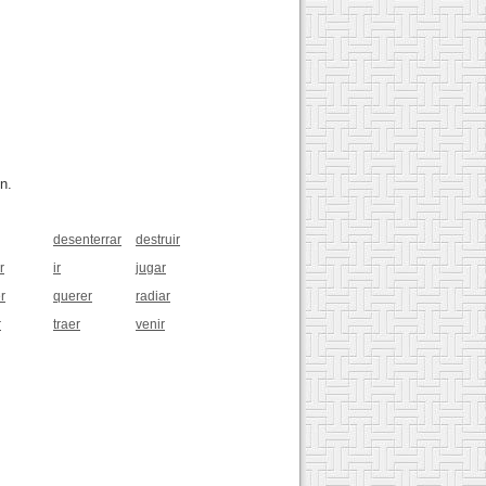
n.
desenterrar
destruir
r
ir
jugar
r
querer
radiar
r
traer
venir