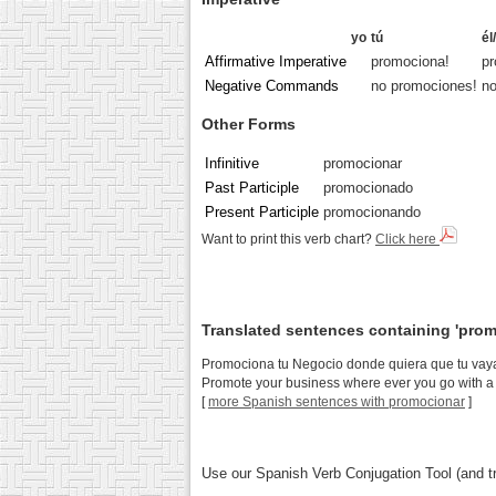
yo
tú
él
Affirmative Imperative
promociona!
pr
Negative Commands
no promociones!
no
Other Forms
Infinitive
promocionar
Past Participle
promocionado
Present Participle
promocionando
Want to print this verb chart?
Click here
Translated sentences containing 'prom
Promociona tu Negocio donde quiera que tu vay
Promote your business where ever you go with a
[
more Spanish sentences with promocionar
]
Use our Spanish Verb Conjugation Tool (and tr