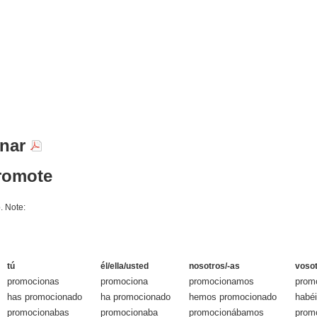
onar
romote
. Note:
tú
él/ella/usted
nosotros/-as
vosot
promocionas
promociona
promocionamos
prom
has promocionado
ha promocionado
hemos promocionado
habé
promocionabas
promocionaba
promocionábamos
prom