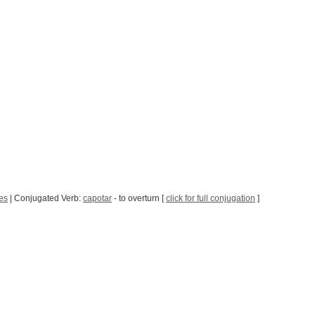
es
| Conjugated Verb:
capotar
- to overturn [
click for full conjugation
]