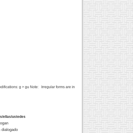
fications: g > gu Note: Irregular forms are in
os/ellas/ustedes
logan
 dialogado