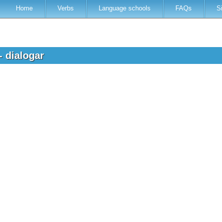
Home
Verbs
Language schools
FAQs
S
- dialogar