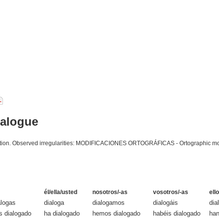
ialogue
ciation. Observed irregularities: MODIFICACIONES ORTOGRÁFICAS - Ortographic modi
él/ella/usted
nosotros/-as
vosotros/-as
ell
alogas
dialoga
dialogamos
dialogáis
dia
s dialogado
ha dialogado
hemos dialogado
habéis dialogado
han