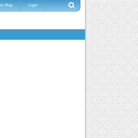
ite Map
Login