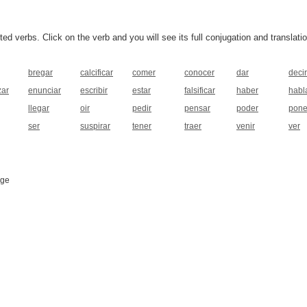
 verbs. Click on the verb and you will see its full conjugation and translatio
bregar
calcificar
comer
conocer
dar
decir
ar
enunciar
escribir
estar
falsificar
haber
habl
llegar
oir
pedir
pensar
poder
pone
ser
suspirar
tener
traer
venir
ver
age