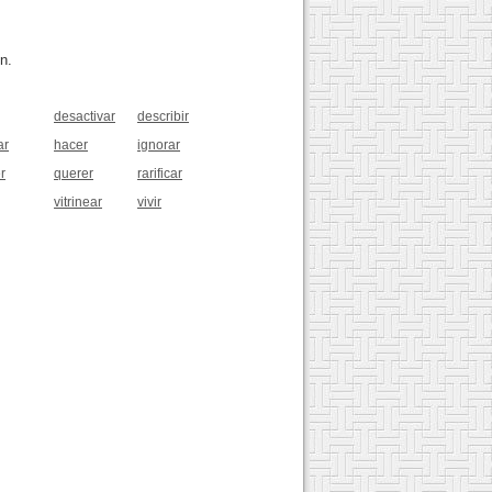
n.
desactivar
describir
ar
hacer
ignorar
r
querer
rarificar
vitrinear
vivir