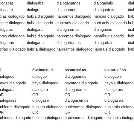
alogabas
dialogaba
dialogábamos
dialogabais
dia
alogaste
dialogó
dialogamos
dialogasteis
dia
bías dialogado
había dialogado
habíamos dialogado
habíais dialogado
hab
biste dialogado
hubo dialogado
hubimos dialogado
hubisteis dialogado
hub
alogarás
dialogará
dialogaremos
dialogaréis
dia
brás dialogado
habrá dialogado
habremos dialogado
habréis dialogado
hab
alogarías
dialogaría
dialogaríamos
dialogaríais
dia
brías dialogado
habría dialogado
habríamos dialogado
habríais dialogado
hab
ú
él/ella/usted
nosotros/-as
vosotros/-as
ialogues
dialogue
dialoguemos
dialoguéis
ayas dialogado
haya dialogado
hayamos dialogado
hayáis dialogado
ialogaras
dialogara
dialogáramos
dialogarais
OR
OR
OR
OR
ialogases
dialogase
dialogásemos
dialogaseis
ubieras dialogado
hubiera dialogado
hubiéramos dialogado
hubierais dialog
OR
OR
OR
OR
ubieses dialogado
hubiese dialogado
hubiésemos dialogado
hubieseis dialog