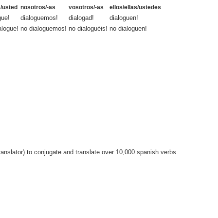
a/usted
nosotros/-as
vosotros/-as
ellos/ellas/ustedes
gue!
dialoguemos!
dialogad!
dialoguen!
alogue!
no dialoguemos!
no dialoguéis!
no dialoguen!
anslator) to conjugate and translate over 10,000 spanish verbs.