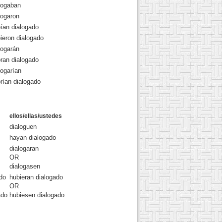
logaban
logaron
ían dialogado
ieron dialogado
logarán
ran dialogado
logarían
rían dialogado
ellos/ellas/ustedes
dialoguen
hayan dialogado
dialogaran
OR
dialogasen
ado
hubieran dialogado
OR
ado
hubiesen dialogado