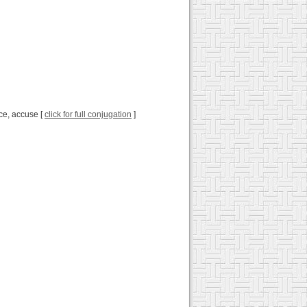
nce, accuse [
click for full conjugation
]