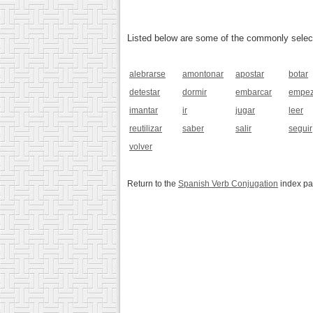
Listed below are some of the commonly selected
alebrarse
amontonar
apostar
botar
detestar
dormir
embarcar
empez
imantar
ir
jugar
leer
reutilizar
saber
salir
seguir
volver
Return to the
Spanish Verb Conjugation
index p