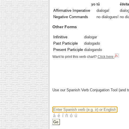
yo
tú
él/ell
Affirmative Imperative
dialoga!
dialo
Negative Commands
no dialogues!
no di
Other Forms
Infinitive
dialogar
Past Participle
dialogado
Present Participle
dialogando
Want to print this verb chart?
Click here
Use our Spanish Verb Conjugation Tool (and tr