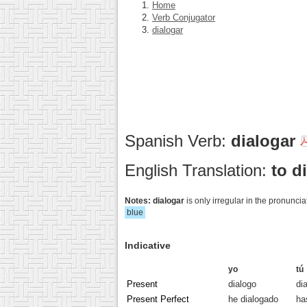
Home
Verb Conjugator
dialogar
Spanish Verb:
dialogar
English Translation:
to d
Notes:
dialogar
is only irregular in the pronun
blue
Indicative
yo
tú
Present
dialogo
di
Present Perfect
he dialogado
ha