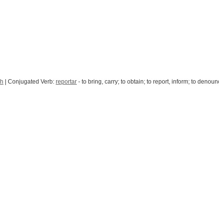
sh
| Conjugated Verb:
reportar
- to bring, carry; to obtain; to report, inform; to denou