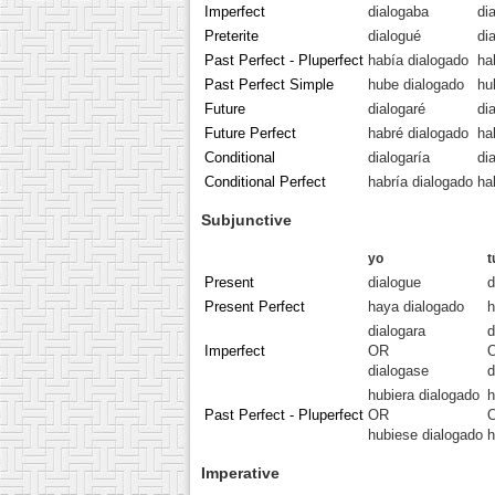
Imperfect
dialogaba
di
Preterite
dialogué
di
Past Perfect - Pluperfect
había dialogado
ha
Past Perfect Simple
hube dialogado
hu
Future
dialogaré
di
Future Perfect
habré dialogado
ha
Conditional
dialogaría
di
Conditional Perfect
habría dialogado
ha
Subjunctive
yo
t
Present
dialogue
d
Present Perfect
haya dialogado
h
dialogara
d
Imperfect
OR
dialogase
d
hubiera dialogado
h
Past Perfect - Pluperfect
OR
hubiese dialogado
h
Imperative