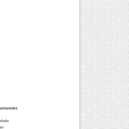
las/ustedes
rtado
an