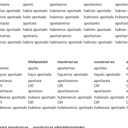
rtaste
aportó
aportamos
aportasteis
aportar
ías aportado
había aportado
habíamos aportado
habíais aportado
habían 
iste aportado
hubo aportado
hubimos aportado
hubisteis aportado
hubiero
rtarás
aportará
aportaremos
aportaréis
aportar
rás aportado
habrá aportado
habremos aportado
habréis aportado
habran 
rtarías
aportaría
aportaríamos
aportaríais
aportar
rías aportado
habría aportado
habríamos aportado
habríais aportado
habrían
él/ella/usted
nosotros/-as
vosotros/-as
e
portes
aporte
aportemos
aportéis
ayas aportado
haya aportado
hayamos aportado
hayáis aportado
ortaras
aportara
aportáramos
aportarais
a
R
OR
OR
OR
portases
aportase
aportásemos
aportaseis
ubieras aportado
hubiera aportado
hubiéramos aportado
hubierais aportado
R
OR
OR
OR
ubieses aportado
hubiese aportado
hubiésemos aportado
hubieseis aportado
usted
nosotros/-as
vosotros/-as
ellos/ellas/ustedes