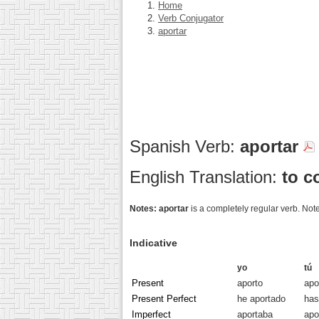
Home
Verb Conjugator
aportar
Spanish Verb:
aportar
English Translation:
to c
Notes:
aportar
is a completely regular verb. Note
Indicative
yo
tú
Present
aporto
apo
Present Perfect
he aportado
has
Imperfect
aportaba
apo