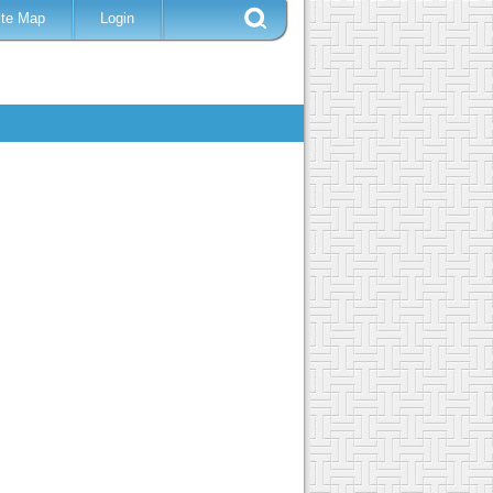
ite Map
Login