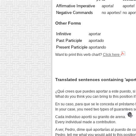
Affirmative Imperative
aporta!
aporte!
Negative Commands
no aportes!
no apor
Other Forms
Infinitive
aportar
Past Participle
aportado
Present Participle
aportando
Want to print this verb chart?
Click here
Translated sentences containing 'aport
¿Qué crees que puedes aportar a este puesto, si
What do you think you can bring to this position if
En su caso, para que se le conceda el préstamo 
In your case, you need two types of guarantees s
Cada individuo aportó su granito de arena.
Every individual made a contribution.
A ver, Pedro, dime qué aportarías al puesto de co
Pedro, tell me what you would add to this position 