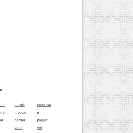
n.
tuir
dormir
empezar
rnar
invocar
ir
ar
perder
plegar
venir
ver