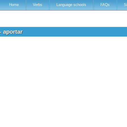
Home
Verbs
Language schools
FAQs
S
- aportar