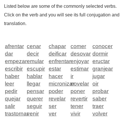
Listed below are some of the commonly selected verbs.
Click on the verb and you will see its full conjugation and
translation.
afrentar
cenar
chapar
comer
conocer
dar
decir
deificar
desovar
dormir
empezar
emular
enfrentar
enjoyar
eructar
escribir
escupir
estar
estimar
granjear
haber
hablar
hacer
ir
jugar
leer
llegar
micronizar
novelar
oir
pedir
pensar
poder
poner
probar
quejar
querer
revelar
revertir
saber
salir
seguir
ser
tener
traer
trastornar
venir
ver
vivir
volver