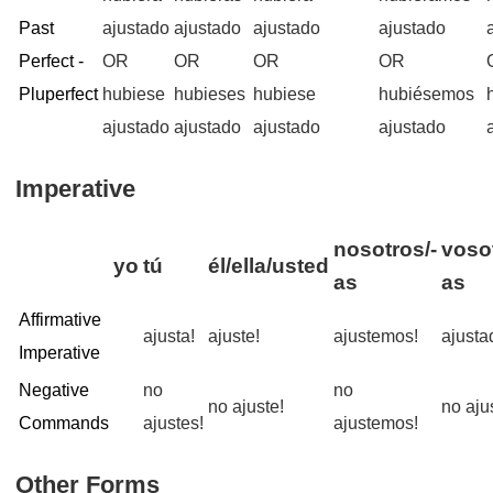
Past
ajustado
ajustado
ajustado
ajustado
Perfect -
OR
OR
OR
OR
Pluperfect
hubiese
hubieses
hubiese
hubiésemos
ajustado
ajustado
ajustado
ajustado
Imperative
nosotros/-
vosot
yo
tú
él/ella/usted
as
as
Affirmative
ajusta!
ajuste!
ajustemos!
ajusta
Imperative
Negative
no
no
no ajuste!
no aju
Commands
ajustes!
ajustemos!
Other Forms