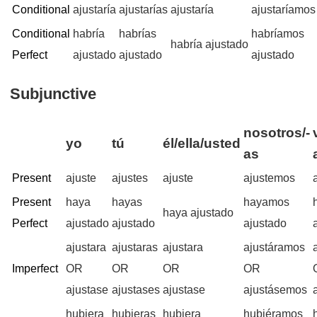
Conditional
ajustaría
ajustarías
ajustaría
ajustaríamos
Conditional
habría
habrías
habríamos
habría ajustado
Perfect
ajustado
ajustado
ajustado
Subjunctive
nosotros/-
yo
tú
él/ella/usted
as
Present
ajuste
ajustes
ajuste
ajustemos
Present
haya
hayas
hayamos
haya ajustado
Perfect
ajustado
ajustado
ajustado
ajustara
ajustaras
ajustara
ajustáramos
Imperfect
OR
OR
OR
OR
ajustase
ajustases
ajustase
ajustásemos
hubiera
hubieras
hubiera
hubiéramos