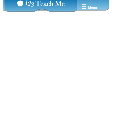
☰
Menu