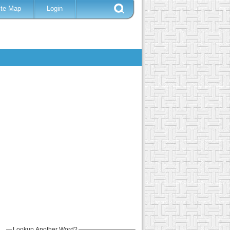
ite Map
Login
Lookup Another Word?