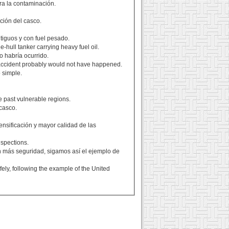
ra la contaminación.
ción del casco.
ntiguos y con fuel pesado.
e-hull tanker carrying heavy fuel oil.
o habría ocurrido.
s accident probably would not have happened.
 simple.
se past vulnerable regions.
 casco.
ensificación y mayor calidad de las
nspections.
n más seguridad, sigamos así el ejemplo de
ely, following the example of the United