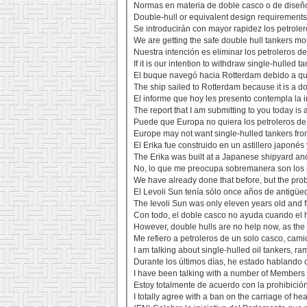
Normas en materia de doble casco o de diseño
Double-hull or equivalent design requirements f
Se introducirán con mayor rapidez los petrole
We are getting the safe double hull tankers mor
Nuestra intención es eliminar los petroleros 
If it is our intention to withdraw single-hulled
El buque navegó hacia Rotterdam debido a qu
The ship sailed to Rotterdam because it is a 
El informe que hoy les presento contempla la 
The report that I am submitting to you today is 
Puede que Europa no quiera los petroleros de 
Europe may not want single-hulled tankers from o
El Erika fue construido en un astillero japonés
The Erika was built at a Japanese shipyard and
No, lo que me preocupa sobremanera son los 
We have already done that before, but the probl
El Levoli Sun tenía sólo once años de antigüe
The Ievoli Sun was only eleven years old and fi
Con todo, el doble casco no ayuda cuando el 
However, double hulls are no help now, as the 
Me refiero a petroleros de un solo casco, cam
I am talking about single-hulled oil tankers, ra
Durante los últimos días, he estado hablando 
I have been talking with a number of Members o
Estoy totalmente de acuerdo con la prohibición
I totally agree with a ban on the carriage of h