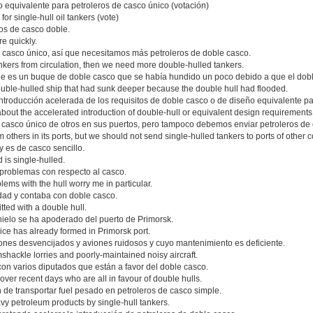
 equivalente para petroleros de casco único (votación)
or single-hull oil tankers (vote)
ros de casco doble.
e quickly.
de casco único, así que necesitamos más petroleros de doble casco.
 tankers from circulation, then we need more double-hulled tankers.
e es un buque de doble casco que se había hundido un poco debido a que el dob
double-hulled ship that had sunk deeper because the double hull had flooded.
introducción acelerada de los requisitos de doble casco o de diseño equivalente pa
about the accelerated introduction of double-hull or equivalent design requirements f
casco único de otros en sus puertos, pero tampoco debemos enviar petroleros de c
thers in its ports, but we should not send single-hulled tankers to ports of other co
 y es de casco sencillo.
 is single-hulled.
problemas con respecto al casco.
ems with the hull worry me in particular.
dad y contaba con doble casco.
tted with a double hull.
hielo se ha apoderado del puerto de Primorsk.
ice has already formed in Primorsk port.
iones desvencijados y aviones ruidosos y cuyo mantenimiento es deficiente.
mshackle lorries and poorly-maintained noisy aircraft.
con varios diputados que están a favor del doble casco.
ver recent days who are all in favour of double hulls.
 de transportar fuel pesado en petroleros de casco simple.
eavy petroleum products by single-hull tankers.