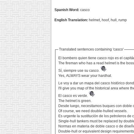
Spanish Word:
casco
English Translation:
helmet, hoof, hull, rump
Translated sentences containing 'casco'
El bombero quien tiene casco rojo es el capit
The fireman who has a read helmet is the boss
Sí, siempre use su casco.
Yes, ALWAYS wear your hardhat.
Le voy a dar un mapa del casco histórico do
I'll give you map of the historical area where
El casco es verde.
The helmet is green.
Desde luego, necesitamos buques con doble 
Of course, we need double-hulled vessels.
Es urgente la sustitución de los petroleros de
Single-hull tankers must be replaced by double
Normas en materia de doble casco o de diseño
Double-hull or equivalent design requirements f