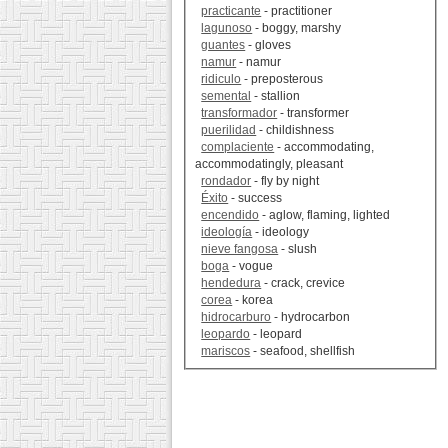
practicante
- practitioner
lagunoso
- boggy, marshy
guantes
- gloves
namur
- namur
ridiculo
- preposterous
semental
- stallion
transformador
- transformer
puerilidad
- childishness
complaciente
- accommodating,
accommodatingly, pleasant
rondador
- fly by night
Éxito
- success
encendido
- aglow, flaming, lighted
ideología
- ideology
nieve fangosa
- slush
boga
- vogue
hendedura
- crack, crevice
corea
- korea
hidrocarburo
- hydrocarbon
leopardo
- leopard
mariscos
- seafood, shellfish