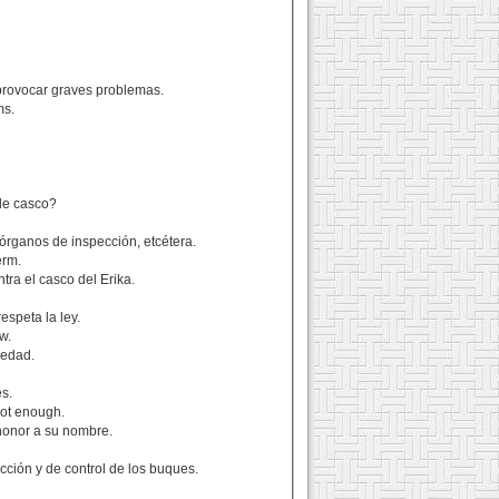
 provocar graves problemas.
ms.
le casco?
 órganos de inspección, etcétera.
erm.
ra el casco del Erika.
espeta la ley.
w.
 edad.
es.
not enough.
á honor a su nombre.
cción y de control de los buques.