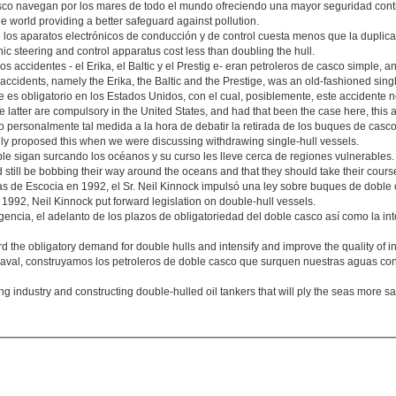
sco navegan por los mares de todo el mundo ofreciendo una mayor seguridad cont
e world providing a better safeguard against pollution.
e los aparatos electrónicos de conducción y de control cuesta menos que la duplica
nic steering and control apparatus cost less than doubling the hull.
s accidentes - el Erika, el Baltic y el Prestig e- eran petroleros de casco simple, a
 accidents, namely the Erika, the Baltic and the Prestige, was an old-fashioned singl
e es obligatorio en los Estados Unidos, con el cual, posiblemente, este accidente n
e latter are compulsory in the United States, and had that been the case here, thi
personalmente tal medida a la hora de debatir la retirada de los buques de casco
ally proposed this when we were discussing withdrawing single-hull vessels.
le sigan surcando los océanos y su curso les lleve cerca de regiones vulnerables.
ld still be bobbing their way around the oceans and that they should take their cour
tas de Escocia en 1992, el Sr. Neil Kinnock impulsó una ley sobre buques de doble
n 1992, Neil Kinnock put forward legislation on double-hull vessels.
ncia, el adelanto de los plazos de obligatoriedad del doble casco así como la int
d the obligatory demand for double hulls and intensify and improve the quality of i
aval, construyamos los petroleros de doble casco que surquen nuestras aguas co
industry and constructing double-hulled oil tankers that will ply the seas more saf