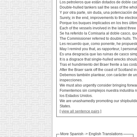
Los petroleros que están dotados de doble ca
Double-hulled tankers sail the seas of the whol
Y por otra parte, sin duda, una potenciación d
Surely, in the end, improvements to the electro
Porque los buques implicados en los tres último
Each of the vessels involved in the latest three
Se ha referido la Comisaria al doble casco, qu
The Commissioner referred to double hulls. Th
Les recuerdo que, como ponente, he propuesto 
May I remind you that, as rapporteur, I person
Es una desgracia que las ruinas de casco simp
It is a disgrace that single-hulled wrecks shou
Tras el hundimiento del Braer frente a las cos
After the Braer sank off the coast of Scotland i
Debemos también plantear, con carácter de urge
inspecciones.
We must also urgently consider bringing forwar
Fomentemos sin complejos nuestra industria n
los Estados Unidos.
We are unashamedly promoting our shipbuilding 
States.
[
view all sentence pairs
]
More Spanish -> English Translations