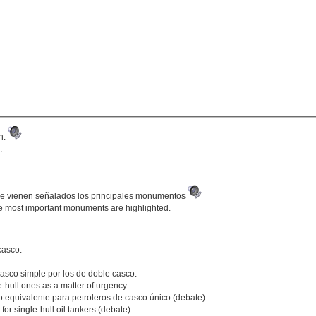
án.
.
nde vienen señalados los principales monumentos
 the most important monuments are highlighted.
casco.
 casco simple por los de doble casco.
-hull ones as a matter of urgency.
 equivalente para petroleros de casco único (debate)
or single-hull oil tankers (debate)