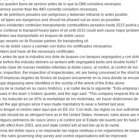
co queden fuera de servicio antes de lo que la OMI considera necesario.
 service sooner than the IMO currently considers necessary.
te de petróleos pesados son peligrosos y deberían retirarse lo antes posible.
vy oil types are dangerous and should be phased out as soon as possible.
único existentes continúen transportando combustibles pesados hasta 2015 podría
to continue to transport heavy types of oil until 2015 could well cause major proble
tróleo sea transportado en buques de doble casco.
 vessels on its Russian partner, for transporting oil.
os de doble casco y cuentan con todos los certificados necesarios.
nkers and have all the necessary certificates.
antes de que la industria nos dote de buques con tanques segregados y con dob
before the industry delivers us tankers with segregated tanks and double holds?
toda clase de nuevas medidas referidas al doble casco, al control, al control de los
inspection, the inspection of inspectorates, etc are being conceived in the short t
 39 limpiezas ilegales de fondos de buques únicamente en la zona donde se encuent
egal degassing were identified in the vicinity of the wreck of the Erika alone.
 de la ciudad en su casco histórico, y el cartel decía lo siguiente: "Esta empresa r
are in the town' s historic quarter, and the sign said: "This company respects the la
o, ha reducido en un 45% la mortalidad de los motoristas, sin hacer distinciones de
all the age groups since it was made mandatory to wear a helmet last year.
o tengan el mismo valor aquí que en EE.UU. Con todo, las reglas no son suficient
 hulls should be as stringent here as in the United States. However, rules alone are 
 antiguos petroleros de casco único y el control por el Estado del puerto por fin har
th effect from 2003, and port state control will at last live up to its name.
cia del doble casco y se mejorarán las reglas relativas a los organismos de inspe
the rules governing ship survey and control organisations will be improved.