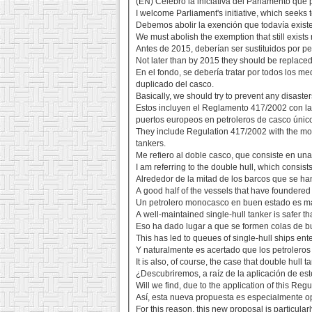
(EN) Celebro la iniciativa del Parlamento que 
I welcome Parliament's initiative, which seeks 
Debemos abolir la exención que todavía existe 
We must abolish the exemption that still exists
Antes de 2015, deberían ser sustituidos por p
Not later than by 2015 they should be replaced
En el fondo, se debería tratar por todos los m
duplicado del casco.
Basically, we should try to prevent any disaster
Estos incluyen el Reglamento 417/2002 con la 
puertos europeos en petroleros de casco únic
They include Regulation 417/2002 with the more
tankers.
Me refiero al doble casco, que consiste en una
I am referring to the double hull, which consists
Alrededor de la mitad de los barcos que se h
A good half of the vessels that have foundered 
Un petrolero monocasco en buen estado es má
A well-maintained single-hull tanker is safer t
Eso ha dado lugar a que se formen colas de bu
This has led to queues of single-hull ships ente
Y naturalmente es acertado que los petroleros 
It is also, of course, the case that double hull
¿Descubriremos, a raíz de la aplicación de e
Will we find, due to the application of this Reg
Así, esta nueva propuesta es especialmente op
For this reason, this new proposal is particula