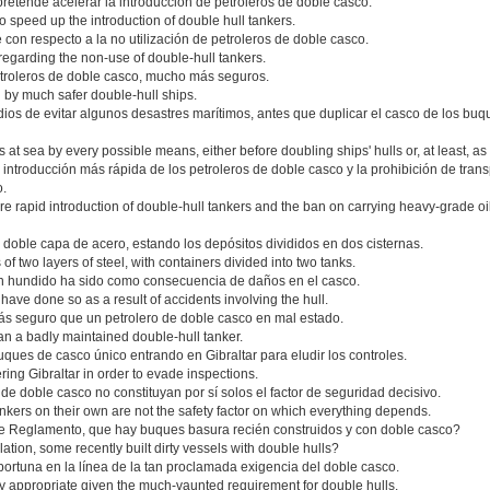
pretende acelerar la introducción de petroleros de doble casco.
to speed up the introduction of double hull tankers.
con respecto a la no utilización de petroleros de doble casco.
 regarding the non-use of double-hull tankers.
etroleros de doble casco, mucho más seguros.
 by much safer double-hull ships.
edios de evitar algunos desastres marítimos, antes que duplicar el casco de los bu
s at sea by every possible means, either before doubling ships' hulls or, at least, as 
introducción más rápida de los petroleros de doble casco y la prohibición de tra
o.
 rapid introduction of double-hull tankers and the ban on carrying heavy-grade oil
 doble capa de acero, estando los depósitos divididos en dos cisternas.
 of two layers of steel, with containers divided into two tanks.
an hundido ha sido como consecuencia de daños en el casco.
have done so as a result of accidents involving the hull.
s seguro que un petrolero de doble casco en mal estado.
han a badly maintained double-hull tanker.
ques de casco único entrando en Gibraltar para eludir los controles.
ring Gibraltar in order to evade inspections.
de doble casco no constituyan por sí solos el factor de seguridad decisivo.
 tankers on their own are not the safety factor on which everything depends.
ste Reglamento, que hay buques basura recién construidos y con doble casco?
ulation, some recently built dirty vessels with double hulls?
ortuna en la línea de la tan proclamada exigencia del doble casco.
rly appropriate given the much-vaunted requirement for double hulls.