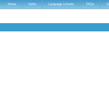
Home
Verbs
Language schools
FAQs
S
h