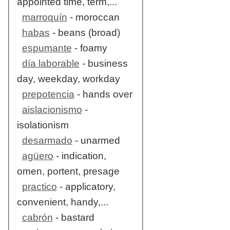
appointed time, term,...
marroquín
- moroccan
habas
- beans (broad)
espumante
- foamy
día laborable
- business
day, weekday, workday
prepotencia
- hands over
aislacionismo
-
isolationism
desarmado
- unarmed
agüero
- indication,
omen, portent, presage
practico
- applicatory,
convenient, handy,...
cabrón
- bastard