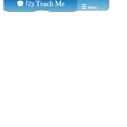
☰
Menu