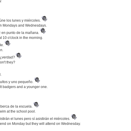
y.
úne los lunes y miércoles.
ts on Mondays and Wednesdays.
iez en punto de la mañana.
t 10 o'clock in the morning.
de.
n.
, ¿verdad?
on't they?
.
adultos y uno pequeño.
ult badgers and a younger one.
lberca de la escuela.
im at the school pool.
stirán el lunes pero sí asistirán el miércoles.
 attend on Monday but they will attend on Wednesday.