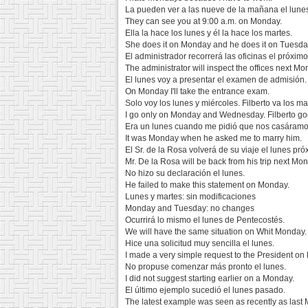
La pueden ver a las nueve de la mañana el lune
They can see you at 9:00 a.m. on Monday.
Ella la hace los lunes y él la hace los martes.
She does it on Monday and he does it on Tuesda
El administrador recorrerá las oficinas el próximo
The administrator will inspect the offices next Mo
El lunes voy a presentar el examen de admisión.
On Monday I'll take the entrance exam.
Solo voy los lunes y miércoles. Filberto va los ma
I go only on Monday and Wednesday. Filberto g
Era un lunes cuando me pidió que nos casáramo
It was Monday when he asked me to marry him.
El Sr. de la Rosa volverá de su viaje el lunes pró
Mr. De la Rosa will be back from his trip next Mo
No hizo su declaración el lunes.
He failed to make this statement on Monday.
Lunes y martes: sin modificaciones
Monday and Tuesday: no changes
Ocurrirá lo mismo el lunes de Pentecostés.
We will have the same situation on Whit Monday.
Hice una solicitud muy sencilla el lunes.
I made a very simple request to the President on
No propuse comenzar más pronto el lunes.
I did not suggest starting earlier on a Monday.
El último ejemplo sucedió el lunes pasado.
The latest example was seen as recently as last