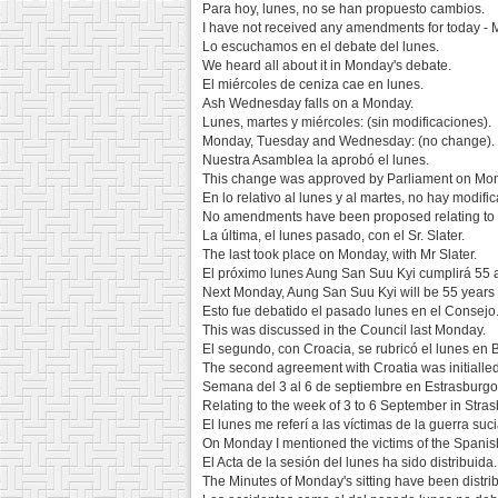
Para hoy, lunes, no se han propuesto cambios.
I have not received any amendments for today -
Lo escuchamos en el debate del lunes.
We heard all about it in Monday's debate.
El miércoles de ceniza cae en lunes.
Ash Wednesday falls on a Monday.
Lunes, martes y miércoles: (sin modificaciones).
Monday, Tuesday and Wednesday: (no change).
Nuestra Asamblea la aprobó el lunes.
This change was approved by Parliament on Mo
En lo relativo al lunes y al martes, no hay modifi
No amendments have been proposed relating to
La última, el lunes pasado, con el Sr. Slater.
The last took place on Monday, with Mr Slater.
El próximo lunes Aung San Suu Kyi cumplirá 55 
Next Monday, Aung San Suu Kyi will be 55 years 
Esto fue debatido el pasado lunes en el Consejo
This was discussed in the Council last Monday.
El segundo, con Croacia, se rubricó el lunes en 
The second agreement with Croatia was initialled
Semana del 3 al 6 de septiembre en Estrasburgo
Relating to the week of 3 to 6 September in Stra
El lunes me referí a las víctimas de la guerra suc
On Monday I mentioned the victims of the Spanish
El Acta de la sesión del lunes ha sido distribuida.
The Minutes of Monday's sitting have been distri