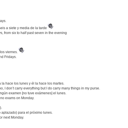
ays.
eis a siete y media de la tarde
from six to half past seven in the evening
 los viernes.
nd Fridays.
 la hace los lunes y él la hace los martes.
no, I don’t carry everything but I do carry many things in my purse.
ingún examen [no tuve exámenes] el lunes.
d no exams on Monday.
).
 aplazado) para el próximo lunes.
for next Monday.