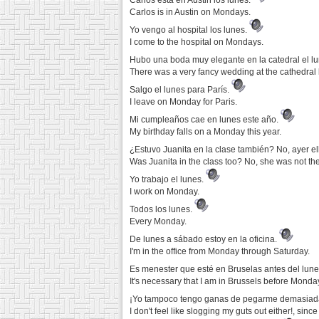
Carlos está en Austin los lunes.
Carlos is in Austin on Mondays.
Yo vengo al hospital los lunes.
I come to the hospital on Mondays.
Hubo una boda muy elegante en la catedral el l
There was a very fancy wedding at the cathedral
Salgo el lunes para París.
I leave on Monday for Paris.
Mi cumpleaños cae en lunes este año.
My birthday falls on a Monday this year.
¿Estuvo Juanita en la clase también? No, ayer ell
Was Juanita in the class too? No, she was not th
Yo trabajo el lunes.
I work on Monday.
Todos los lunes.
Every Monday.
De lunes a sábado estoy en la oficina.
I'm in the office from Monday through Saturday.
Es menester que esté en Bruselas antes del lun
It's necessary that I am in Brussels before Monda
¡Yo tampoco tengo ganas de pegarme demasiada p
I don't feel like slogging my guts out either!, si