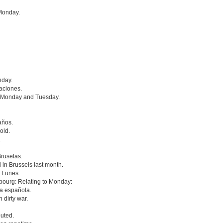
 Monday.
nday.
caciones.
 Monday and Tuesday.
años.
old.
.
Bruselas.
 in Brussels last month.
 Lunes:
sbourg: Relating to Monday:
ia española.
 dirty war.
buted.