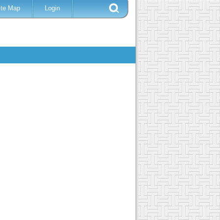
ite Map
Login