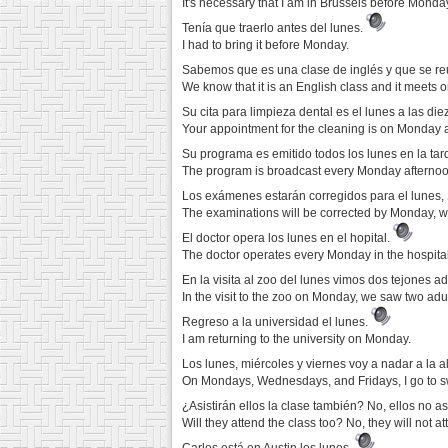
It's necessary that I am in Brussels before Monda
Tenía que traerlo antes del lunes.
I had to bring it before Monday.
Sabemos que es una clase de inglés y que se re
We know that it is an English class and it mee
Su cita para limpieza dental es el lunes a las d
Your appointment for the cleaning is on Monday a
Su programa es emitido todos los lunes en la tar
The program is broadcast every Monday afternoo
Los exámenes estarán corregidos para el lunes
The examinations will be corrected by Monday, w
El doctor opera los lunes en el hopital.
The doctor operates every Monday in the hospital
En la visita al zoo del lunes vimos dos tejones 
In the visit to the zoo on Monday, we saw two ad
Regreso a la universidad el lunes.
I am returning to the university on Monday.
Los lunes, miércoles y viernes voy a nadar a la a
On Mondays, Wednesdays, and Fridays, I go to sw
¿Asistirán ellos la clase también? No, ellos no asi
Will they attend the class too? No, they will not