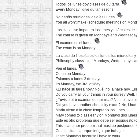
Todos los lunes doy clases de guitarra.
Every Monday I give guitar lessons.
No haréis reuniones los días Lunes.
You all won't make (schedule) meetings on Mond
Las clases se imparten los lunes y miércoles de s
The course is given on Mondays and Wednesdays, 
El examen es el lunes.
The exam is on Monday.
La clase de filosofía es los lunes, los miércoles y
Philosophy class is on Mondays, Wednesdays, a
Ven el lunes.
Come on Monday.
Estamos a lunes 3 de mayo.
It's Monday, the 3rd. of May.
¿El hace su tarea hoy? No, él no la hace hoy. Ella
Do you carry all your things in your purse? Well, 
¿Tuviste otro examen de química? No, no tuve n
Did you have another chemistry exam? No, I ha
María viene a la clase temprano los lunes.
Mary comes to class early on Mondays (los lunes
Éste es otro problema que debe ser pospuesto (o
This is another problem that must be postponed 
Odio los lunes porque tengo que trabajar.
I hate Mondays because I have to work.