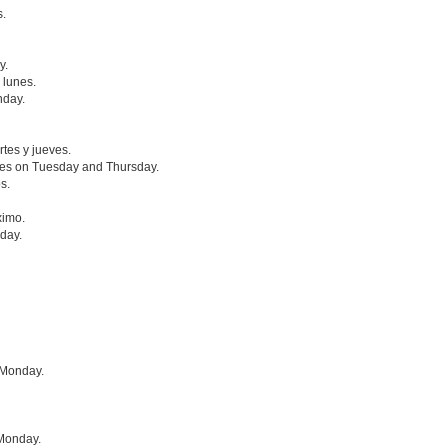
s.
y.
 lunes.
nday.
rtes y jueves.
oes on Tuesday and Thursday.
s.
ximo.
nday.
 Monday.
 Monday.