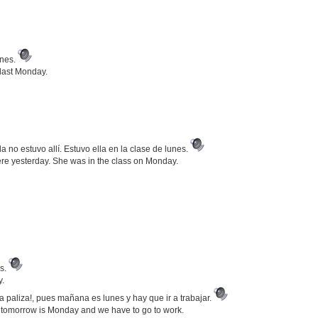
unes.
 last Monday.
a no estuvo allí. Estuvo ella en la clase de lunes.
ere yesterday. She was in the class on Monday.
es.
y.
aliza!, pues mañana es lunes y hay que ir a trabajar.
nce tomorrow is Monday and we have to go to work.