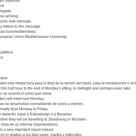
en repetirse.
nt.
llegada.
as arriving.
cuche este mensaje.
 listens to this message.
idad Euromediterránea.
European Union Mediterranean University.
udáfrica.
ca.
otest.
sted esta media hora para el final de la sesión del lunes, para la medianoche o inc
his half hour to the end of Monday's sitting, to midnight and perhaps even later.
o se reunirá el lunes que viene.
sters will meet next Monday.
ue se desarrollan normalmente de lunes a viernes.
rmally from Monday to Friday.
i deberán viajar a Estrasburgo o a Bruselas.
ther they will be travelling to Strasbourg or Brussels.
trata de un informe importantísimo.
is a very important report indeed.
n lo relativo a los días lunes, martes y miércoles.