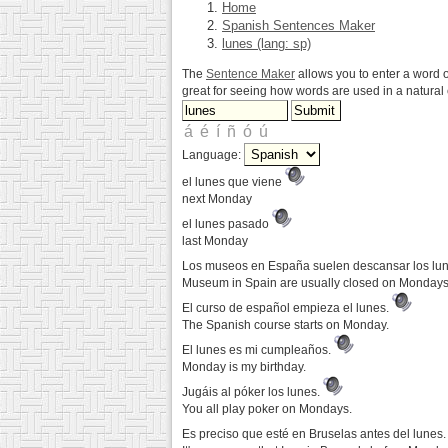
Home
Spanish Sentences Maker
lunes (lang: sp)
The
Sentence Maker
allows you to enter a word o
great for seeing how words are used in a natura
Language:
el lunes que viene
next Monday
el lunes pasado
last Monday
Los museos en España suelen descansar los lu
Museum in Spain are usually closed on Monday
El curso de español empieza el lunes.
The Spanish course starts on Monday.
El lunes es mi cumpleaños.
Monday is my birthday.
Jugáis al póker los lunes.
You all play poker on Mondays.
Es preciso que esté en Bruselas antes del lunes