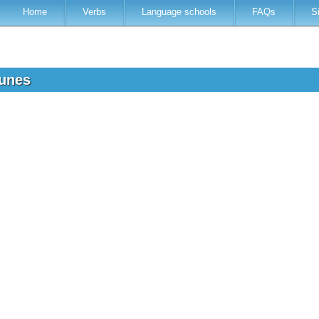
Home
Verbs
Language schools
FAQs
S
lunes