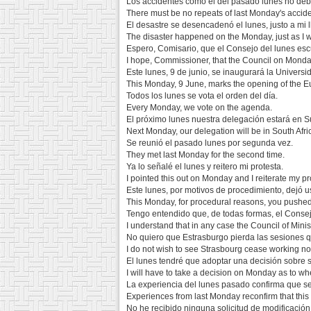
Los accidentes como el del pasado lunes no deb
There must be no repeats of last Monday's accide
El desastre se desencadenó el lunes, justo a mi 
The disaster happened on the Monday, just as I w
Espero, Comisario, que el Consejo del lunes es
I hope, Commissioner, that the Council on Monday
Este lunes, 9 de junio, se inaugurará la Univers
This Monday, 9 June, marks the opening of the 
Todos los lunes se vota el orden del día.
Every Monday, we vote on the agenda.
El próximo lunes nuestra delegación estará en S
Next Monday, our delegation will be in South Afri
Se reunió el pasado lunes por segunda vez.
They met last Monday for the second time.
Ya lo señalé el lunes y reitero mi protesta.
I pointed this out on Monday and I reiterate my pr
Este lunes, por motivos de procedimiento, dejó u
This Monday, for procedural reasons, you pushed t
Tengo entendido que, de todas formas, el Consej
I understand that in any case the Council of Mini
No quiero que Estrasburgo pierda las sesiones q
I do not wish to see Strasbourg cease working no
El lunes tendré que adoptar una decisión sobre s
I will have to take a decision on Monday as to whe
La experiencia del lunes pasado confirma que se 
Experiences from last Monday reconfirm that this 
No he recibido ninguna solicitud de modificación e