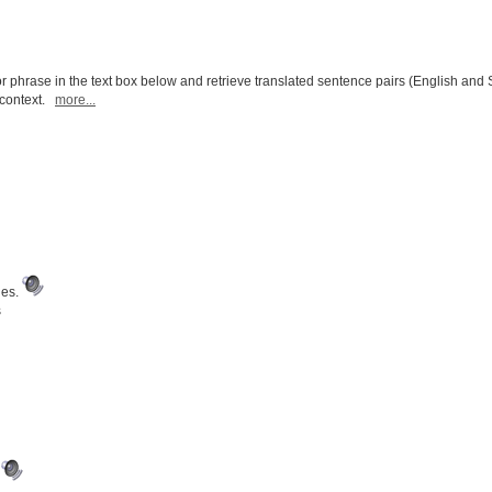
r phrase in the text box below and retrieve translated sentence pairs (English and 
l context.
more...
nes.
s
.