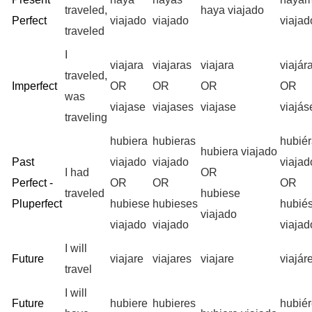
traveled,
haya viajado
Perfect
viajado
viajado
viajad
traveled
I
viajara
viajaras
viajara
viajá
traveled,
Imperfect
OR
OR
OR
OR
was
viajase
viajases
viajase
viajá
traveling
hubiera
hubieras
hubié
hubiera viajado
Past
viajado
viajado
viajad
I had
OR
Perfect -
OR
OR
OR
traveled
hubiese
Pluperfect
hubiese
hubieses
hubié
viajado
viajado
viajado
viajad
I will
Future
viajare
viajares
viajare
viajá
travel
I will
Future
hubiere
hubieres
hubié