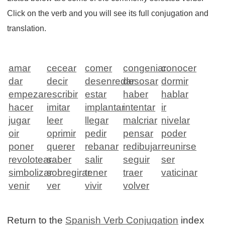
Click on the verb and you will see its full conjugation and
translation.
amar
cecear
comer
congeniar
conocer
dar
decir
desenredar
desosar
dormir
empezar
escribir
estar
haber
hablar
hacer
imitar
implantar
intentar
ir
jugar
leer
llegar
malcriar
nivelar
oir
oprimir
pedir
pensar
poder
poner
querer
rebanar
redibujar
reunirse
revolotear
saber
salir
seguir
ser
simbolizar
sobregirar
tener
traer
vaticinar
venir
ver
vivir
volver
Return to the
Spanish Verb Conjugation
index