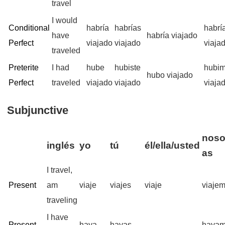
travel
I would
Conditional
habría
habrías
habrí
have
habría viajado
Perfect
viajado
viajado
viaja
traveled
Preterite
I had
hube
hubiste
hubi
hubo viajado
Perfect
traveled
viajado
viajado
viaja
Subjunctive
noso
inglés
yo
tú
él/ella/usted
as
I travel,
Present
am
viaje
viajes
viaje
viaje
traveling
I have
Present
haya
hayas
haya