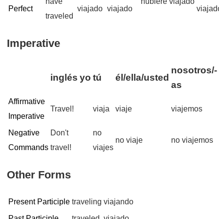
have
hubiere viajado
Perfect
viajado
viajado
viajad
traveled
Imperative
nosotros/-
inglés
yo
tú
él/ella/usted
as
Affirmative
Travel!
viaja
viaje
viajemos
Imperative
Negative
Don't
no
no viaje
no viajemos
Commands
travel!
viajes
Other Forms
Present Participle
traveling
viajando
Past Participle
traveled
viajado