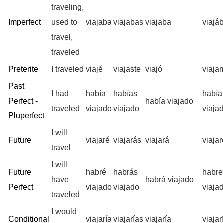
traveling,
Imperfect
used to
viajaba
viajabas
viajaba
viajá
travel,
traveled
Preterite
I traveled
viajé
viajaste
viajó
viaja
Past
I had
había
habías
habí
Perfect -
había viajado
traveled
viajado
viajado
viaja
Pluperfect
I will
Future
viajaré
viajarás
viajará
viaja
travel
I will
Future
habré
habrás
habr
have
habrá viajado
Perfect
viajado
viajado
viaja
traveled
I would
Conditional
viajaría
viajarías
viajaría
viaja