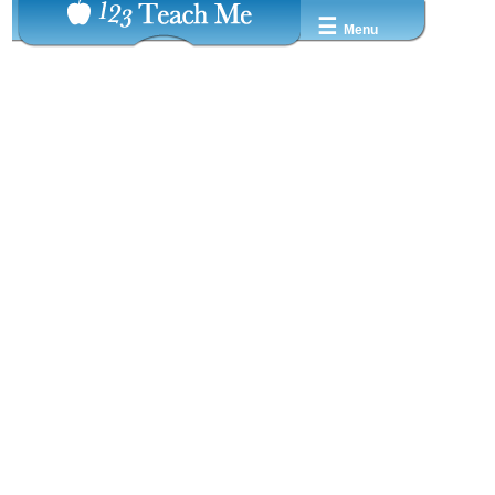
☰
Menu