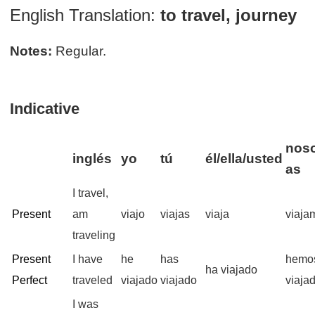
English Translation:
to travel, journey
Notes:
Regular.
Indicative
noso
inglés
yo
tú
él/ella/usted
as
I travel,
Present
am
viajo
viajas
viaja
viaja
traveling
Present
I have
he
has
hemo
ha viajado
Perfect
traveled
viajado
viajado
viaja
I was