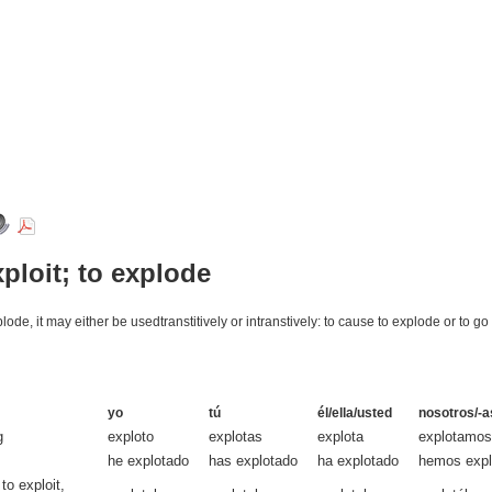
xploit; to explode
de, it may either be usedtranstitively or intranstively: to cause to explode or to go 
yo
tú
él/ella/usted
nosotros/-a
g
exploto
explotas
explota
explotamos
he explotado
has explotado
ha explotado
hemos expl
to exploit,