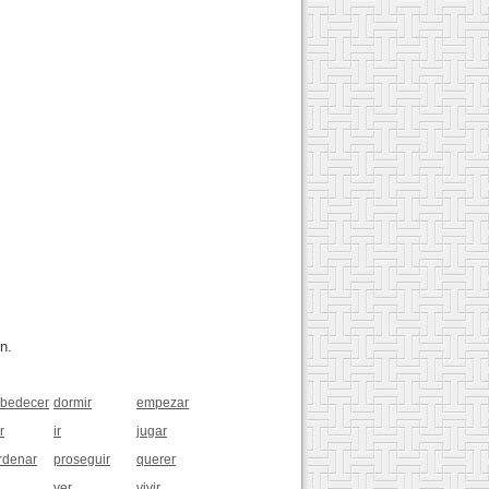
n.
bedecer
dormir
empezar
r
ir
jugar
rdenar
proseguir
querer
ver
vivir