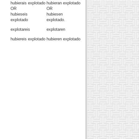
hubierais explotado
hubieran explotado
OR
OR
hubieseis
hubiesen
explotado
explotado.
explotareis
explotaren
hubiereis explotado
hubieren explotado