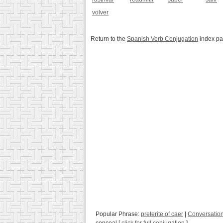
volver
Return to the
Spanish Verb Conjugation
index p
Popular Phrase:
preterite of caer
|
Conversatio