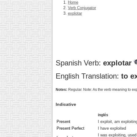
Home
Verb Conjugator
explotar
Spanish Verb:
explotar
English Translation:
to e
Notes:
Regular. Note: As the verb meaning to explo
Indicative
inglés
Present
I exploit, am exploitin
Present Perfect
I have exploited
I was exploiting, used 