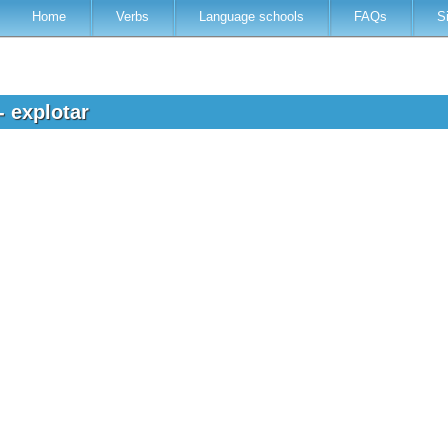
Home
Verbs
Language schools
FAQs
S
- explotar