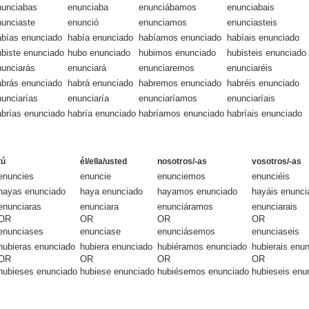
nunciabas
enunciaba
enunciábamos
enunciabais
nunciaste
enunció
enunciamos
enunciasteis
abías enunciado
había enunciado
habíamos enunciado
habíais enunciado
ubiste enunciado
hubo enunciado
hubimos enunciado
hubisteis enunciado
nunciarás
enunciará
enunciaremos
enunciaréis
abrás enunciado
habrá enunciado
habremos enunciado
habréis enunciado
nunciarías
enunciaría
enunciaríamos
enunciaríais
abrías enunciado
habría enunciado
habríamos enunciado
habríais enunciado
tú
él/ella/usted
nosotros/-as
vosotros/-as
enuncies
enuncie
enunciemos
enunciéis
hayas enunciado
haya enunciado
hayamos enunciado
hayáis enunci
enunciaras
enunciara
enunciáramos
enunciarais
OR
OR
OR
OR
enunciases
enunciase
enunciásemos
enunciaseis
hubieras enunciado
hubiera enunciado
hubiéramos enunciado
hubierais enu
OR
OR
OR
OR
hubieses enunciado
hubiese enunciado
hubiésemos enunciado
hubieseis enu