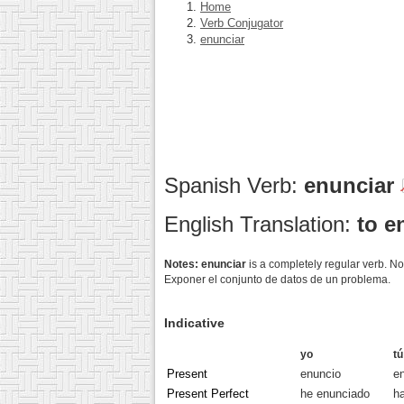
Home
Verb Conjugator
enunciar
Spanish Verb:
enunciar
English Translation:
to e
Notes:
enunciar
is a completely regular verb. Note
Exponer el conjunto de datos de un problema.
Indicative
yo
tú
Present
enuncio
e
Present Perfect
he enunciado
h