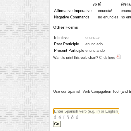
yo
tú
él/ell
Affirmative Imperative
enuncia!
enunc
Negative Commands
no enuncies!
no en
Other Forms
Infinitive
enunciar
Past Participle
enunciado
Present Participle
enunciando
Want to print this verb chart?
Click here
Use our Spanish Verb Conjugation Tool (and tr