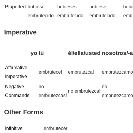
Pluperfect
hubiese
hubieses
hubiese
hub
embrutecido
embrutecido
embrutecido
embr
Imperative
yo
tú
él/ella/usted
nosotros/-
Affirmative
embrutece!
embrutezca!
embrutezcamo
Imperative
Negative
no
no
no embrutezca!
Commands
embrutezcas!
embrutezcamo
Other Forms
Infinitive
embrutecer