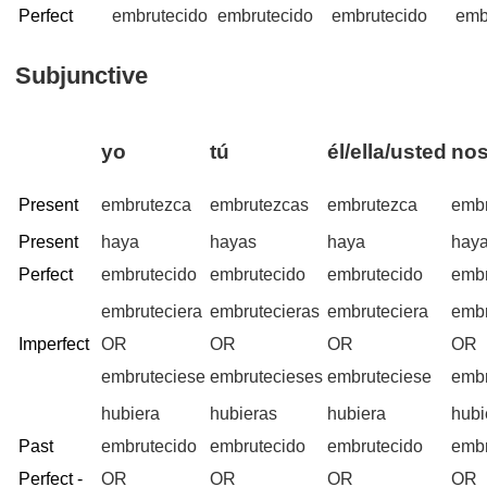
Perfect
embrutecido
embrutecido
embrutecido
emb
Subjunctive
yo
tú
él/ella/usted
nos
Present
embrutezca
embrutezcas
embrutezca
emb
Present
haya
hayas
haya
hay
Perfect
embrutecido
embrutecido
embrutecido
embr
embruteciera
embrutecieras
embruteciera
emb
Imperfect
OR
OR
OR
OR
embruteciese
embrutecieses
embruteciese
emb
hubiera
hubieras
hubiera
hub
Past
embrutecido
embrutecido
embrutecido
embr
Perfect -
OR
OR
OR
OR