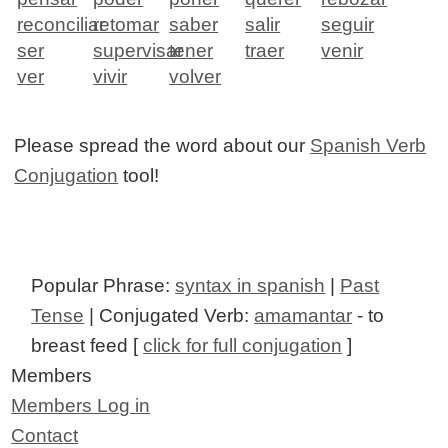
reconciliar
retomar
saber
salir
seguir
ser
supervisar
tener
traer
venir
ver
vivir
volver
Please spread the word about our
Spanish Verb
Conjugation
tool!
Popular Phrase:
syntax in spanish
|
Past
Tense
| Conjugated Verb:
amamantar
- to
breast feed [
click for full conjugation
]
Members
Members Log in
Contact