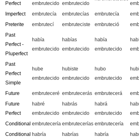
Perfect
embrutecido
embrutecido
emb
Imperfect
embrutecía
embrutecías
embrutecía
emb
Preterite
embrutecí
embruteciste
embruteció
emb
Past
había
habías
había
hab
Perfect -
embrutecido
embrutecido
embrutecido
emb
Pluperfect
Past
hube
hubiste
hubo
hub
Perfect
embrutecido
embrutecido
embrutecido
emb
Simple
Future
embruteceré
embrutecerás
embrutecerá
emb
Future
habré
habrás
habrá
hab
Perfect
embrutecido
embrutecido
embrutecido
emb
Conditional
embrutecería
embrutecerías
embrutecería
emb
Conditional
habría
habrías
habría
hab