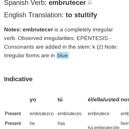
Spanish Verb:
embrutecer
English Translation:
to stultify
Notes:
embrutecer
is a completely irregular
verb. Observed irregularities: EPÉNTESIS -
Consonants are added in the stem: k (z) Note:
Irregular forms are in
blue
Indicative
yo
tú
él/ella/usted
no
Present
embrutezco
embruteces
embrutece
emb
Present
he
has
he
ha embrutecido