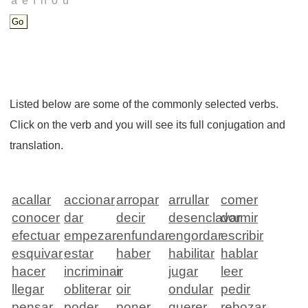
Listed below are some of the commonly selected verbs.
Click on the verb and you will see its full conjugation and
translation.
acallar
accionar
arropar
arrullar
comer
conocer
dar
decir
desenclavar
dormir
efectuar
empezar
enfundar
engordar
escribir
esquivar
estar
haber
habilitar
hablar
hacer
incriminar
ir
jugar
leer
llegar
obliterar
oir
ondular
pedir
pensar
poder
poner
querer
rebozar