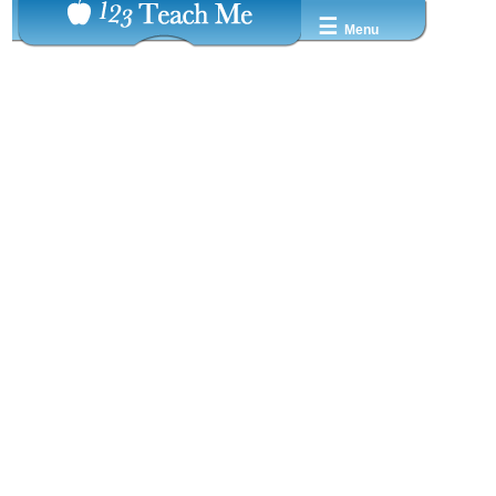
☰
Menu