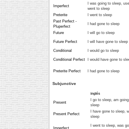
I was going to sleep, use
Imperfect
went to sleep
Preterite
I went to sleep
Past Perfect -
I had gone to sleep
Pluperfect
Future
I will go to sleep
Future Perfect
I will have gone to sleep
Conditional
I would go to sleep
Conditional Perfect
I would have gone to sle
Preterite Perfect
I had gone to sleep
Subjunctive
inglés
I go to sleep, am going
Present
sleep
I have gone to sleep, w
Present Perfect
sleep
I went to sleep, was go
Imperfect