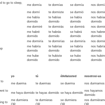
d to go to sleep,
me dormía
te dormías
se dormía
nos dorm
me dormí
te dormiste
se durmió
nos dorm
me había
te habías
se había
nos habí
dormido
dormido
dormido
dormido
me dormiré
te dormirás
se dormirá
nos dormi
me habré
te habrás
se habrá
nos habr
dormido
dormido
dormido
dormido
me dormiría
te dormirías
se dormiría
nos dormi
me habría
te habrías
se habría
nos habrí
ep
dormido
dormido
dormido
dormido
me hube
te hubiste
se hubo
nos hubi
dormido
dormido
dormido
dormido
yo
tú
él/ella/usted
nosotros/-as
 to
me duerma
te duermas
se duerma
nos durmamos
ent to
nos hayamos
me haya dormido
te hayas dormido
se haya dormido
dormido
me durmiera
te durmieras
se durmiera
nos durmiéram
ing to
OR
OR
OR
OR