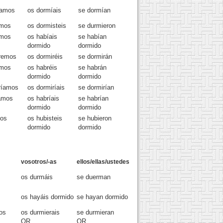
íamos
os dormíais
se dormían
imos
os dormisteis
se durmieron
amos
os habíais
se habían
dormido
dormido
remos
os dormiréis
se dormirán
emos
os habréis
se habrán
dormido
dormido
ríamos
os dormiríais
se dormirían
amos
os habríais
se habrían
dormido
dormido
mos
os hubisteis
se hubieron
dormido
dormido
vosotros/-as
ellos/ellas/ustedes
os durmáis
se duerman
os hayáis dormido
se hayan dormido
os
os durmierais
se durmieran
OR
OR