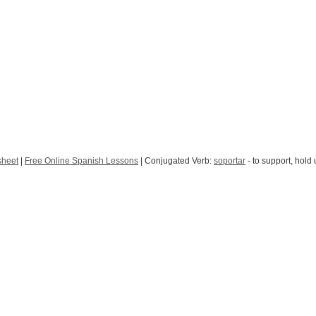
sheet
|
Free Online Spanish Lessons
| Conjugated Verb:
soportar
- to support, hold 