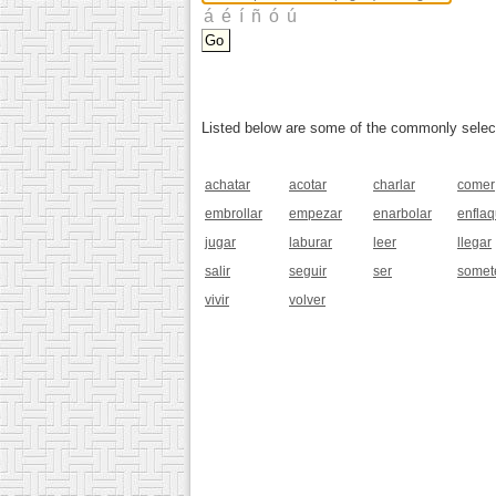
Listed below are some of the commonly selected
achatar
acotar
charlar
comer
embrollar
empezar
enarbolar
enfla
jugar
laburar
leer
llegar
salir
seguir
ser
somet
vivir
volver