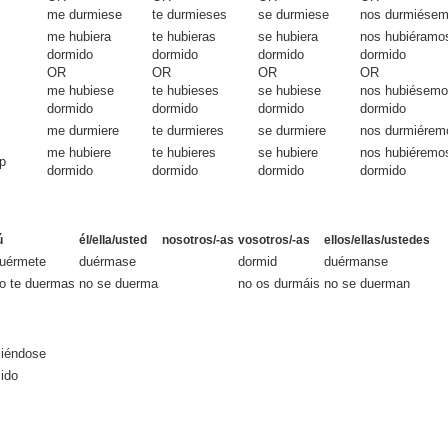
me durmiese
te durmieses
se durmiese
nos durmiése
me hubiera
te hubieras
se hubiera
nos hubiéramo
dormido
dormido
dormido
dormido
OR
OR
OR
OR
me hubiese
te hubieses
se hubiese
nos hubiésem
dormido
dormido
dormido
dormido
me durmiere
te durmieres
se durmiere
nos durmiérem
me hubiere
te hubieres
se hubiere
nos hubiéremo
ep
dormido
dormido
dormido
dormido
ú
él/ella/usted
nosotros/-as
vosotros/-as
ellos/ellas/ustedes
uérmete
duérmase
dormid
duérmanse
o te duermas
no se duerma
no os durmáis
no se duerman
iéndose
ido