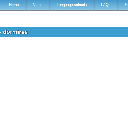
Home
Verbs
Language schools
FAQs
S
 - dormirse