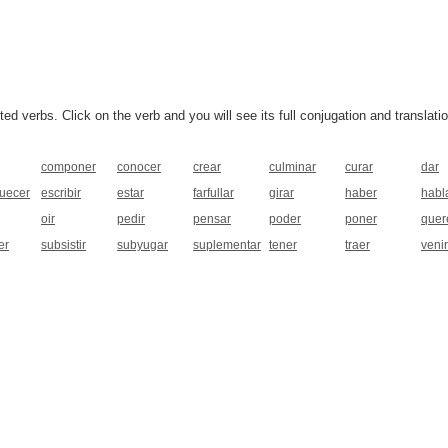
 verbs. Click on the verb and you will see its full conjugation and translatio
componer
conocer
crear
culminar
curar
dar
quecer
escribir
estar
farfullar
girar
haber
habl
oir
pedir
pensar
poder
poner
quer
er
subsistir
subyugar
suplementar
tener
traer
venir