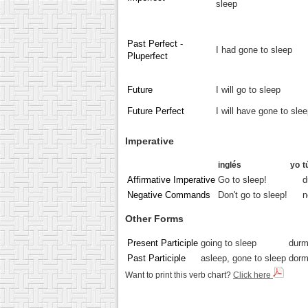
sleep
Past Perfect -
I had gone to sleep
Pluperfect
Future
I will go to sleep
Future Perfect
I will have gone to sle
Imperative
inglés
yo
t
Affirmative Imperative
Go to sleep!
d
Negative Commands
Don't go to sleep!
n
Other Forms
Present Participle
going to sleep
durm
Past Participle
asleep, gone to sleep
dorm
Want to print this verb chart?
Click here