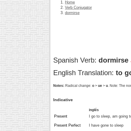
Home
Verb Conjugator
dormirse
Spanish Verb:
dormirse
English Translation:
to g
Notes:
Radical change:
o
>
ue
>
u
. Note: The non
Indicative
inglés
Present
I go to sleep, am going t
Present Perfect
I have gone to sleep