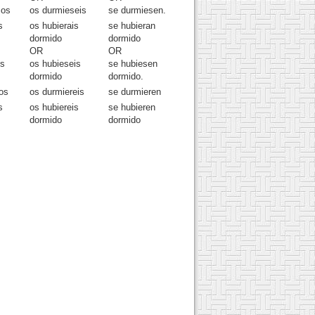
mos
os durmieseis
se durmiesen.
s
os hubierais
se hubieran
dormido
dormido
OR
OR
os
os hubieseis
se hubiesen
dormido
dormido.
os
os durmiereis
se durmieren
s
os hubiereis
se hubieren
dormido
dormido