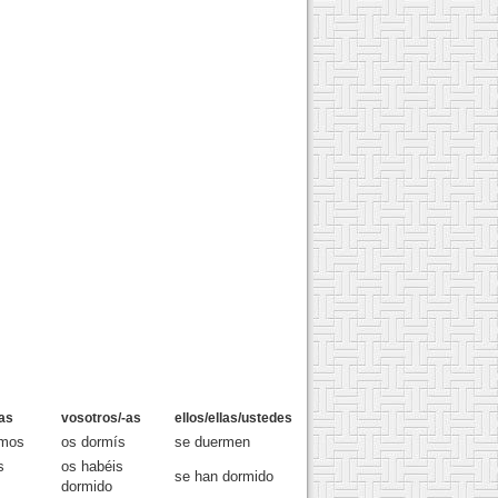
as
vosotros/-as
ellos/ellas/ustedes
imos
os dormís
se duermen
s
os habéis
se han dormido
dormido