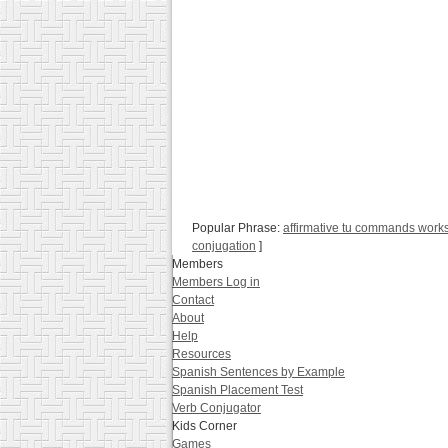
Popular Phrase:
affirmative tu commands work
conjugation
]
Members
Members Log in
Contact
About
Help
Resources
Spanish Sentences by Example
Spanish Placement Test
Verb Conjugator
Kids Corner
Games