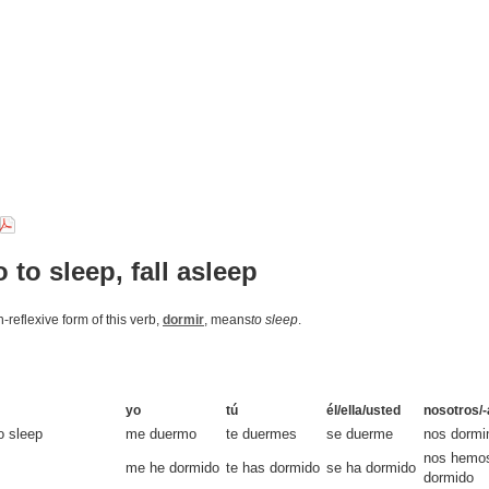
o to sleep, fall asleep
-reflexive form of this verb,
dormir
, means
to sleep
.
yo
tú
él/ella/usted
nosotros/-
o sleep
me duermo
te duermes
se duerme
nos dorm
nos hemo
me he dormido
te has dormido
se ha dormido
dormido