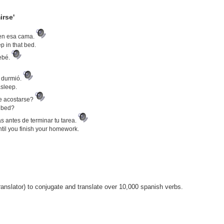
irse'
 en esa cama.
p in that bed.
ebé.
e durmió.
asleep.
e acostarse?
o bed?
s antes de terminar tu tarea.
until you finish your homework.
anslator) to conjugate and translate over 10,000 spanish verbs.