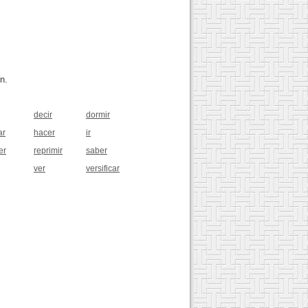
n.
decir
dormir
ar
hacer
ir
er
reprimir
saber
ver
versificar