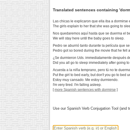
Translated sentences containing 'dorm
Las chicas le explicaron que ella iba a dormirse
The girls esplain to her that she was going to slee
Nos quedaremos aquí hasta que se duerma el b
We will stay here until the baby goes to sleep.
Pedro se aburrió tanto durante la película que s
Pedro got so bored during the movie that he fell 
¿Se durmieron Uds. immediatamente después d
Did you all go to sleep immediately after going t
Acuesta a la niña temprano, pero tú no te duerma
Put the girl to bed early, but don't you go to bed 
Estoy muy cansado. Me estoy durmiendo.
I'm very tired. I'm falling asleep.
[
more Spanish sentences with dormirse
]
Use our Spanish Verb Conjugation Tool (and tr