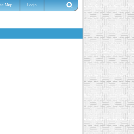
ite Map
Login