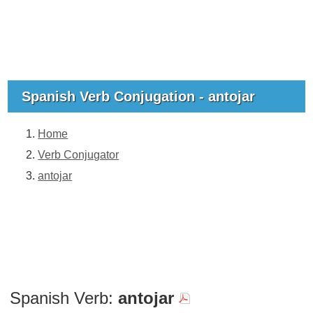
Spanish Verb Conjugation - antojar
Home
Verb Conjugator
antojar
Spanish Verb:
antojar