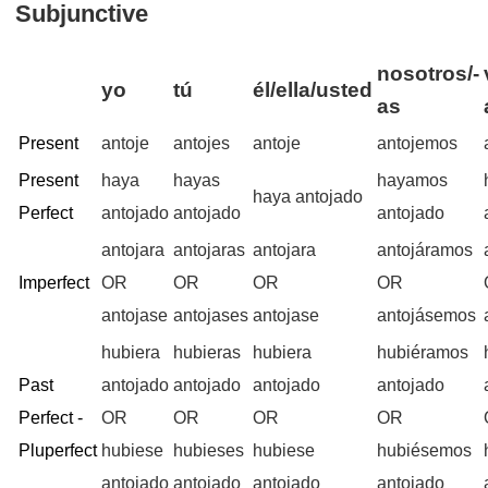
Subjunctive
nosotros/-
yo
tú
él/ella/usted
as
Present
antoje
antojes
antoje
antojemos
Present
haya
hayas
hayamos
haya antojado
Perfect
antojado
antojado
antojado
antojara
antojaras
antojara
antojáramos
Imperfect
OR
OR
OR
OR
antojase
antojases
antojase
antojásemos
hubiera
hubieras
hubiera
hubiéramos
Past
antojado
antojado
antojado
antojado
Perfect -
OR
OR
OR
OR
Pluperfect
hubiese
hubieses
hubiese
hubiésemos
antojado
antojado
antojado
antojado