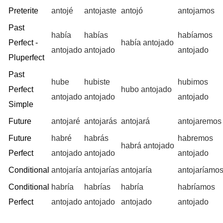
Preterite
antojé
antojaste
antojó
antojamos
Past
había
habías
habíamos
Perfect -
había antojado
antojado
antojado
antojado
Pluperfect
Past
hube
hubiste
hubimos
Perfect
hubo antojado
antojado
antojado
antojado
Simple
Future
antojaré
antojarás
antojará
antojaremos
Future
habré
habrás
habremos
habrá antojado
Perfect
antojado
antojado
antojado
Conditional
antojaría
antojarías
antojaría
antojaríamo
Conditional
habría
habrías
habría
habríamos
Perfect
antojado
antojado
antojado
antojado