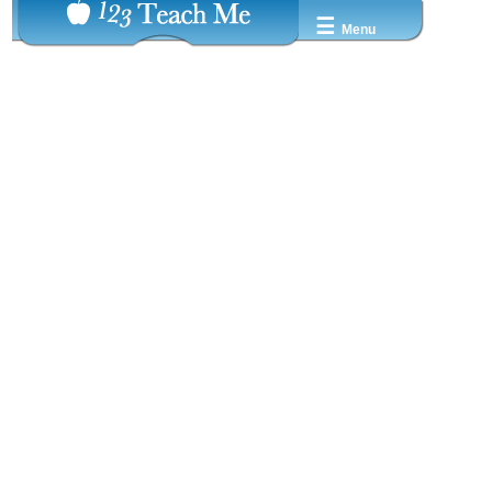
☰
Menu