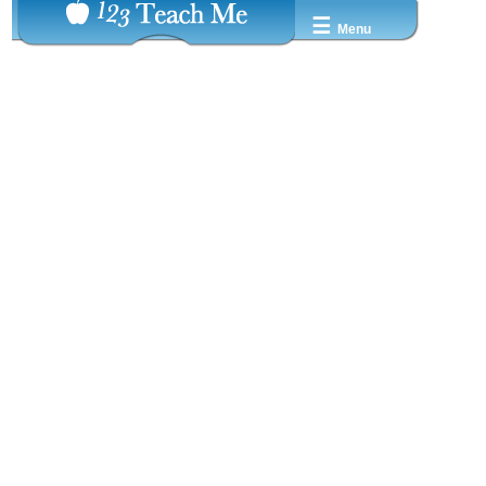
☰
Menu