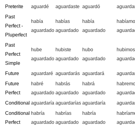
Preterite
aguardé
aguardaste
aguardó
aguard
Past
había
habías
había
habíam
Perfect -
aguardado
aguardado
aguardado
aguarda
Pluperfect
Past
hube
hubiste
hubo
hubimo
Perfect
aguardado
aguardado
aguardado
aguarda
Simple
Future
aguardaré
aguardarás
aguardará
aguarda
Future
habré
habrás
habrá
habrem
Perfect
aguardado
aguardado
aguardado
aguarda
Conditional
aguardaría
aguardarías
aguardaría
aguarda
Conditional
habría
habrías
habría
habríam
Perfect
aguardado
aguardado
aguardado
aguarda