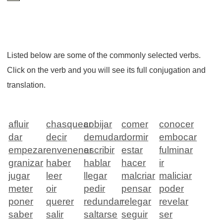
Listed below are some of the commonly selected verbs.
Click on the verb and you will see its full conjugation and
translation.
afluir
chasquear
cobijar
comer
conocer
dar
decir
demudar
dormir
embocar
empezar
envenenar
escribir
estar
fulminar
granizar
haber
hablar
hacer
ir
jugar
leer
llegar
malcriar
maliciar
meter
oir
pedir
pensar
poder
poner
querer
redundar
relegar
revelar
saber
salir
saltarse
seguir
ser