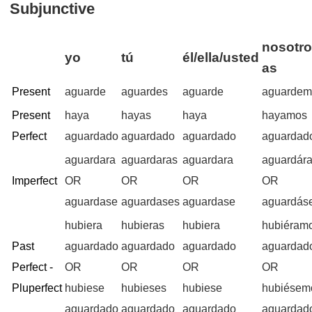
Subjunctive
nosotro
yo
tú
él/ella/usted
as
Present
aguarde
aguardes
aguarde
aguardem
Present
haya
hayas
haya
hayamos
Perfect
aguardado
aguardado
aguardado
aguardad
aguardara
aguardaras
aguardara
aguardár
Imperfect
OR
OR
OR
OR
aguardase
aguardases
aguardase
aguardás
hubiera
hubieras
hubiera
hubiéram
Past
aguardado
aguardado
aguardado
aguardad
Perfect -
OR
OR
OR
OR
Pluperfect
hubiese
hubieses
hubiese
hubiésem
aguardado
aguardado
aguardado
aguardad