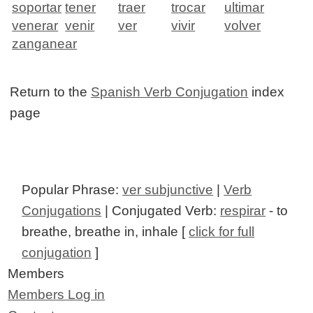
soportar
tener
traer
trocar
ultimar
venerar
venir
ver
vivir
volver
zanganear
Return to the
Spanish Verb Conjugation
index
page
Popular Phrase:
ver subjunctive
|
Verb
Conjugations
| Conjugated Verb:
respirar
- to
breathe, breathe in, inhale [
click for full
conjugation
]
Members
Members Log in