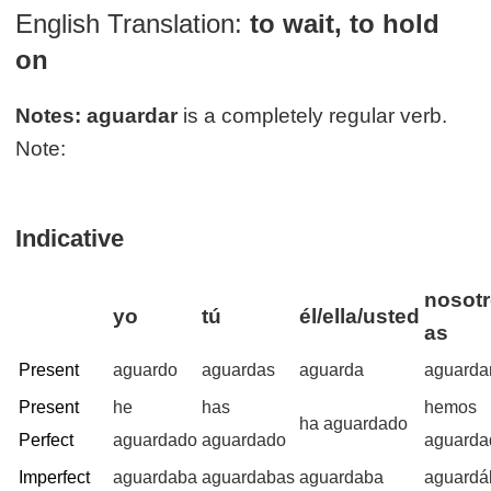
English Translation:
to wait, to hold
on
Notes:
aguardar
is a completely regular verb.
Note:
Indicative
nosotr
yo
tú
él/ella/usted
as
Present
aguardo
aguardas
aguarda
aguard
Present
he
has
hemos
ha aguardado
Perfect
aguardado
aguardado
aguarda
Imperfect
aguardaba
aguardabas
aguardaba
aguard