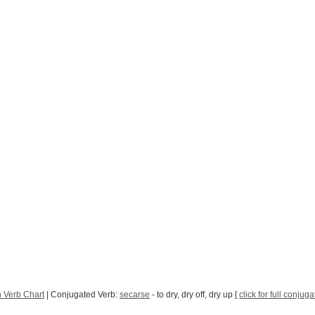
 Verb Chart
| Conjugated Verb:
secarse
- to dry, dry off, dry up [
click for full conjuga