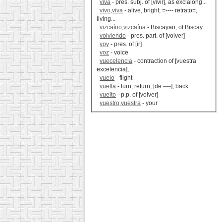
viva
- pres. subj. of [vivir], as exclalong...
vivo,viva
- alive, bright; =---- retrato=,
living...
vizcaíno,vizcaína
- Biscayan, of Biscay
volviendo
- pres. part. of [volver]
voy
- pres. of [ir]
voz
- voice
vuecelencia
- contraction of [vuestra
excelencia],
vuelo
- flight
vuelta
- turn, return; [de ----], back
vuelto
- p.p. of [volver]
vuestro,vuestra
- your