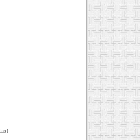
tion
]