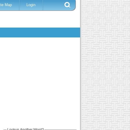
ite Map
Login
Lookup Another Word?