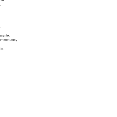
cia.
.
.
amente.
 immediately.
le.