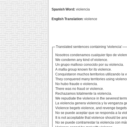
Spanish Word:
violencia
English Translation:
violence
Translated sentences containing 'violencia'
Nosotros condenamos cualquier tipo de violen
We condemn any kind of violence.
Un grupo mafioso conocido por su violencia.
A mafia group known for its violence.
Conquistaron muchos territorios utilizando la v
They conquered many territories using violenc
No hubo fraude o violencia.
There was no fraud or violence.
Rechazamos totalmente la violencia.
We repudiate the violence in the severest term
La violencia genera violencia y la venganza 
Violence begets violence, and revenge begets
No se puede aceptar que se responda a la viol
It is not acceptable that violence should be an
No se puede contrarrestar la violencia con más