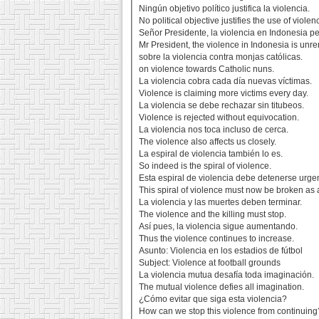
Ningún objetivo político justifica la violencia.
No political objective justifies the use of violen
Señor Presidente, la violencia en Indonesia pe
Mr President, the violence in Indonesia is unre
sobre la violencia contra monjas católicas.
on violence towards Catholic nuns.
La violencia cobra cada día nuevas víctimas.
Violence is claiming more victims every day.
La violencia se debe rechazar sin titubeos.
Violence is rejected without equivocation.
La violencia nos toca incluso de cerca.
The violence also affects us closely.
La espiral de violencia también lo es.
So indeed is the spiral of violence.
Esta espiral de violencia debe detenerse urg
This spiral of violence must now be broken as 
La violencia y las muertes deben terminar.
The violence and the killing must stop.
Así pues, la violencia sigue aumentando.
Thus the violence continues to increase.
Asunto: Violencia en los estadios de fútbol
Subject: Violence at football grounds
La violencia mutua desafía toda imaginación.
The mutual violence defies all imagination.
¿Cómo evitar que siga esta violencia?
How can we stop this violence from continuing