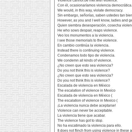
Violence cannot be met with violence.
Con él, ocasionaríamos violencia democrática
We would, in this way, violate democracy.
Sin embargo, señorías, saben ustedes tan bien
However, as you and I well know, ladies and g
Quien siembra desesperación, cosecha violen
He who sows despair, reaps violence.
Veo los monumentos a la violencia.
I see those memorials to the violence.
En cambio continúa la violencia.
Instead there is continuing violence.
Condenamos todo tipo de violencia.
We condemn all kinds of violence.
¿No creen que esto sea violencia?
Do you not think this is violence?
¿No creen que esto sea violencia?
Do you not think this is violence?
Escalada de violencia en México
The escalation of violence in Mexico
Escalada de violencia en México (
The escalation of violence in Mexico (
¡La violencia nunca debe aceptarse!
Violence can never be acceptable.
La violencia tiene que acabar.
The violence has got to stop.
No ha escatimado la violencia para ello.
It does not flinch from using violence in these ac