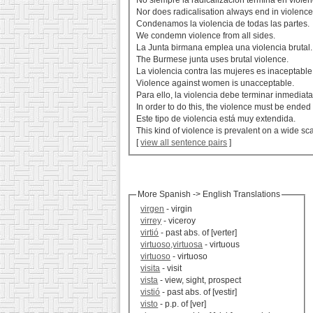
No siempre la radicalización termina en violen
Nor does radicalisation always end in violence
Condenamos la violencia de todas las partes.
We condemn violence from all sides.
La Junta birmana emplea una violencia brutal.
The Burmese junta uses brutal violence.
La violencia contra las mujeres es inaceptable
Violence against women is unacceptable.
Para ello, la violencia debe terminar inmediat
In order to do this, the violence must be ended
Este tipo de violencia está muy extendida.
This kind of violence is prevalent on a wide sca
[
view all sentence pairs
]
More Spanish -> English Translations
virgen
- virgin
virrey
- viceroy
virtió
- past abs. of [verter]
virtuoso,virtuosa
- virtuous
virtuoso
- virtuoso
visita
- visit
vista
- view, sight, prospect
vistió
- past abs. of [vestir]
visto
- p.p. of [ver]