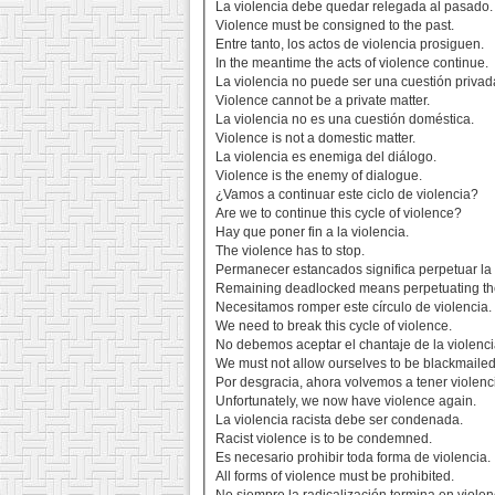
La violencia debe quedar relegada al pasado.
Violence must be consigned to the past.
Entre tanto, los actos de violencia prosiguen.
In the meantime the acts of violence continue.
La violencia no puede ser una cuestión privad
Violence cannot be a private matter.
La violencia no es una cuestión doméstica.
Violence is not a domestic matter.
La violencia es enemiga del diálogo.
Violence is the enemy of dialogue.
¿Vamos a continuar este ciclo de violencia?
Are we to continue this cycle of violence?
Hay que poner fin a la violencia.
The violence has to stop.
Permanecer estancados significa perpetuar la 
Remaining deadlocked means perpetuating the
Necesitamos romper este círculo de violencia.
We need to break this cycle of violence.
No debemos aceptar el chantaje de la violenci
We must not allow ourselves to be blackmailed
Por desgracia, ahora volvemos a tener violenc
Unfortunately, we now have violence again.
La violencia racista debe ser condenada.
Racist violence is to be condemned.
Es necesario prohibir toda forma de violencia.
All forms of violence must be prohibited.