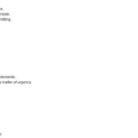
ce.
rsiste.
mitting.
entemente.
a matter of urgency.
?