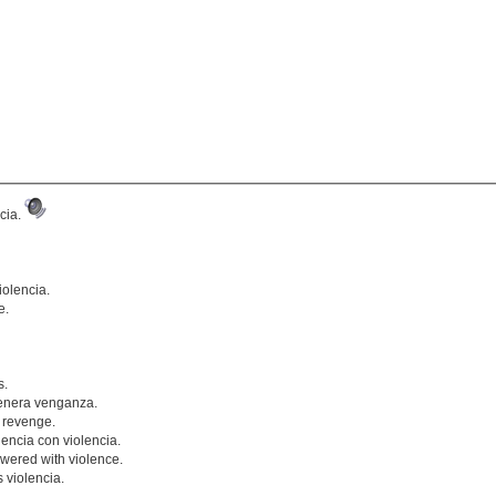
cia.
iolencia.
e.
s.
genera venganza.
 revenge.
encia con violencia.
swered with violence.
 violencia.