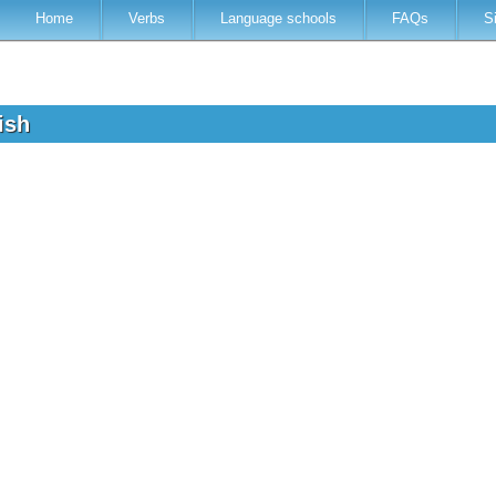
Home
Verbs
Language schools
FAQs
S
lish