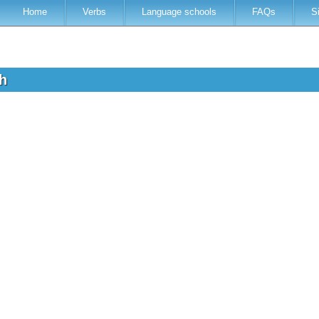
Home
Verbs
Language schools
FAQs
S
sh