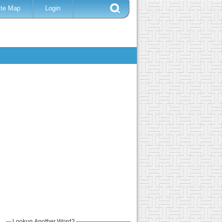
ite Map
Login
Lookup Another Word?