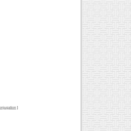
 conjugation
]