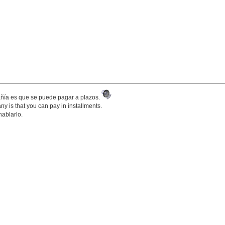
añía es que se puede pagar a plazos.
y is that you can pay in installments.
hablarlo.