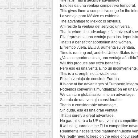
The latter has a decisive advantage.
Esto les da una ventaja competitiva temporal.
This gives them a competitive edge for the inte
La ventaja para México es evidente.
The advantage to Mexico is obvious.
Ahí reside la ventaja del servicio universal.
That is where the advantage of a universal serv
Ello representa una ventaja para los deportista
That is a benefit for sportsmen and women.
El tiempo vuela. EE.UU. aumenta su ventaja.
Time is running out, and the United States is in
¿Va a comportar esto alguna ventaja añadida
Will this produce any extra benefits?
Pero eso es una ventaja, no un inconveniente.
This is a strength, not a weakness.
Es una ventaja de construir Europa.
It is one of the advantages of European integra
Podemos convertir la mundialización en una v
We can turn globalisation into an advantage.
Se trata de una ventaja considerable.
That is a considerable advantage.
Sin duda, esa es una gran ventaja.
That is surely a great advantage.
No garantizará a la UE una ventaja competitiv
It will not guarantee the EU a competitive adva
Realmente necesitamos mantener nuestra vent
We really need to keep on the edge of our seat