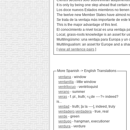
Ciertos sectores sólo sobrevivirán adquiriendo
It is only by being one step ahead that certain 
Los doce nuevos Estados miembros no tienen 
The twelve new Member States have almost n
Se trata de la ventaja más importante de este t
This is the major advantage of this text.
El conocimiento a nivel local es una ventaja p
Local, grass-roots knowledge is an asset for us
Multilingüismo: una ventaja para Europa y un
Multilingualism: an asset for Europe and a sh
[
view all sentence pairs
]
More Spanish -> English Translations
ventana
- window
ventanilla
- little window
ventrílocuo
- ventriloquist
verano
- summer
veras
- f. pl., truth; =¿de ----?= indeed?
is...
verdad
- truth; [a la ----], indeed, truly
verdadero,verdadera
- true, real
verde
- green
verdugo
- hangman, executioner
verdura
- verdure