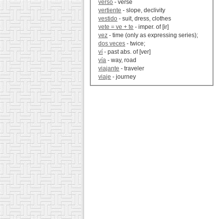
verso
- verse
vertiente
- slope, declivity
vestido
- suit, dress, clothes
vete = ve + te
- imper. of [ir]
vez
- time (only as expressing series);
dos veces
- twice;
ví
- past abs. of [ver]
vía
- way, road
viajante
- traveler
viaje
- journey