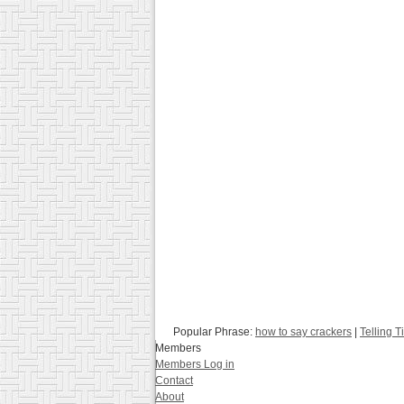
Popular Phrase:
how to say crackers
|
Telling 
Members
Members Log in
Contact
About