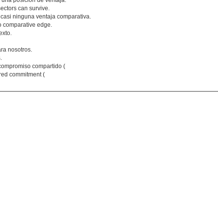
 una posición de ventaja.
sectors can survive.
casi ninguna ventaja comparativa.
o comparative edge.
exto.
ara nosotros.
.
 compromiso compartido (
ared commitment (