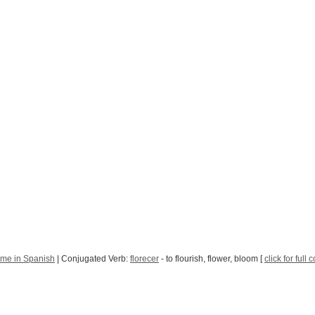
Time in Spanish
| Conjugated Verb:
florecer
- to flourish, flower, bloom [
click for full