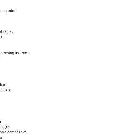
rim period.
ice lies.
s.
creasing its lead.
?
tion.
entaja.
a.
ntage.
aja competitiva.
s.