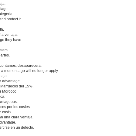
aja.
ntage.
otegerla.
nd protect it.
.
th.
ña ventaja.
ge they have.
ystem.
artes.
a contamos, desaparecerá.
a moment ago will no longer apply.
taja.
an advantage.
 Marruecos del 15%.
r Morocco.
ica.
vantageous.
ces por los costes.
e costs.
an una clara ventaja.
 advantage.
rtirse en un defecto.