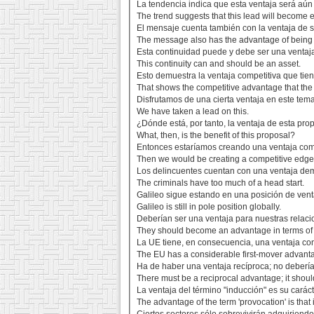
La tendencia indica que esta ventaja será aún
The trend suggests that this lead will become e
El mensaje cuenta también con la ventaja de se
The message also has the advantage of being 
Esta continuidad puede y debe ser una ventaj
This continuity can and should be an asset.
Esto demuestra la ventaja competitiva que tie
That shows the competitive advantage that the 
Disfrutamos de una cierta ventaja en este tema
We have taken a lead on this.
¿Dónde está, por tanto, la ventaja de esta pro
What, then, is the benefit of this proposal?
Entonces estaríamos creando una ventaja compe
Then we would be creating a competitive edge 
Los delincuentes cuentan con una ventaja de
The criminals have too much of a head start.
Galileo sigue estando en una posición de ven
Galileo is still in pole position globally.
Deberían ser una ventaja para nuestras relacio
They should become an advantage in terms of ou
La UE tiene, en consecuencia, una ventaja co
The EU has a considerable first-mover advanta
Ha de haber una ventaja recíproca; no debería
There must be a reciprocal advantage; it shou
La ventaja del término "inducción" es su carác
The advantage of the term 'provocation' is that i