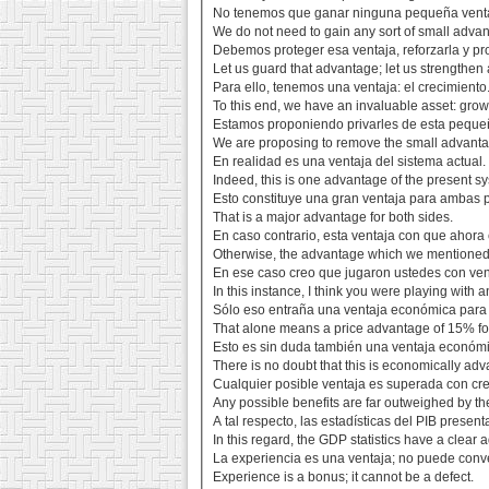
No tenemos que ganar ninguna pequeña vent
We do not need to gain any sort of small adva
Debemos proteger esa ventaja, reforzarla y pr
Let us guard that advantage; let us strengthen a
Para ello, tenemos una ventaja: el crecimiento
To this end, we have an invaluable asset: grow
Estamos proponiendo privarles de esta peque
We are proposing to remove the small advanta
En realidad es una ventaja del sistema actual.
Indeed, this is one advantage of the present s
Esto constituye una gran ventaja para ambas p
That is a major advantage for both sides.
En caso contrario, esta ventaja con que ahor
Otherwise, the advantage which we mentioned 
En ese caso creo que jugaron ustedes con ven
In this instance, I think you were playing with 
Sólo eso entraña una ventaja económica para
That alone means a price advantage of 15% fo
Esto es sin duda también una ventaja económ
There is no doubt that this is economically ad
Cualquier posible ventaja es superada con cre
Any possible benefits are far outweighed by th
A tal respecto, las estadísticas del PIB present
In this regard, the GDP statistics have a clear
La experiencia es una ventaja; no puede conve
Experience is a bonus; it cannot be a defect.