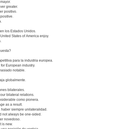
 mayor.
ver greater.
r positivo.
positive.
a.
nen los Estados Unidos.
United States of America enjoy.
.
puesta?
titiva para la industria europea.
for European industry.
masiado notable.
taja globalmente.
nes bilaterales.
r bilateral relations.
nsiderable como pionera.
ge as a result.
 haber siempre unilateralidad.
ld not always be one-sided.
ter novedoso.
t is new.