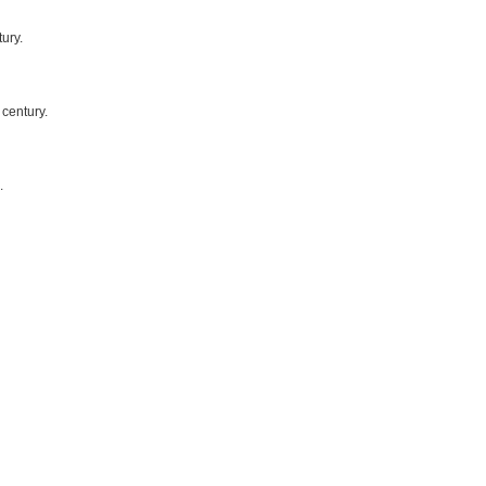
tury.
 century.
.