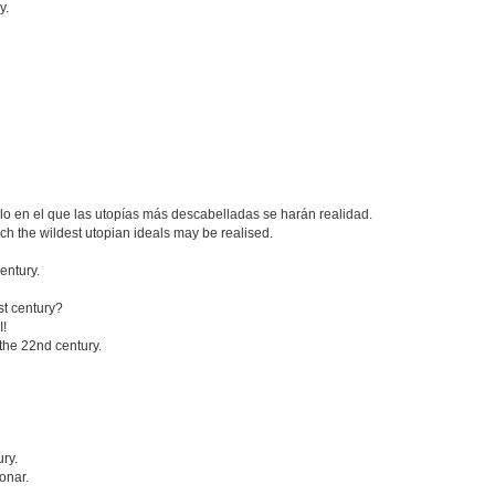
y.
glo en el que las utopías más descabelladas se harán realidad.
ich the wildest utopian ideals may be realised.
entury.
st century?
I!
l the 22nd century.
ry.
onar.