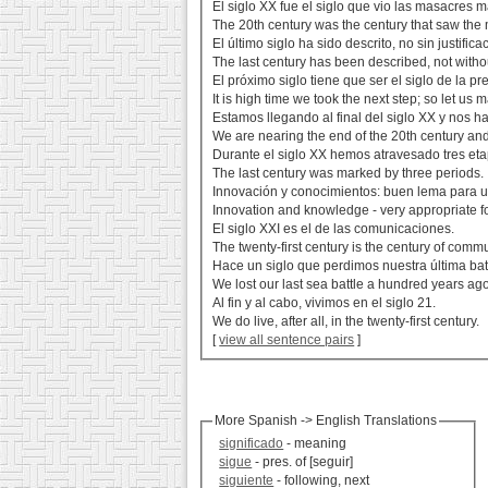
El siglo XX fue el siglo que vio las masacres má
The 20th century was the century that saw the 
El último siglo ha sido descrito, no sin justific
The last century has been described, not without
El próximo siglo tiene que ser el siglo de la pr
It is high time we took the next step; so let us
Estamos llegando al final del siglo XX y nos ha
We are nearing the end of the 20th century and 
Durante el siglo XX hemos atravesado tres eta
The last century was marked by three periods.
Innovación y conocimientos: buen lema para u
Innovation and knowledge - very appropriate f
El siglo XXI es el de las comunicaciones.
The twenty-first century is the century of comm
Hace un siglo que perdimos nuestra última bat
We lost our last sea battle a hundred years ago
Al fin y al cabo, vivimos en el siglo 21.
We do live, after all, in the twenty-first century.
[
view all sentence pairs
]
More Spanish -> English Translations
significado
- meaning
sigue
- pres. of [seguir]
siguiente
- following, next