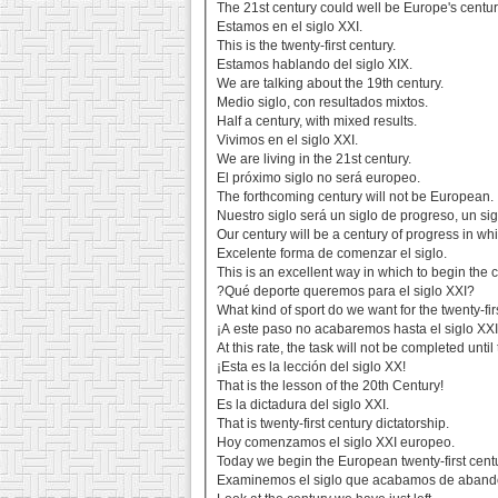
The 21st century could well be Europe's centur
Estamos en el siglo XXI.
This is the twenty-first century.
Estamos hablando del siglo XIX.
We are talking about the 19th century.
Medio siglo, con resultados mixtos.
Half a century, with mixed results.
Vivimos en el siglo XXI.
We are living in the 21st century.
El próximo siglo no será europeo.
The forthcoming century will not be European.
Nuestro siglo será un siglo de progreso, un si
Our century will be a century of progress in wh
Excelente forma de comenzar el siglo.
This is an excellent way in which to begin the c
?Qué deporte queremos para el siglo XXI?
What kind of sport do we want for the twenty-fir
¡A este paso no acabaremos hasta el siglo XXI
At this rate, the task will not be completed unti
¡Esta es la lección del siglo XX!
That is the lesson of the 20th Century!
Es la dictadura del siglo XXI.
That is twenty-first century dictatorship.
Hoy comenzamos el siglo XXI europeo.
Today we begin the European twenty-first centu
Examinemos el siglo que acabamos de aband