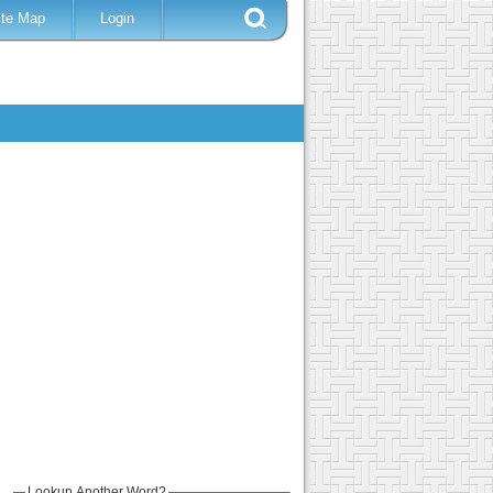
ite Map
Login
Lookup Another Word?