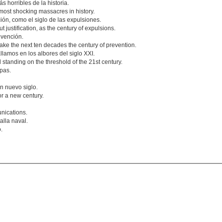
s horribles de la historia.
most shocking massacres in history.
ación, como el siglo de las expulsiones.
 justification, as the century of expulsions.
evención.
 make the next ten decades the century of prevention.
llamos en los albores del siglo XXI.
standing on the threshold of the 21st century.
pas.
n nuevo siglo.
or a new century.
unications.
alla naval.
.