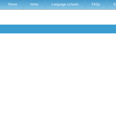
Home
Verbs
Language schools
FAQs
S