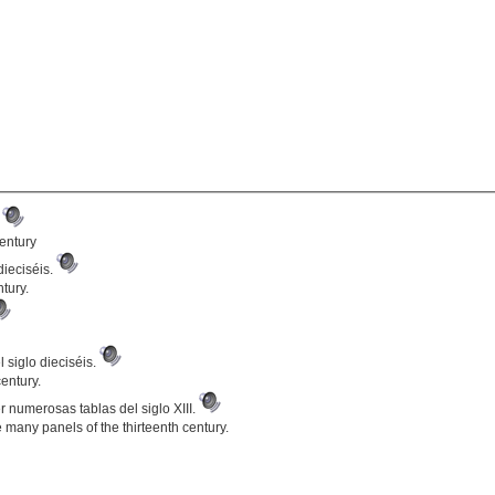
.
century
dieciséis.
tury.
l siglo dieciséis.
century.
 numerosas tablas del siglo XIII.
 many panels of the thirteenth century.