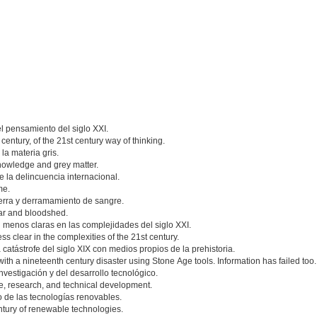
l pensamiento del siglo XXI.
entury, of the 21st century way of thinking.
 la materia gris.
 knowledge and grey matter.
de la delincuencia internacional.
me.
uerra y derramamiento de sangre.
war and bloodshed.
n menos claras en las complejidades del siglo XXI.
ess clear in the complexities of the 21st century.
atástrofe del siglo XIX con medios propios de la prehistoria.
with a nineteenth century disaster using Stone Age tools. Information has failed too.
investigación y del desarrollo tecnológico.
ce, research, and technical development.
lo de las tecnologías renovables.
entury of renewable technologies.