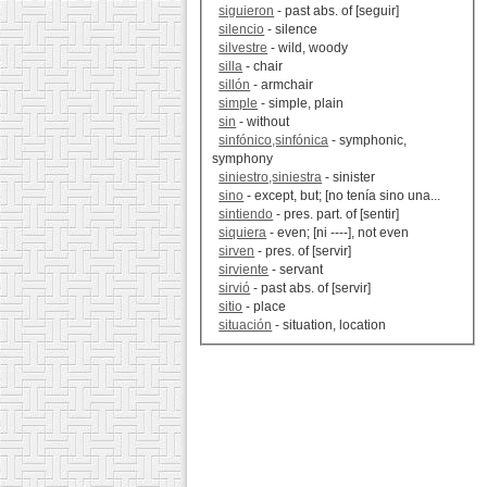
siguieron
- past abs. of [seguir]
silencio
- silence
silvestre
- wild, woody
silla
- chair
sillón
- armchair
simple
- simple, plain
sin
- without
sinfónico,sinfónica
- symphonic,
symphony
siniestro,siniestra
- sinister
sino
- except, but; [no tenía sino una...
sintiendo
- pres. part. of [sentir]
siquiera
- even; [ni ----], not even
sirven
- pres. of [servir]
sirviente
- servant
sirvió
- past abs. of [servir]
sitio
- place
situación
- situation, location