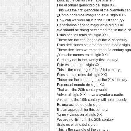
Look at the century we have just left.
Fue el primer genocidio del siglo XX.
This was the first genocide of the twentieth cen
¿Cómo podemos integrarlo en el siglo XXI?
How can we work on it in the 21st century?
Deberíamos hacerlo mejor en el siglo XXI.
We should be doing better than that in the 21st
Estos son los retos del siglo XXI.
These are the challenges of the 21st century.
Esas decisiones se tomaron hace medio siglo.
These decisions were made half a century ago
¡Y mucho menos en el siglo XXI!
Certainly not in the twenty-first century!
Éste es el reto del siglo XXI.
This is the challenge of the 21st century.
Ésos son los retos del siglo XXI.
These are the challenges of the 21st century.
Eso era el mundo de siglo XX.
That was the 20th century world.
Volver al siglo XIX no va a ayudar a nadie.
A return to the 19th century will help nobody.
Es una actitud de este siglo.
It is an approach for this century.
Ya no vivimos en el siglo XX.
We are not living in the 20th century.
¡Este es el timo del siglo!
This is the swindle of the century!