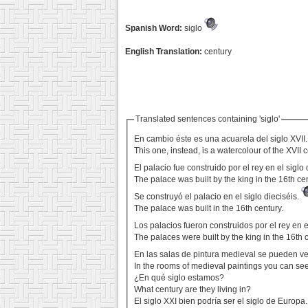
Spanish Word:
siglo
English Translation:
century
Translated sentences containing 'siglo'
En cambio éste es una acuarela del siglo XVII
This one, instead, is a watercolour of the XVII 
El palacio fue construido por el rey en el siglo 
The palace was built by the king in the 16th cen
Se construyó el palacio en el siglo dieciséis.
The palace was built in the 16th century.
Los palacios fueron construidos por el rey en e
The palaces were built by the king in the 16th 
En las salas de pintura medieval se pueden ver
In the rooms of medieval paintings you can see
¿En qué siglo estamos?
What century are they living in?
El siglo XXI bien podría ser el siglo de Europa.