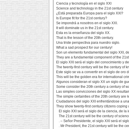
Ciencia y tecnología en el siglo XXI
Science and technology in the 21st century
¿Está preparada Europa para el siglo XXI?
Is Europe fit for the 21st century?
Se impondrá a nosotros en el siglo XXI.
It will dominate us in the 21st century.
Esta es la enseñanza del siglo XX.
That is the lesson of the 20th century.
Una triste perspectiva para nuestro siglo.
What a sad prospect for our century!
Son un elemento fundamental del siglo XXI, de
They are a fundamental component of the 21st c
El siglo XXI será el siglo del conocimiento y de
The twenty-first century will be the century of
Este siglo se va a convertir en el siglo de oro 
This will be the golden era for international cri
Algunos consideran el siglo XX un siglo de g
Some consider the 20th century a century of 
Las simples convicciones del siglo XX resulta
The simple certainties of the 20th century are l
Ciudadanos del siglo XXI enfrentándose a una c
They show twenty-first century citizens coping 
El siglo XXI será el siglo de la ciencia, de la 
The 21st century will be the century of scien
. – Señor Presidente, el siglo XXI será el sig
. Mr President, the 21st century will be the c