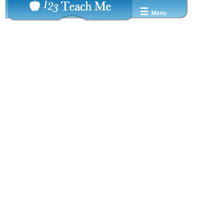
☰
Menu