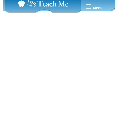
☰
Menu