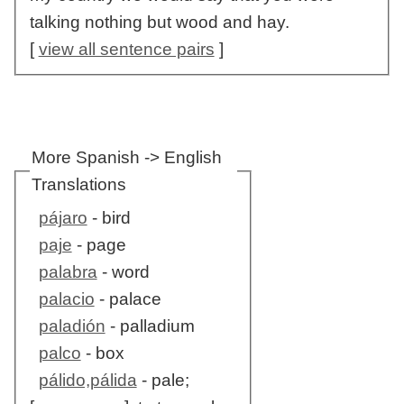
talking nothing but wood and hay.
[
view all sentence pairs
]
More Spanish -> English
Translations
pájaro
- bird
paje
- page
palabra
- word
palacio
- palace
paladión
- palladium
palco
- box
pálido,pálida
- pale;