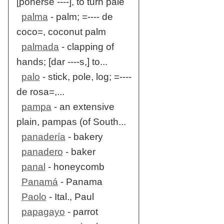
[ponerse ----], to turn pale
palma
- palm; =---- de
coco=, coconut palm
palmada
- clapping of
hands; [dar ----s,] to...
palo
- stick, pole, log; =----
de rosa=,...
pampa
- an extensive
plain, pampas (of South...
panadería
- bakery
panadero
- baker
panal
- honeycomb
Panamá
- Panama
Paolo
- Ital., Paul
papagayo
- parrot