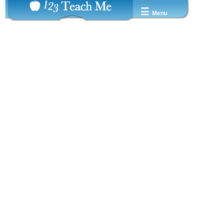
☰
Menu