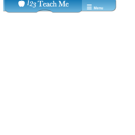
☰
Menu