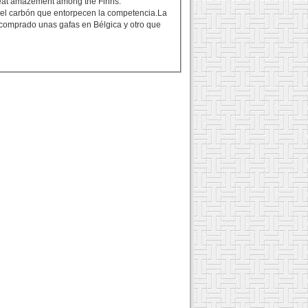
 great amazement among the Finns.
a del carbón que entorpecen la competencia.La
 comprado unas gafas en Bélgica y otro que