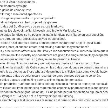
en la vista a sus usuarios.
he wearer's eyesight.
n gafas de color de rosa.
rt through rose-tinted spectacles.
o mis gafas y me sentía un poco amputado.
rather helpless as I had dropped my glasses.
 gafas del Sr. Milosevic y de su esposa Markovic.
subjective viewpoint of Mr Milosevic and his wife Mrs Markovic.
untos Jurídicos se ha puesto las gafas jurídicas para fijarse en esta cuestión.
ssue through legal spectacles, as you would expect.
gafas de sol, gorros o crema bronceadora y asegurarnos de que los utilizan?
asses, hats, or sun tan cream, and making sure that they wear them?
y procuremos ofrecer a la industria y a los consumidores el mercado único que n
us ensure that the industry and consumers are given the single market they desperat
ue, aunque no veo bien sin gafas, se me ha pasado el tiempo.
, even though I cannot see very well without my glasses, I have run out of time.
 tanto en la situación de Cuba como en las gafas que algunos se ponen para mirar
n Cuba is as gloomy as those who are determined to criticise that country would have 
s de unas gafas de color rosa y recordando unos tiempos que ya no volverán.
e-tinted glasses and looking back to a time that no longer exists.
de productos quedaron excluidos del requisito de la marca de origen, en especial l
e kicked out from the marking requirement, especially pharmaceuticals and glasse
acto con un nivel de graduación de +/-4 no puede perjudicar en modo alguno el de
 strength of +/-4 does not in any way hinder their driving.
asombro que la directiva exija la retirada del permiso de conducción a partir del