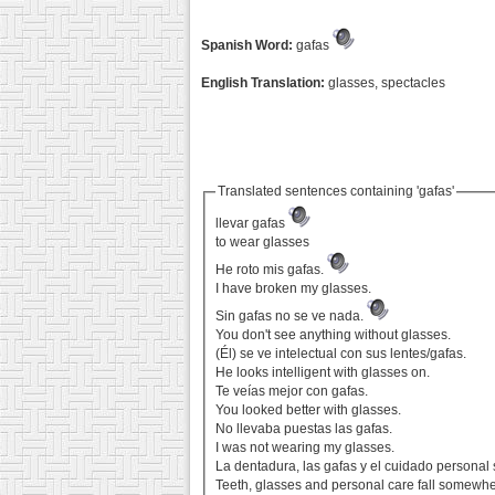
Spanish Word:
gafas
English Translation:
glasses, spectacles
Translated sentences containing 'gafas'
llevar gafas
to wear glasses
He roto mis gafas.
I have broken my glasses.
Sin gafas no se ve nada.
You don't see anything without glasses.
(Él) se ve intelectual con sus lentes/gafas.
He looks intelligent with glasses on.
Te veías mejor con gafas.
You looked better with glasses.
No llevaba puestas las gafas.
I was not wearing my glasses.
La dentadura, las gafas y el cuidado personal
Teeth, glasses and personal care fall somewh