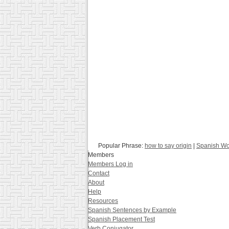
Popular Phrase:
how to say origin
|
Spanish Wo
Members
Members Log in
Contact
About
Help
Resources
Spanish Sentences by Example
Spanish Placement Test
Verb Conjugator