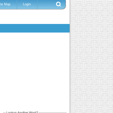
ite Map
Login
Lookup Another Word?