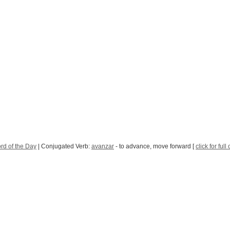
rd of the Day
| Conjugated Verb:
avanzar
- to advance, move forward [
click for ful