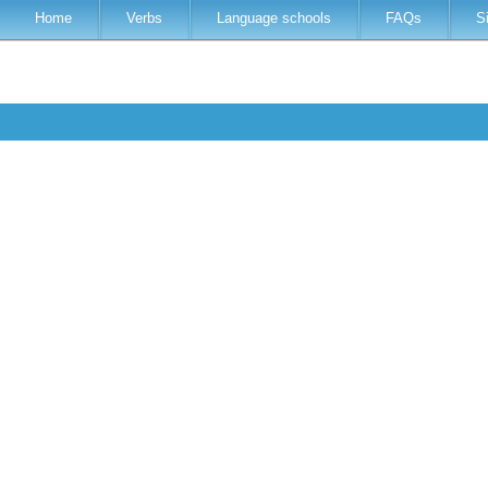
Home
Verbs
Language schools
FAQs
S