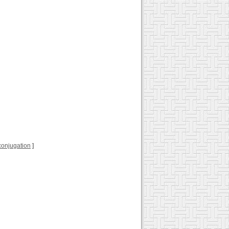
l conjugation
]