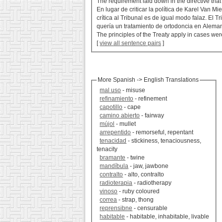
The requirement laid down in the directive tha
En lugar de criticar la política de Karel Van 
crítica al Tribunal es de igual modo falaz. E
quería un tratamiento de ortodoncia en Aleman
The principles of the Treaty apply in cases wer
[
view all sentence pairs
]
More Spanish -> English Translations
mal uso
- misuse
refinamiento
- refinement
capotillo
- cape
camino abierto
- fairway
mújol
- mullet
arrepentido
- remorseful, repentant
tenacidad
- stickiness, tenaciousness,
tenacity
bramante
- twine
mandíbula
- jaw, jawbone
contralto
- alto, contralto
radioterapia
- radiotherapy
vinoso
- ruby coloured
correa
- strap, thong
reprensibne
- censurable
habitable
- habitable, inhabitable, livable