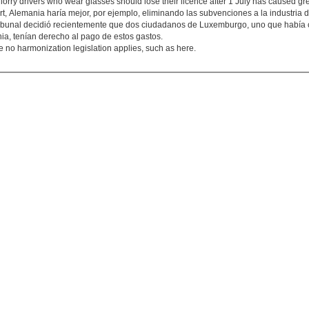
t lorry drivers who wear glasses should lose their licence after 1 July has caused
Miert, Alemania haría mejor, por ejemplo, eliminando las subvenciones a la industri
l Tribunal decidió recientemente que dos ciudadanos de Luxemburgo, uno que había
ia, tenían derecho al pago de estos gastos.
e no harmonization legislation applies, such as here.