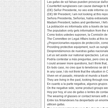
Las gafas de sol falsas pueden provocar daños 
Counterfeit sunglasses can cause damage to t
(DE) Señor Presidente, no veo este informe co
(DE) Mr President, I am not looking at this repo
Señora Presidenta, Señorías, había extraviad
Madam President, ladies and gentlemen, I felt 
La población es informada sólo a través de las
The population only gets information from the 
Como todos ustedes suponen, la Comisión de As
The Committee on Legal Affairs looks at this i
¿Proporcionarles equipos de protección, como 
Providing protective equipment, such as sungl
Desprendámonos de nuestras gafas nacionales 
Let us set aside our national spectacles. Let 
Podría contestar a más preguntas, pero creo q
I could answer more questions, but I think that
En todo caso, no creo que lo tenebroso se dé
In any case, I do not think that the situation i
Viven en el pasado, mirando el mundo a travé
They are living in the past, looking through ros
En cuanto a la parte negativa, algunos grupos 
On the negative side, some product groups wer
Hoy por hoy, el uso de gafas o lentes de cont
The wearing of glasses or contact lenses with a
Entre los finlandeses ha despertado un enorme 
utilicen gafas.