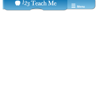
☰
Menu