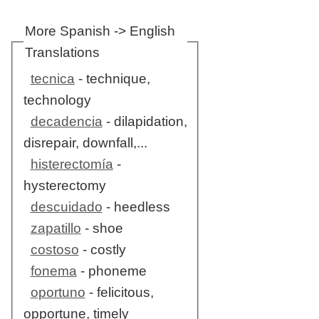
More Spanish -> English
Translations
tecnica
- technique,
technology
decadencia
- dilapidation,
disrepair, downfall,...
histerectomía
-
hysterectomy
descuidado
- heedless
zapatillo
- shoe
costoso
- costly
fonema
- phoneme
oportuno
- felicitous,
opportune, timely