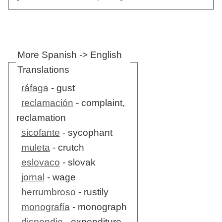
More Spanish -> English
Translations
ráfaga
- gust
reclamación
- complaint,
reclamation
sicofante
- sycophant
muleta
- crutch
eslovaco
- slovak
jornal
- wage
herrumbroso
- rustily
monografía
- monograph
dispendio
- expenditure,