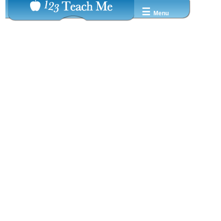
☰
Menu