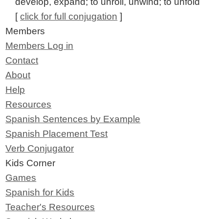
develop, expand; to unroll, unwind; to unfold
[
click for full conjugation
]
Members
Members Log in
Contact
About
Help
Resources
Spanish Sentences by Example
Spanish Placement Test
Verb Conjugator
Kids Corner
Games
Spanish for Kids
Teacher's Resources