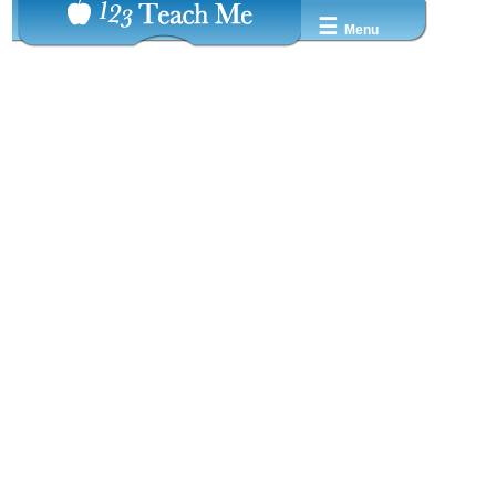
☰
Menu