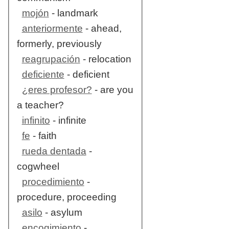
mojón
- landmark
anteriormente
- ahead,
formerly, previously
reagrupación
- relocation
deficiente
- deficient
¿eres profesor?
- are you
a teacher?
infinito
- infinite
fe
- faith
rueda dentada
-
cogwheel
procedimiento
-
procedure, proceeding
asilo
- asylum
encogimiento
-