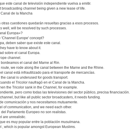
que este canal de televisión independiente vuelva a emitir.
t broadcasting channel being given a new lease of life.
el Canal de la Mancha
 otras cuestiones quedarán resueltas gracias a esos procesos.
s well, will be resolved by such processes.
Canal Europa»?
e 'Channel Europe' concept?
pa, deben saber que existe este canal.
 they have to know about it.
dad sobre el canal Europa.
urope channel.
a, bordeamos el canal del Marne al Rin.
f the route, we rode along the canal between the Marne and the Rhine.
l canal está infrautilizado para el transporte de mercancías.
 the canal is underused for goods transport.
 cuando el Tricolor naufragó en el Canal de la Mancha.
n the Tricolor sank in the Channel, for example.
iente, pero como todas las televisiones del sector público, precisa financiación.
nnel, but like all public sector broadcasters, it needs funding.
 de comunicación y nos necesitamos mutuamente.
l of communication, and we need each other.
n del Parlamento Europeo no son realistas.
 are unrealistic.
, que es muy popular entre la población musulmana.
nel , which is popular amongst European Muslims.