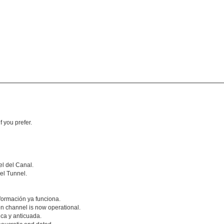
f you prefer.
nel del Canal.
el Tunnel.
formación ya funciona.
ion channel is now operational.
ica y anticuada.