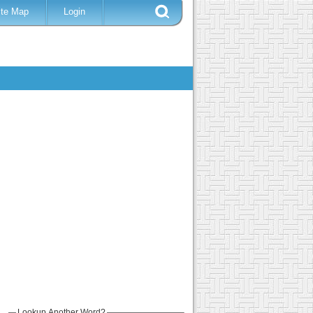
ite Map
Login
Lookup Another Word?