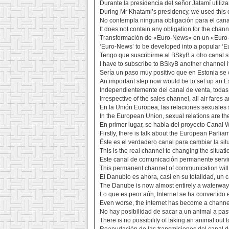
Durante la presidencia del señor Jatamí utili
During Mr Khatami’s presidency, we used this 
No contempla ninguna obligación para el cana
It does not contain any obligation for the cha
Transformación de «Euro-News» en un «Euro-
‘Euro-News’ to be developed into a popular ‘E
Tengo que suscribirme al BSkyB a otro canal si
I have to subscribe to BSkyB another channel if
Sería un paso muy positivo que en Estonia se c
An important step now would be to set up an E
Independientemente del canal de venta, todas 
Irrespective of the sales channel, all air fares 
En la Unión Europea, las relaciones sexuales s
In the European Union, sexual relations are th
En primer lugar, se habla del proyecto Canal
Firstly, there is talk about the European Parlia
Éste es el verdadero canal para cambiar la si
This is the real channel to changing the situati
Este canal de comunicación permanente servir
This permanent channel of communication will
El Danubio es ahora, casi en su totalidad, un 
The Danube is now almost entirely a waterway 
Lo que es peor aún, Internet se ha convertido 
Even worse, the internet has become a channe
No hay posibilidad de sacar a un animal a pas
There is no possibility of taking an animal out 