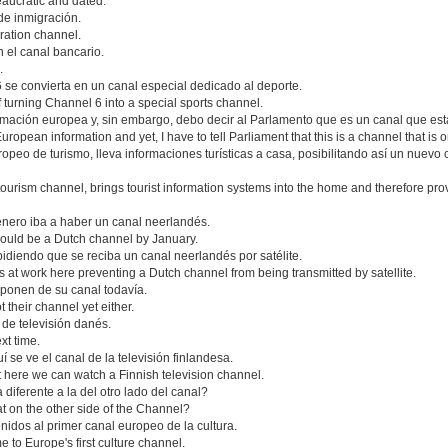
eaucratic and dated.
de inmigración.
ration channel.
el canal bancario.
.
 se convierta en un canal especial dedicado al deporte.
turning Channel 6 into a special sports channel.
ación europea y, sin embargo, debo decir al Parlamento que es un canal que está 
ropean information and yet, I have to tell Parliament that this is a channel that is 
ropeo de turismo, lleva informaciones turísticas a casa, posibilitando así un nuev
urism channel, brings tourist information systems into the home and therefore provi
enero iba a haber un canal neerlandés.
would be a Dutch channel by January.
diendo que se reciba un canal neerlandés por satélite.
 at work here preventing a Dutch channel from being transmitted by satellite.
sponen de su canal todavía.
ot their channel yet either.
de televisión danés.
xt time.
 se ve el canal de la televisión finlandesa.
hat here we can watch a Finnish television channel.
diferente a la del otro lado del canal?
hat on the other side of the Channel?
idos al primer canal europeo de la cultura.
to Europe's first culture channel.