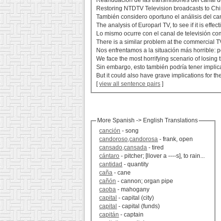
Reanudación de las transmisiones del canal de
Restoring NTDTV Television broadcasts to China
También considero oportuno el análisis del can
The analysis of Europarl TV, to see if it is effec
Lo mismo ocurre con el canal de televisión co
There is a similar problem at the commercial T
Nos enfrentamos a la situación más horrible: 
We face the most horrifying scenario of losing
Sin embargo, esto también podría tener impli
But it could also have grave implications for t
[
view all sentence pairs
]
More Spanish -> English Translations
canción
- song
candoroso,candorosa
- frank, open
cansado,cansada
- tired
cántaro
- pitcher; [llover a ----s], to rain...
cantidad
- quantity
caña
- cane
cañón
- cannon; organ pipe
caoba
- mahogany
capital
- capital (city)
capital
- capital (funds)
capitán
- captain