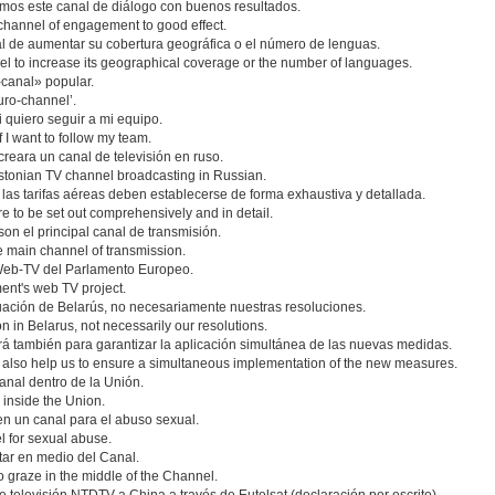
zamos este canal de diálogo con buenos resultados.
channel of engagement to good effect.
l de aumentar su cobertura geográfica o el número de lenguas.
nnel to increase its geographical coverage or the number of languages.
canal» popular.
uro-channel’.
 quiero seguir a mi equipo.
 I want to follow my team.
reara un canal de televisión en ruso.
stonian TV channel broadcasting in Russian.
las tarifas aéreas deben establecerse de forma exhaustiva y detallada.
are to be set out comprehensively and in detail.
on el principal canal de transmisión.
e main channel of transmission.
 Web-TV del Parlamento Europeo.
ment's web TV project.
tuación de Belarús, no necesariamente nuestras resoluciones.
on in Belarus, not necessarily our resolutions.
á también para garantizar la aplicación simultánea de las nuevas medidas.
 also help us to ensure a simultaneous implementation of the new measures.
canal dentro de la Unión.
inside the Union.
en un canal para el abuso sexual.
l for sexual abuse.
tar en medio del Canal.
to graze in the middle of the Channel.