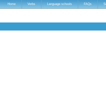
Home
Verbs
Language schools
FAQs
S