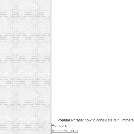
Popular Phrase:
how to conjugate reir
|
Immers
Members
Members Log in