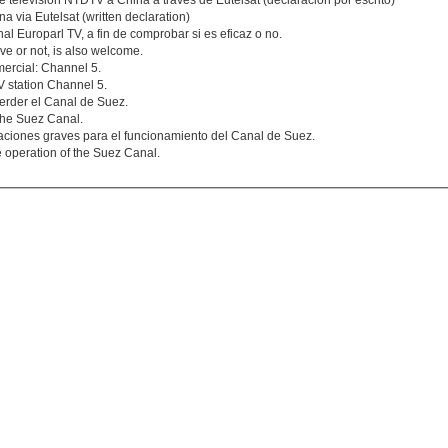
 televisión NTDTV a China a través de Eutelsat (declaración por escrito)
 via Eutelsat (written declaration)
al Europarl TV, a fin de comprobar si es eficaz o no.
tive or not, is also welcome.
mercial: Channel 5.
V station Channel 5.
perder el Canal de Suez.
 the Suez Canal.
caciones graves para el funcionamiento del Canal de Suez.
he operation of the Suez Canal.