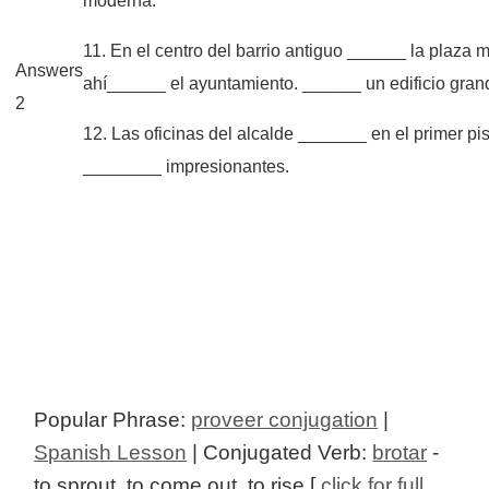
moderna.
11. En el centro del barrio antiguo ______ la plaza 
Answers
ahí______ el ayuntamiento. ______ un edificio gran
2
12. Las oficinas del alcalde _______ en el primer pi
________ impresionantes.
Popular Phrase:
proveer conjugation
|
Spanish Lesson
| Conjugated Verb:
brotar
-
to sprout, to come out, to rise [
click for full