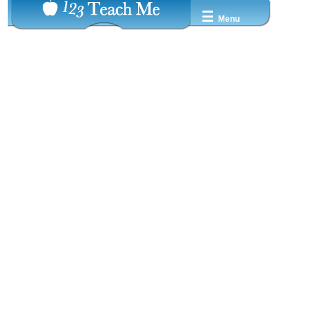
☰
Menu